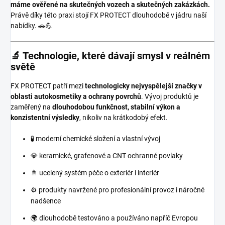
máme ověřené na skutečných vozech a skutečných zakázkách.
Právě díky této praxi stojí FX PROTECT dlouhodobě v jádru naší
nabídky. 🚗💪
🔬 Technologie, které dávají smysl v reálném
světě
FX PROTECT patří mezi
technologicky nejvyspělejší značky v
oblasti autokosmetiky a ochrany povrchů
. Vývoj produktů je
zaměřený na
dlouhodobou funkčnost, stabilní výkon a
konzistentní výsledky
, nikoliv na krátkodobý efekt.
🧪 moderní chemické složení a vlastní vývoj
💎 keramické, grafenové a CNT ochranné povlaky
🚿 ucelený systém péče o exteriér i interiér
⚙️ produkty navržené pro profesionální provoz i náročné
nadšence
🌍 dlouhodobě testováno a používáno napříč Evropou