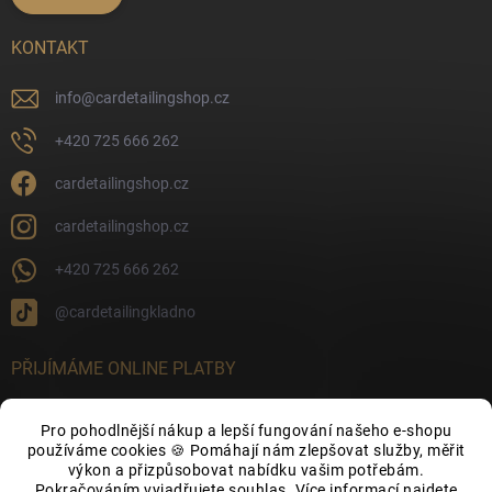
KONTAKT
info
@
cardetailingshop.cz
+420 725 666 262
cardetailingshop.cz
cardetailingshop.cz
+420 725 666 262
@cardetailingkladno
PŘIJÍMÁME ONLINE PLATBY
Pro pohodlnější nákup a lepší fungování našeho e-shopu
používáme cookies 🍪 Pomáhají nám zlepšovat služby, měřit
výkon a přizpůsobovat nabídku vašim potřebám.
FACEBOOK
Pokračováním vyjadřujete souhlas. Více informací najdete