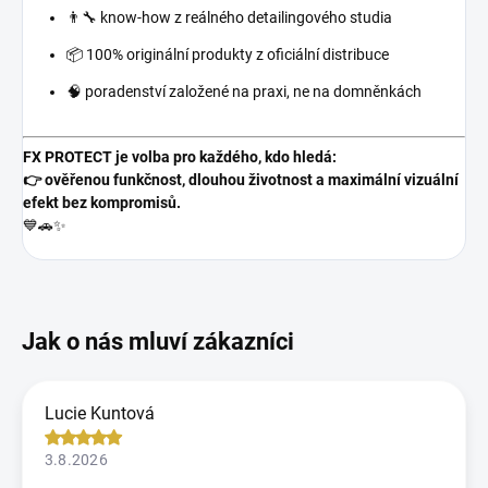
👨‍🔧 know-how z reálného detailingového studia
📦 100% originální produkty z oficiální distribuce
🧠 poradenství založené na praxi, ne na domněnkách
FX PROTECT je volba pro každého, kdo hledá:
👉 ověřenou funkčnost, dlouhou životnost a maximální vizuální
efekt bez kompromisů.
💙🚗✨
Lucie Kuntová
3.8.2026