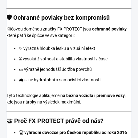
🛡️ Ochranné povlaky bez kompromisů
Klíčovou doménou značky FX PROTECT jsou
ochranné povlaky
,
které patří ke špičce ve své kategorii:
✨ výrazná hloubka lesku a vizuální efekt
⏳ vysoká životnost a stabilita vlastností v čase
🧽 výrazně jednodušší údržba povrchů
🌧️ silné hydrofobní a samočisticí vlastnosti
Tyto technologie aplikujeme
na běžná vozidla i prémiové vozy
,
kde jsou nároky na výsledek maximální.
🤝 Proč FX PROTECT právě od nás?
🏆
výhradní dovozce pro Českou republiku od roku 2016