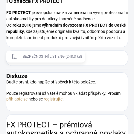
ℹ️ O značce FX PROTECT
FX PROTECT
je evropská značka zaměřená na vývoj profesionální
autokosmetiky pro detailery i náročné nadšence.
Od
roku 2016
jsme
výhradním dovozcem FX PROTECT do České
republiky
, kde zajišťujeme originální kvalitu, odbornou podporu a
kompletní sortiment produktů pro vnější i vnitřní péči o vozidla.
BEZPEČNOSTNÍ LIST ENG (248.3 kB)
Diskuze
Buďte první, kdo napíše příspěvek k této položce.
Pouze registrovaní uživatelé mohou vkládat příspěvky. Prosím
přihlaste se
nebo se
registrujte
.
FX PROTECT – prémiová
autokosmetika a ochranné povlaky