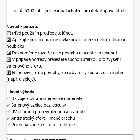
🧴 5000 ml – profesionální balení pro detailingová studia
Návod k použití:
1️⃣ Před použitím protřepejte láhev.
2️⃣ Aplikujte produkt na mikrovláknovou utěrku nebo aplikační
houbičku.
3️⃣ Rovnoměrně rozetřete po povrchu a nechte zaschnout.
4️⃣ V případě potřeby přeleštěte suchou utěrkou pro zvýšení
saténového efektu.
5️⃣ Nepoužívejte na povrchy, které by měly zůstat zcela matné
(např. displeje).
Hlavní výhody:
✅ Oživuje a chrání interiérové materiály
✅ Saténový vzhled bez lesku 🌿
✅ UV ochrana proti vyblednutí a stárnutí
✅ Antistatický efekt – méně prachu
✅ Příjemná vůně a snadná aplikace