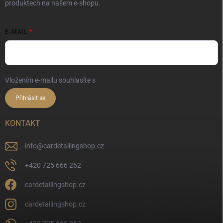
produktech na našem e-shopu.
E-MAIL
Vložením e-mailu souhlasíte s
podmínkami ochrany osobních údajů
Přihlásit se
KONTAKT
info
@
cardetailingshop.cz
+420 725 666 262
cardetailingshop.cz
cardetailingshop.cz