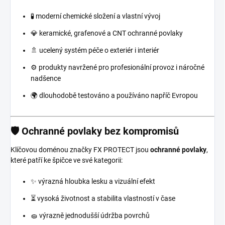
🧪 moderní chemické složení a vlastní vývoj
💎 keramické, grafenové a CNT ochranné povlaky
🚿 ucelený systém péče o exteriér i interiér
⚙️ produkty navržené pro profesionální provoz i náročné
nadšence
🌍 dlouhodobě testováno a používáno napříč Evropou
🛡️ Ochranné povlaky bez kompromisů
Klíčovou doménou značky FX PROTECT jsou
ochranné povlaky
,
které patří ke špičce ve své kategorii:
✨ výrazná hloubka lesku a vizuální efekt
⏳ vysoká životnost a stabilita vlastností v čase
🧽 výrazně jednodušší údržba povrchů