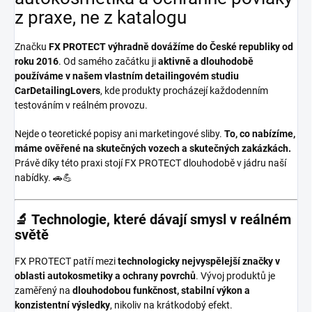
z praxe, ne z katalogu
Značku
FX PROTECT
výhradně dovážíme do České republiky od
roku 2016
. Od samého začátku ji
aktivně a dlouhodobě
používáme v našem vlastním detailingovém studiu
CarDetailingLovers
, kde produkty procházejí každodenním
testováním v reálném provozu.
Nejde o teoretické popisy ani marketingové sliby.
To, co nabízíme,
máme ověřené na skutečných vozech a skutečných zakázkách.
Právě díky této praxi stojí FX PROTECT dlouhodobě v jádru naší
nabídky. 🚗💪
🔬 Technologie, které dávají smysl v reálném
světě
FX PROTECT patří mezi
technologicky nejvyspělejší značky v
oblasti autokosmetiky a ochrany povrchů
. Vývoj produktů je
zaměřený na
dlouhodobou funkčnost, stabilní výkon a
konzistentní výsledky
, nikoliv na krátkodobý efekt.