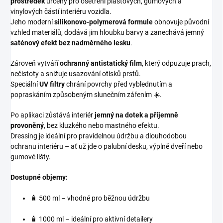
prostředek
určený pro ošetření plastových, gumových a
vinylových částí interiéru vozidla.
Jeho moderní
silikonovo-polymerová formule
obnovuje původní
vzhled materiálů, dodává jim hloubku barvy a zanechává jemný
saténový efekt bez nadměrného lesku
.
Zároveň vytváří
ochranný antistatický film
, který odpuzuje prach,
nečistoty a snižuje usazování otisků prstů.
Speciální
UV filtry
chrání povrchy před vyblednutím a
popraskáním způsobeným slunečním zářením ☀️.
Po aplikaci zůstává interiér
jemný na dotek a příjemně
provoněný
, bez kluzkého nebo mastného efektu.
Dressing je ideální pro pravidelnou údržbu a dlouhodobou
ochranu interiéru – ať už jde o palubní desku, výplně dveří nebo
gumové lišty.
Dostupné objemy:
🧴 500 ml – vhodné pro běžnou údržbu
🧴 1000 ml – ideální pro aktivní detailery