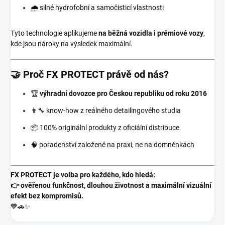
🌧️ silné hydrofobní a samočisticí vlastnosti
Tyto technologie aplikujeme
na běžná vozidla i prémiové vozy
,
kde jsou nároky na výsledek maximální.
🤝 Proč FX PROTECT právě od nás?
🏆
výhradní dovozce pro Českou republiku od roku 2016
👨‍🔧 know-how z reálného detailingového studia
📦 100% originální produkty z oficiální distribuce
🧠 poradenství založené na praxi, ne na domněnkách
FX PROTECT je volba pro každého, kdo hledá:
👉 ověřenou funkčnost, dlouhou životnost a maximální vizuální
efekt bez kompromisů.
💙🚗✨