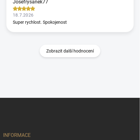
Josefrysanek77
18.7.2026
Super rychlost. Spokojenost
Zobrazit další hodnocení
Z
á
p
a
t
í
INFORMACE