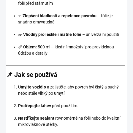
fólii před stárnutím
✨
Zlepšení hladkosti a repelence povrchu
– fólie je
snadno omyvatelná
🚙
Vhodný pro lesklé i matné fólie
– univerzální použití
📏
Objem:
500 ml – ideální množství pro pravidelnou
údržbu a detaily
📌
Jak se používá
Umyjte vozidlo
a zajistěte, aby povrch byl čistý a suchý
nebo stále vlhký po umytí.
Protřepejte láhev
před použitím.
Nastříkejte sealant
rovnoměrně na fólii nebo do kvalitní
mikrovláknové utěrky.