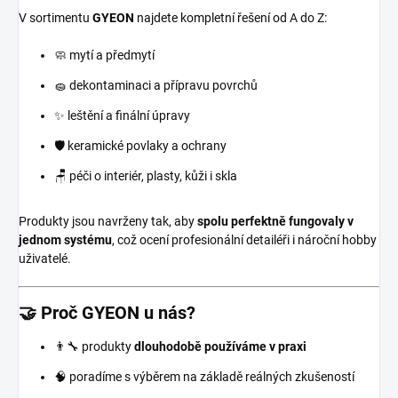
V sortimentu
GYEON
najdete kompletní řešení od A do Z:
🧼 mytí a předmytí
🧽 dekontaminaci a přípravu povrchů
✨ leštění a finální úpravy
🛡️ keramické povlaky a ochrany
🪑 péči o interiér, plasty, kůži i skla
Produkty jsou navrženy tak, aby
spolu perfektně fungovaly v
jednom systému
, což ocení profesionální detailéři i nároční hobby
uživatelé.
🤝 Proč GYEON u nás?
👨‍🔧 produkty
dlouhodobě používáme v praxi
🧠 poradíme s výběrem na základě reálných zkušeností