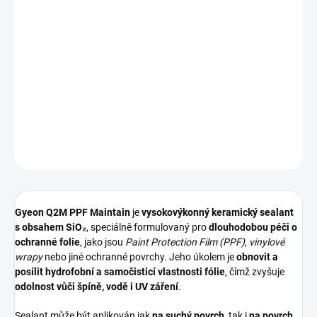
Gyeon Q2M PPF Maintain 500 ml
je
keramický sealant speciálně
navržený pro údržbu a ochranu ochranných PPF a vinylových
fólií
, který
posiluje jejich hydrofobní vlastnosti, zlepšuje
odolnost proti nečistotám a chrání fólii proti UV vlivům
, zatímco
udržuje povrch
hladký, lesklý a snadno omyvatelný
🚘💧.
DETAILNÍ INFORMACE
ZEPTAT SE
HLÍDAT
Gyeon Q2M PPF Maintain
je
vysokovýkonný keramický sealant
s obsahem SiO₂
, speciálně formulovaný pro
dlouhodobou péči o
ochranné folie
, jako jsou
Paint Protection Film (PPF)
,
vinylové
wrapy
nebo jiné ochranné povrchy. Jeho úkolem je
obnovit a
posílit hydrofobní a samočisticí vlastnosti fólie
, čímž zvyšuje
odolnost vůči špíně, vodě i UV záření
.
Sealant může být aplikován jak
na suchý povrch
, tak i
na povrch