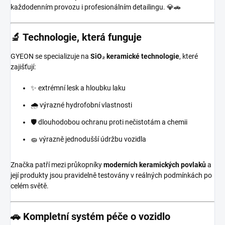
každodenním provozu i profesionálním detailingu. 💎🚗
🔬 Technologie, která funguje
GYEON se specializuje na
SiO₂ keramické technologie
, které
zajišťují:
✨ extrémní lesk a hloubku laku
🌧️ výrazné hydrofobní vlastnosti
🛡️ dlouhodobou ochranu proti nečistotám a chemii
🧽 výrazně jednodušší údržbu vozidla
Značka patří mezi průkopníky
moderních keramických povlaků
a
její produkty jsou pravidelně testovány v reálných podmínkách po
celém světě.
🚗 Kompletní systém péče o vozidlo