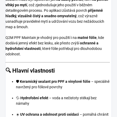
vlhký po mytí
, což zjednodušuje jeho použití v běžném
detailingovém procesu. Po aplikaci zůstává povrch
příjemně
hladký, vizuálně čistý a snadno omyvatelný
, což výrazně
usnadňuje pravidelné mytí a udržování vozu bez nežádoucích
map a šmouh.
Q2M PPF Maintain je vhodný pro použití i na
matné fólie
, kde
dodává jemný efekt bez lesku, ale přesto zvýší
ochranné a
hydrofobní vlastnosti
, které fólie potřebují pro dlouhodobou
odolnost.
🔍
Hlavní vlastnosti
🛡️
Keramický sealant pro PPF a vinylové fólie
– speciálně
navržený pro fóliové povrchy
💦
Hydrofobní efekt
– voda a nečistoty stékají bez
námahy
☀️
UV ochrana a odolnost proti oxidaci
– pomáhá chránit