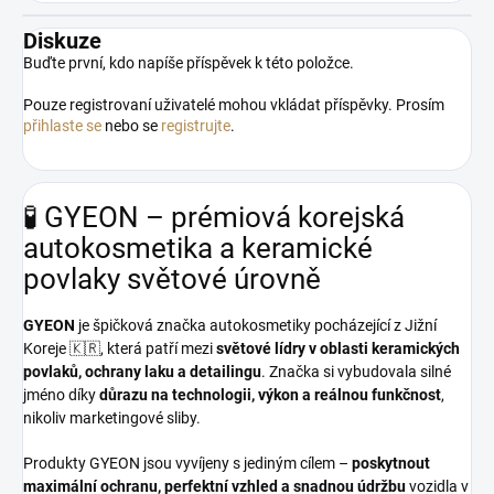
Diskuze
Buďte první, kdo napíše příspěvek k této položce.
Pouze registrovaní uživatelé mohou vkládat příspěvky. Prosím
přihlaste se
nebo se
registrujte
.
🧪 GYEON – prémiová korejská
autokosmetika a keramické
povlaky světové úrovně
GYEON
je špičková značka autokosmetiky pocházející z Jižní
Koreje 🇰🇷, která patří mezi
světové lídry v oblasti keramických
povlaků, ochrany laku a detailingu
. Značka si vybudovala silné
jméno díky
důrazu na technologii, výkon a reálnou funkčnost
,
nikoliv marketingové sliby.
Produkty GYEON jsou vyvíjeny s jediným cílem –
poskytnout
maximální ochranu, perfektní vzhled a snadnou údržbu
vozidla v