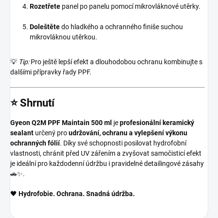
Rozetřete
panel po panelu pomocí mikrovláknové utěrky.
Doleštěte
do hladkého a ochranného finiše suchou
mikrovláknou utěrkou.
💡
Tip:
Pro ještě lepší efekt a dlouhodobou ochranu kombinujte s
dalšími přípravky řady PPF.
⭐
Shrnutí
Gyeon Q2M PPF Maintain 500 ml
je
profesionální keramický
sealant
určený pro
udržování, ochranu a vylepšení výkonu
ochranných fólií
. Díky své schopnosti posilovat hydrofobní
vlastnosti, chránit před UV zářením a zvyšovat samočisticí efekt
je ideální pro každodenní údržbu i pravidelné detailingové zásahy
🚗✨.
🖤
Hydrofobie. Ochrana. Snadná údržba.