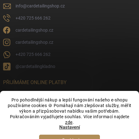
info
@
cardetailingshop.cz
+420 725 666 262
cardetailingshop.cz
cardetailingshop.cz
+420 725 666 262
@cardetailingkladno
PŘIJÍMÁME ONLINE PLATBY
Pro pohodlnější nákup a lepší fungování našeho e-shopu
používáme cookies 🍪 Pomáhají nám zlepšovat služby, měřit
výkon a přizpůsobovat nabídku vašim potřebám.
FACEBOOK
Pokračováním vyjadřujete souhlas. Více informací najdete
zde
.
Nastavení