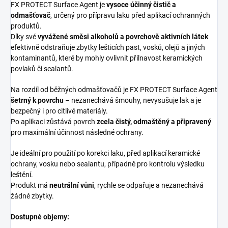
FX PROTECT Surface Agent je
vysoce účinný čistič a
odmašťovač
, určený pro přípravu laku před aplikací ochranných
produktů.
Díky své
vyvážené směsi alkoholů a povrchově aktivních látek
efektivně odstraňuje zbytky lešticích past, vosků, olejů a jiných
kontaminantů, které by mohly ovlivnit přilnavost keramických
povlaků či sealantů.
Na rozdíl od běžných odmašťovačů je FX PROTECT Surface Agent
šetrný k povrchu
– nezanechává šmouhy, nevysušuje lak a je
bezpečný i pro citlivé materiály.
Po aplikaci zůstává povrch
zcela čistý, odmaštěný a připravený
pro maximální účinnost následné ochrany.
Je ideální pro použití po korekci laku, před aplikací keramické
ochrany, vosku nebo sealantu, případně pro kontrolu výsledku
leštění.
Produkt má
neutrální vůni
, rychle se odpařuje a nezanechává
žádné zbytky.
Dostupné objemy: