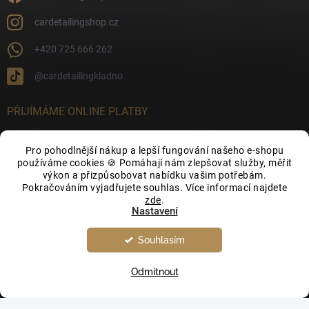
cardetailingshop.cz
+420 725 666 262
@cardetailingkladno
PŘIJÍMÁME ONLINE PLATBY
Pro pohodlnější nákup a lepší fungování našeho e-shopu
používáme cookies 🍪 Pomáhají nám zlepšovat služby, měřit
výkon a přizpůsobovat nabídku vašim potřebám.
FACEBOOK
Pokračováním vyjadřujete souhlas. Více informací najdete
zde
.
Nastavení
Souhlasím
Odmítnout
Copyright 2026
CarDetailingShop.cz
. Všechna práva vyhrazena.
Upravit
nastavení cookies
Vytvořil Shoptet