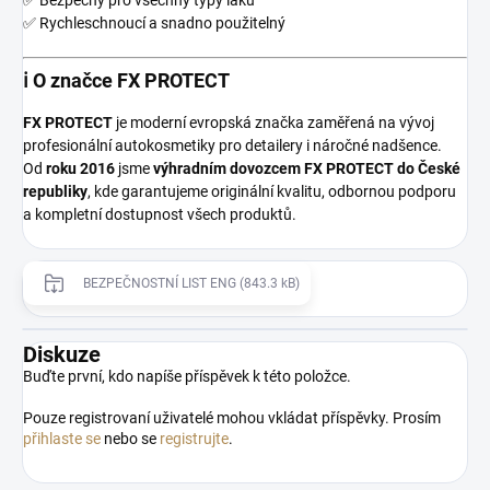
✅ Bezpečný pro všechny typy laků
✅ Rychleschnoucí a snadno použitelný
ℹ️ O značce FX PROTECT
FX PROTECT
je moderní evropská značka zaměřená na vývoj
profesionální autokosmetiky pro detailery i náročné nadšence.
Od
roku 2016
jsme
výhradním dovozcem FX PROTECT do České
republiky
, kde garantujeme originální kvalitu, odbornou podporu
a kompletní dostupnost všech produktů.
BEZPEČNOSTNÍ LIST ENG (843.3 kB)
Diskuze
Buďte první, kdo napíše příspěvek k této položce.
Pouze registrovaní uživatelé mohou vkládat příspěvky. Prosím
přihlaste se
nebo se
registrujte
.