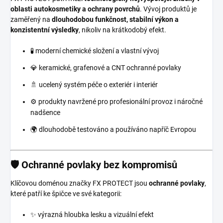
oblasti autokosmetiky a ochrany povrchů
. Vývoj produktů je
zaměřený na
dlouhodobou funkčnost, stabilní výkon a
konzistentní výsledky
, nikoliv na krátkodobý efekt.
🧪 moderní chemické složení a vlastní vývoj
💎 keramické, grafenové a CNT ochranné povlaky
🚿 ucelený systém péče o exteriér i interiér
⚙️ produkty navržené pro profesionální provoz i náročné
nadšence
🌍 dlouhodobě testováno a používáno napříč Evropou
🛡️ Ochranné povlaky bez kompromisů
Klíčovou doménou značky FX PROTECT jsou
ochranné povlaky
,
které patří ke špičce ve své kategorii:
✨ výrazná hloubka lesku a vizuální efekt