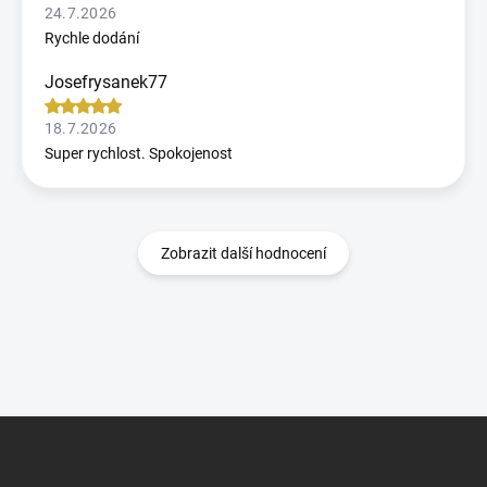
24.7.2026
Rychle dodání
Josefrysanek77
18.7.2026
Super rychlost. Spokojenost
Zobrazit další hodnocení
Z
á
p