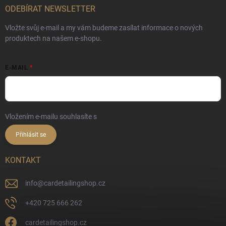
ODEBÍRAT NEWSLETTER
Vložte svůj e-mail a my vám budeme zasílat informace o nových
produktech na našem e-shopu.
E-MAIL
Vložením e-mailu souhlasíte s
podmínkami ochrany osobních údajů
Přihlásit se
KONTAKT
info
@
cardetailingshop.cz
+420 725 666 262
cardetailingshop.cz