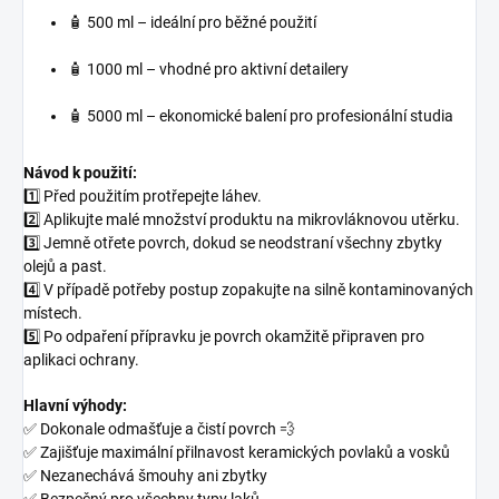
🧴 500 ml – ideální pro běžné použití
🧴 1000 ml – vhodné pro aktivní detailery
🧴 5000 ml – ekonomické balení pro profesionální studia
Návod k použití:
1️⃣ Před použitím protřepejte láhev.
2️⃣ Aplikujte malé množství produktu na mikrovláknovou utěrku.
3️⃣ Jemně otřete povrch, dokud se neodstraní všechny zbytky
olejů a past.
4️⃣ V případě potřeby postup zopakujte na silně kontaminovaných
místech.
5️⃣ Po odpaření přípravku je povrch okamžitě připraven pro
aplikaci ochrany.
Hlavní výhody:
✅ Dokonale odmašťuje a čistí povrch 💨
✅ Zajišťuje maximální přilnavost keramických povlaků a vosků
✅ Nezanechává šmouhy ani zbytky