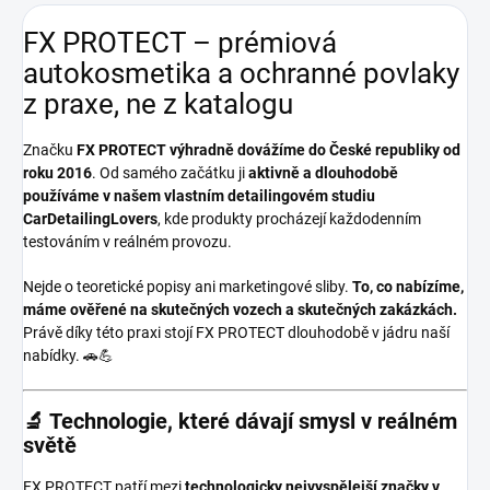
FX PROTECT – prémiová
autokosmetika a ochranné povlaky
z praxe, ne z katalogu
Značku
FX PROTECT
výhradně dovážíme do České republiky od
roku 2016
. Od samého začátku ji
aktivně a dlouhodobě
používáme v našem vlastním detailingovém studiu
CarDetailingLovers
, kde produkty procházejí každodenním
testováním v reálném provozu.
Nejde o teoretické popisy ani marketingové sliby.
To, co nabízíme,
máme ověřené na skutečných vozech a skutečných zakázkách.
Právě díky této praxi stojí FX PROTECT dlouhodobě v jádru naší
nabídky. 🚗💪
🔬 Technologie, které dávají smysl v reálném
světě
FX PROTECT patří mezi
technologicky nejvyspělejší značky v