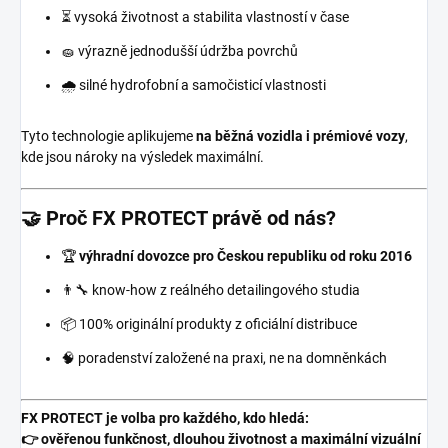
⏳ vysoká životnost a stabilita vlastností v čase
🧽 výrazně jednodušší údržba povrchů
🌧️ silné hydrofobní a samočisticí vlastnosti
Tyto technologie aplikujeme
na běžná vozidla i prémiové vozy
,
kde jsou nároky na výsledek maximální.
🤝 Proč FX PROTECT právě od nás?
🏆
výhradní dovozce pro Českou republiku od roku 2016
👨‍🔧 know-how z reálného detailingového studia
📦 100% originální produkty z oficiální distribuce
🧠 poradenství založené na praxi, ne na domněnkách
FX PROTECT je volba pro každého, kdo hledá:
👉 ověřenou funkčnost, dlouhou životnost a maximální vizuální