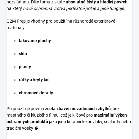
nezvládnou. Díky tomu získáte
absolutně čistý a hladký povrch
,
na který
nová ochranná vrstva perfektně přilne a plně funguje
.
Q2M Prep je vhodný pro použití na různorodé exteriérové
materiály:
lakované plochy
sklo
plasty
ráfky a kryty kol
chromové detaily
Po použití je povrch
zcela zbaven nežádoucích zbytků
, bez
mastného či kluzkého filmu, což je klíčové pro
maximální výkon
ochranných produktů
jako jsou keramické povlaky, sealanty nebo
tradiční vosky 🧠.