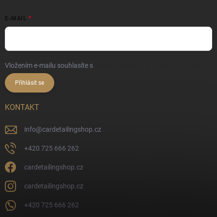
E-MAIL
Vložením e-mailu souhlasíte s
podmínkami ochrany osobních údajů
Přihlásit se
KONTAKT
info
@
cardetailingshop.cz
+420 725 666 262
cardetailingshop.cz
cardetailingshop.cz
+420 725 666 262