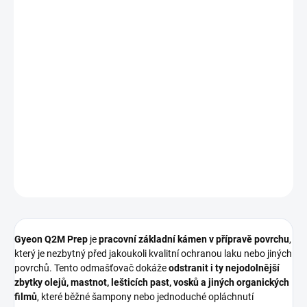
−
+
Přidat do košíku
Gyeon Q2M Prep 4000 ml
je
profesionální intenzivní čistič a
odmašťovač povrchů
, určený k
důkladnému odstranění
mastnoty, zbytků vosků, sealantů, olejů a jiných kontaminantů
z
exteriéru vozidla. Připravuje každý povrch do
perfektního stavu
pro následnou aplikaci keramických ochran, sealantů či vosků
🚘
✨.
DETAILNÍ INFORMACE
ZEPTAT SE
HLÍDAT
Gyeon Q2M Prep
je
pracovní základní kámen v přípravě povrchu
,
který je nezbytný před jakoukoli kvalitní ochranou laku nebo jiných
povrchů. Tento odmašťovač dokáže
odstranit i ty nejodolnější
zbytky olejů, mastnot, lešticích past, vosků a jiných organických
filmů
, které běžné šampony nebo jednoduché opláchnutí