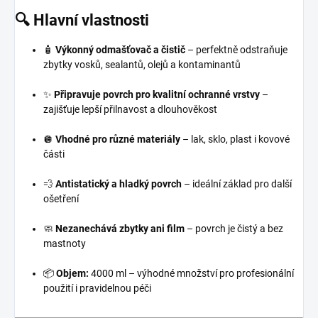
🔍
Hlavní vlastnosti
🧴
Výkonný odmašťovač a čistič
– perfektně odstraňuje
zbytky vosků, sealantů, olejů a kontaminantů
✨
Připravuje povrch pro kvalitní ochranné vrstvy
–
zajišťuje lepší přilnavost a dlouhověkost
🪩
Vhodné pro různé materiály
– lak, sklo, plast i kovové
části
💨
Antistatický a hladký povrch
– ideální základ pro další
ošetření
🧼
Nezanechává zbytky ani film
– povrch je čistý a bez
mastnoty
📦
Objem:
4000 ml – výhodné množství pro profesionální
použití i pravidelnou péči