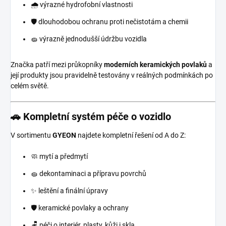
🌧️ výrazné hydrofobní vlastnosti
🛡️ dlouhodobou ochranu proti nečistotám a chemii
🧽 výrazně jednodušší údržbu vozidla
Značka patří mezi průkopníky
moderních keramických povlaků
a
její produkty jsou pravidelně testovány v reálných podmínkách po
celém světě.
🚗 Kompletní systém péče o vozidlo
V sortimentu
GYEON
najdete kompletní řešení od A do Z:
🧼 mytí a předmytí
🧽 dekontaminaci a přípravu povrchů
✨ leštění a finální úpravy
🛡️ keramické povlaky a ochrany
🪑 péči o interiér, plasty, kůži i skla