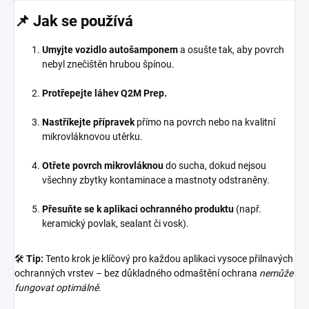
📌
Jak se používá
Umyjte vozidlo autošamponem
a osušte tak, aby povrch
nebyl znečištěn hrubou špínou.
Protřepejte láhev Q2M Prep.
Nastříkejte přípravek
přímo na povrch nebo na kvalitní
mikrovláknovou utěrku.
Otřete povrch mikrovláknou
do sucha, dokud nejsou
všechny zbytky kontaminace a mastnoty odstraněny.
Přesuňte se k aplikaci ochranného produktu
(např.
keramický povlak, sealant či vosk).
🛠
Tip:
Tento krok je klíčový pro každou aplikaci vysoce přilnavých
ochranných vrstev – bez důkladného odmaštění ochrana
nemůže
fungovat optimálně
.