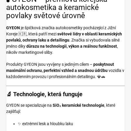
autokosmetika a keramické
povlaky světové úrovně
GYEON
je špičková značka autokosmetiky pocházející z Jižní
Koreje 🇰🇷, která patří mezi
světové lídry v oblasti keramických
povlaků, ochrany laku a detailingu
. Značka si vybudovala silné
jméno díky
důrazu na technologii, výkon a reálnou funkčnost
,
nikoliv marketingové sliby.
Produkty GYEON jsou vyvíjeny s jediným cílem –
poskytnout
maximální ochranu, perfektní vzhled a snadnou údržbu
vozidla v
každodenním provozu i profesionálním detailingu. 💎🚗
🔬 Technologie, která funguje
GYEON se specializuje na
SiO₂ keramické technologie
, které
zajišťují:
✨ extrémní lesk a hloubku laku