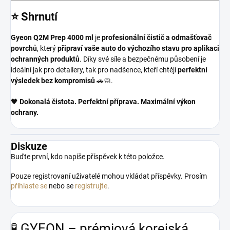
⭐
Shrnutí
Gyeon Q2M Prep 4000 ml
je
profesionální čistič a odmašťovač
povrchů
, který
připraví vaše auto do výchozího stavu pro aplikaci
ochranných produktů
. Díky své síle a bezpečnému působení je
ideální jak pro detailery, tak pro nadšence, kteří chtějí
perfektní
výsledek bez kompromisů
🚗🧼.
🖤
Dokonalá čistota. Perfektní příprava. Maximální výkon
ochrany.
Diskuze
Buďte první, kdo napíše příspěvek k této položce.
Pouze registrovaní uživatelé mohou vkládat příspěvky. Prosím
přihlaste se
nebo se
registrujte
.
🧪 GYEON – prémiová korejská