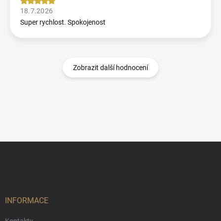
18.7.2026
Super rychlost. Spokojenost
Zobrazit další hodnocení
Z
á
p
a
t
í
INFORMACE