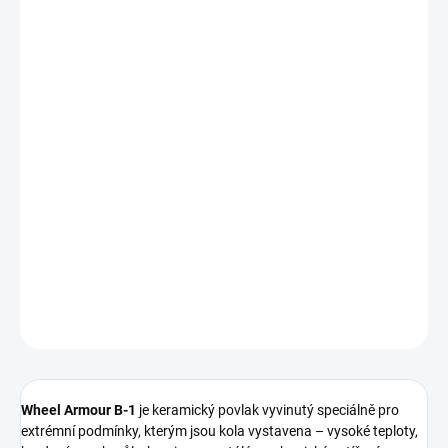
cena:
MOŽNOSTI
DORUČENÍ
−
+
Přidat do košíku
Keramický povlak
FX Protect Wheel Armour B-1
je vysoce odolná
ochrana určená pro ráfky kol a tepelně namáhané části. Vytváří
hladkou, neviditelnou ochrannou vrstvu
, která odpuzuje brzdový
prach, silniční nečistoty i agresivní chemii a výrazně usnadňuje
mytí kol.
DETAILNÍ INFORMACE
ZEPTAT SE
HLÍDAT
Wheel Armour B-1
je keramický povlak vyvinutý speciálně pro
extrémní podmínky, kterým jsou kola vystavena – vysoké teploty,