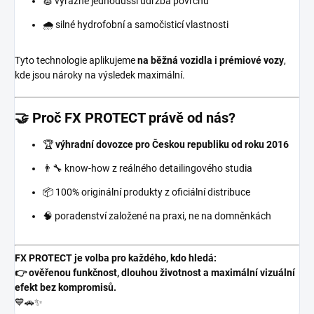
🧽 výrazně jednodušší údržba povrchů
🌧️ silné hydrofobní a samočisticí vlastnosti
Tyto technologie aplikujeme
na běžná vozidla i prémiové vozy
,
kde jsou nároky na výsledek maximální.
🤝 Proč FX PROTECT právě od nás?
🏆
výhradní dovozce pro Českou republiku od roku 2016
👨‍🔧 know-how z reálného detailingového studia
📦 100% originální produkty z oficiální distribuce
🧠 poradenství založené na praxi, ne na domněnkách
FX PROTECT je volba pro každého, kdo hledá:
👉 ověřenou funkčnost, dlouhou životnost a maximální vizuální
efekt bez kompromisů.
💙🚗✨