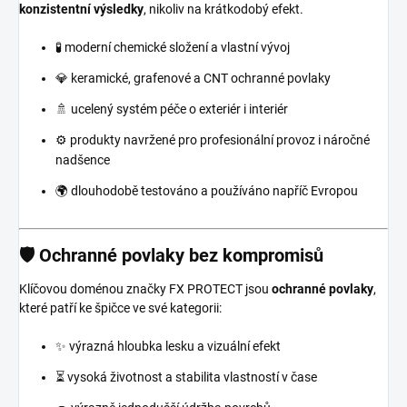
konzistentní výsledky
, nikoliv na krátkodobý efekt.
🧪 moderní chemické složení a vlastní vývoj
💎 keramické, grafenové a CNT ochranné povlaky
🚿 ucelený systém péče o exteriér i interiér
⚙️ produkty navržené pro profesionální provoz i náročné
nadšence
🌍 dlouhodobě testováno a používáno napříč Evropou
🛡️ Ochranné povlaky bez kompromisů
Klíčovou doménou značky FX PROTECT jsou
ochranné povlaky
,
které patří ke špičce ve své kategorii:
✨ výrazná hloubka lesku a vizuální efekt
⏳ vysoká životnost a stabilita vlastností v čase