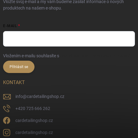
Vložte svůj e-mail a my vám budeme zasílat informace o nových
produktech na našem e-shopu.
E-MAIL
Vložením e-mailu souhlasíte s
podmínkami ochrany osobních údajů
Přihlásit se
KONTAKT
info
@
cardetailingshop.cz
+420 725 666 262
cardetailingshop.cz
cardetailingshop.cz