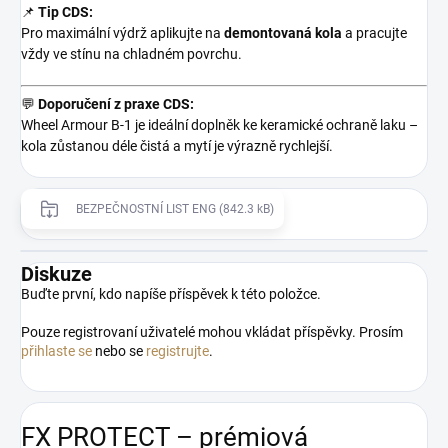
📌
Tip CDS:
Pro maximální výdrž aplikujte na
demontovaná kola
a pracujte
vždy ve stínu na chladném povrchu.
💬
Doporučení z praxe CDS:
Wheel Armour B-1 je ideální doplněk ke keramické ochraně laku –
kola zůstanou déle čistá a mytí je výrazně rychlejší.
BEZPEČNOSTNÍ LIST ENG (842.3 kB)
Diskuze
Buďte první, kdo napíše příspěvek k této položce.
Pouze registrovaní uživatelé mohou vkládat příspěvky. Prosím
přihlaste se
nebo se
registrujte
.
FX PROTECT – prémiová