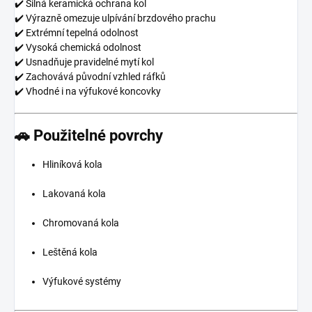
✔️ Silná keramická ochrana kol
✔️ Výrazně omezuje ulpívání brzdového prachu
✔️ Extrémní tepelná odolnost
✔️ Vysoká chemická odolnost
✔️ Usnadňuje pravidelné mytí kol
✔️ Zachovává původní vzhled ráfků
✔️ Vhodné i na výfukové koncovky
🚗 Použitelné povrchy
Hliníková kola
Lakovaná kola
Chromovaná kola
Leštěná kola
Výfukové systémy