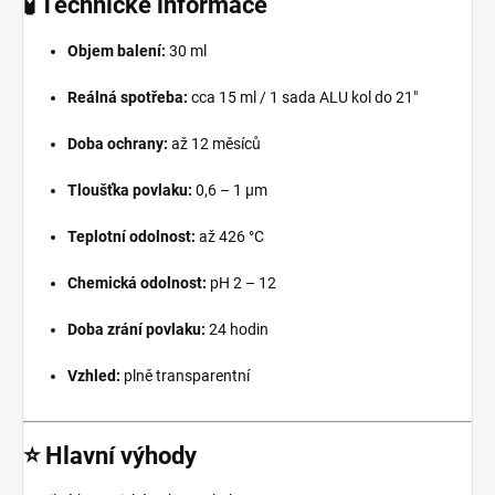
🧪 Technické informace
Objem balení:
30 ml
Reálná spotřeba:
cca 15 ml / 1 sada ALU kol do 21"
Doba ochrany:
až 12 měsíců
Tloušťka povlaku:
0,6 – 1 μm
Teplotní odolnost:
až 426 °C
Chemická odolnost:
pH 2 – 12
Doba zrání povlaku:
24 hodin
Vzhled:
plně transparentní
⭐ Hlavní výhody