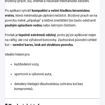
brzdový prach, sůl, chemie a neustálé mechanické zatížení.
Po aplikaci vytváří
kompaktní a velmi hladkou keramickou
vrstvu
, která minimalizuje ulpívání nečistot. Brzdový prach se na
povrchu méně „připaluje“ a běžné znečištění lze často odstranit
pouhým oplachem vodou
nebo šetrným čističem.
Povlak je
tepelně extrémně odolný
, proto jej lze aplikovat nejen
na ráfky, ale i na výfukové koncovky. Zachovává původní vzhled
kol –
nemění barvu, lesk ani strukturu povrchu
.
Ideální řešení pro:
každodenní vozy,
sportovní a výkonná auta,
detailery hledající dlouhodobou ochranu kol bez
kompromisů.