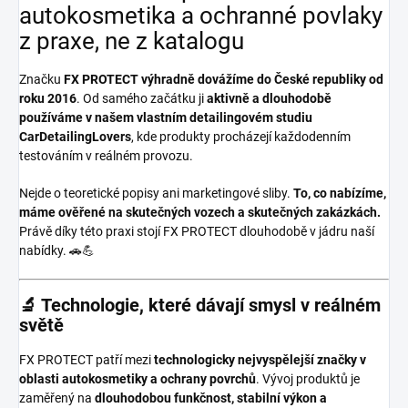
autokosmetika a ochranné povlaky
z praxe, ne z katalogu
Značku
FX PROTECT
výhradně dovážíme do České republiky od
roku 2016
. Od samého začátku ji
aktivně a dlouhodobě
používáme v našem vlastním detailingovém studiu
CarDetailingLovers
, kde produkty procházejí každodenním
testováním v reálném provozu.
Nejde o teoretické popisy ani marketingové sliby.
To, co nabízíme,
máme ověřené na skutečných vozech a skutečných zakázkách.
Právě díky této praxi stojí FX PROTECT dlouhodobě v jádru naší
nabídky. 🚗💪
🔬 Technologie, které dávají smysl v reálném
světě
FX PROTECT patří mezi
technologicky nejvyspělejší značky v
oblasti autokosmetiky a ochrany povrchů
. Vývoj produktů je
zaměřený na
dlouhodobou funkčnost, stabilní výkon a