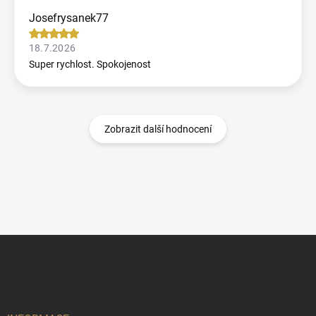
Josefrysanek77
18.7.2026
Super rychlost. Spokojenost
Zobrazit další hodnocení
Z
á
p
a
t