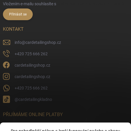
Vložením e-mailu souhlasíte s
podmínkami ochrany osobních údajů
Přihlásit se
KONTAKT
info
@
cardetailingshop.cz
+420 725 666 262
cardetailingshop.cz
cardetailingshop.cz
+420 725 666 262
@cardetailingkladno
PŘIJÍMÁME ONLINE PLATBY