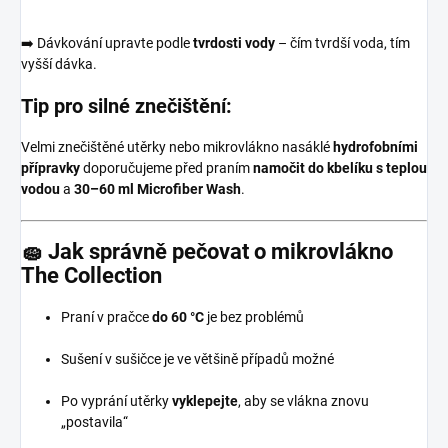
➡️ Dávkování upravte podle
tvrdosti vody
– čím tvrdší voda, tím
vyšší dávka.
Tip pro silné znečištění:
Velmi znečištěné utěrky nebo mikrovlákno nasáklé
hydrofobními
přípravky
doporučujeme před praním
namočit do kbelíku s teplou
vodou
a
30–60 ml Microfiber Wash
.
🧽 Jak správně pečovat o mikrovlákno
The Collection
Praní v pračce
do 60 °C
je bez problémů
Sušení v sušičce je ve většině případů možné
Po vyprání utěrky
vyklepejte
, aby se vlákna znovu
„postavila“