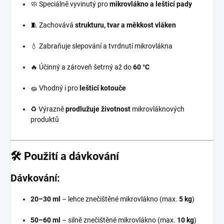
🧼 Speciálně vyvinutý pro
mikrovlákno a lešticí pady
🧵 Zachovává
strukturu, tvar a měkkost vláken
💧 Zabraňuje slepování a tvrdnutí mikrovlákna
🔥 Účinný a zároveň šetrný až do
60 °C
🧽 Vhodný i pro
lešticí kotouče
♻️ Výrazně
prodlužuje životnost
mikrovláknových
produktů
🛠️ Použití a dávkování
Dávkování:
20–30 ml
– lehce znečištěné mikrovlákno (max.
5 kg
)
50–60 ml
– silně znečištěné mikrovlákno (max.
10 kg
)