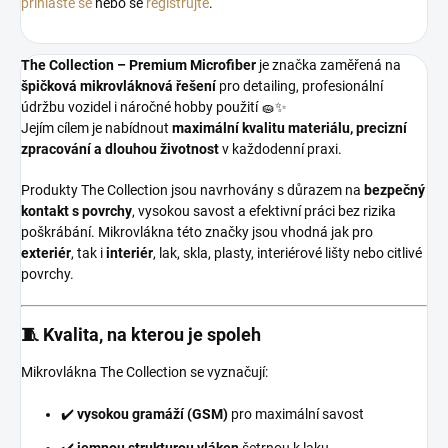
přihlaste se
nebo se
registrujte
.
The Collection – Premium Microfiber
je značka zaměřená na
špičková mikrovláknová řešení
pro detailing, profesionální
údržbu vozidel i náročné hobby použití 🧽✨
Jejím cílem je nabídnout
maximální kvalitu materiálu, precizní
zpracování a dlouhou životnost
v každodenní praxi.
Produkty The Collection jsou navrhovány s důrazem na
bezpečný
kontakt s povrchy
, vysokou savost a efektivní práci bez rizika
poškrábání. Mikrovlákna této značky jsou vhodná jak pro
exteriér
, tak i
interiér
, lak, skla, plasty, interiérové lišty nebo citlivé
povrchy.
🧵 Kvalita, na kterou je spoleh
Mikrovlákna The Collection se vyznačují:
✔️
vysokou gramáží (GSM)
pro maximální savost
✔️
jemnou strukturou vláken
šetrnou k laku