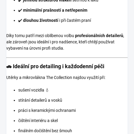
✔️
minimální prašností a netřepením
✔️
dlouhou životností
i při častém praní
Díky tomu patří mezi oblíbenou volbu
profesionálních detailerů
,
ale zároveň jsou ideální i pro nadšence, kteří chtějí používat
vybavení na úrovni profi studia.
🚗 Ideální pro detailing i každodenní péči
Utěrky a mikrovlákna The Collection najdou využití při:
sušení vozidla 💧
stírání detailerů a vosků
práci s keramickými ochranami
čištění interiéru a skel
finálním dočištění bez šmouh