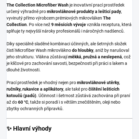
The Collection Microfiber Wash
je inovativní prací prostředek
určený výhradně pro
mikrovláknové produkty a lešticí pady
,
vyvinutý přímo výrobcem prémiových mikrovláken
The
Collection
. Po více než
9 měsících vývoje
vznikla receptura, která
splňuje ty nejvyšší nároky profesionálů i náročných nadšenců.
Díky speciálně sladěné kombinaci účinných, ale šetrných složek
čistí Microfiber Wash mikrovlákno
do hloubky
, aniž by narušoval
jeho strukturu. Vlákna zůstávají
měkká, pružná a neslepená
, což
je klíčové pro zachování savosti, bezpečnosti při práci s lakem a
dlouhé životnosti.
Prací prostředek je vhodný nejen pro
mikrovláknové utěrky,
ručníky, rukavice a aplikátory
, ale také pro
čištění lešticích
kotoučů (padů)
. Účinnost i šetrnost zůstává zachována při praní
až do
60 °C
, takže si poradí i s větším znečištěním, oleji nebo
zbytky ochranných přípravků.
✨ Hlavní výhody