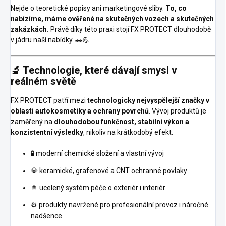
Nejde o teoretické popisy ani marketingové sliby.
To, co
nabízíme, máme ověřené na skutečných vozech a skutečných
zakázkách.
Právě díky této praxi stojí FX PROTECT dlouhodobě
v jádru naší nabídky. 🚗💪
🔬 Technologie, které dávají smysl v
reálném světě
FX PROTECT patří mezi
technologicky nejvyspělejší značky v
oblasti autokosmetiky a ochrany povrchů
. Vývoj produktů je
zaměřený na
dlouhodobou funkčnost, stabilní výkon a
konzistentní výsledky
, nikoliv na krátkodobý efekt.
🧪 moderní chemické složení a vlastní vývoj
💎 keramické, grafenové a CNT ochranné povlaky
🚿 ucelený systém péče o exteriér i interiér
⚙️ produkty navržené pro profesionální provoz i náročné
nadšence