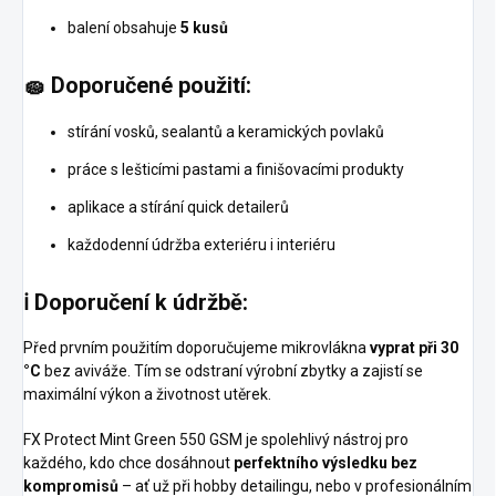
balení obsahuje
5 kusů
🧽 Doporučené použití:
stírání vosků, sealantů a keramických povlaků
práce s lešticími pastami a finišovacími produkty
aplikace a stírání quick detailerů
každodenní údržba exteriéru i interiéru
ℹ️ Doporučení k údržbě:
Před prvním použitím doporučujeme mikrovlákna
vyprat při 30
°C
bez aviváže. Tím se odstraní výrobní zbytky a zajistí se
maximální výkon a životnost utěrek.
FX Protect Mint Green 550 GSM je spolehlivý nástroj pro
každého, kdo chce dosáhnout
perfektního výsledku bez
kompromisů
– ať už při hobby detailingu, nebo v profesionálním