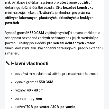
mikrovláknová utěrka navržená pro všestranné použití při
detailingu i běžné údržbě vozidla. Díky
bezešvé konstrukci
minimalizuje riziko poškrábání a je vhodná i pro práci na
citlivých lakovaných, plastových, skleněných a lesklých
površích
.
Vysoká gramáž
550 GSM
zajišťuje vynikající savost, měkkost a
schopnost bezpečně zachytit nečistoty bez jejich roztírání po
povrchu. Utěrky jsou ideální pro
setření ochranných vrstev
,
finální doleštění laku i každodenní detailingovou práci v exteriéru
i interiéru.
🔧 Hlavní vlastnosti:
bezešvá mikrovláknová utěrka pro maximální šetrnost
vysoká gramáž
550 GSM
rozměr
40 × 40 cm
barva
mint green
složení
70 % polyester / 30 % polyamid