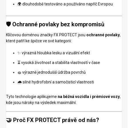
🌍 dlouhodobě testováno a používáno napříč Evropou
🛡️ Ochranné povlaky bez kompromisů
Klíčovou doménou značky FX PROTECT jsou
ochranné povlaky
,
které patří ke špičce ve své kategorii:
✨ výrazná hloubka lesku a vizuální efekt
⏳ vysoká životnost a stabilita vlastností v čase
🧽 výrazně jednodušší údržba povrchů
🌧️ silné hydrofobní a samočisticí vlastnosti
Tyto technologie aplikujeme
na běžná vozidla i prémiové vozy
,
kde jsou nároky na výsledek maximální.
🤝 Proč FX PROTECT právě od nás?