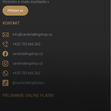
Vložením e-mailu souhlasíte s
podmínkami ochrany osobních údajů
Přihlásit se
KONTAKT
info
@
cardetailingshop.cz
+420 725 666 262
cardetailingshop.cz
cardetailingshop.cz
+420 725 666 262
@cardetailingkladno
PŘIJÍMÁME ONLINE PLATBY