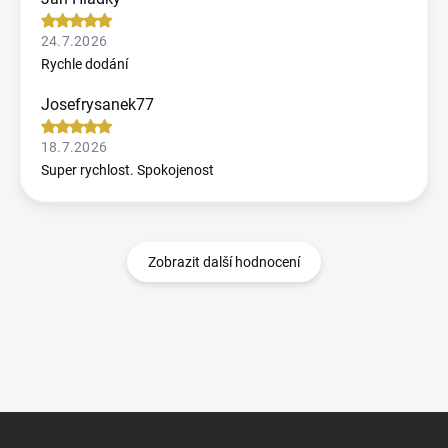
24.7.2026
Rychle dodání
Josefrysanek77
18.7.2026
Super rychlost. Spokojenost
Zobrazit další hodnocení
Z
á