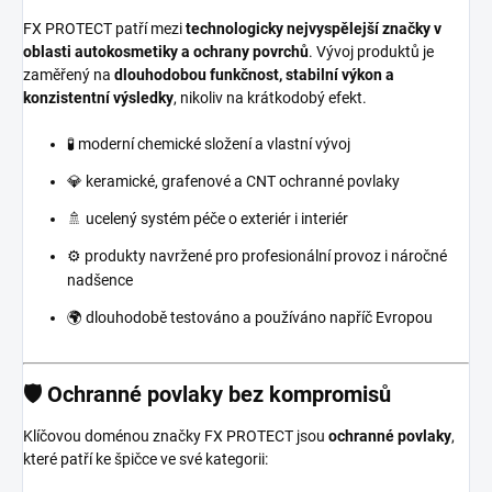
FX PROTECT patří mezi
technologicky nejvyspělejší značky v
oblasti autokosmetiky a ochrany povrchů
. Vývoj produktů je
zaměřený na
dlouhodobou funkčnost, stabilní výkon a
konzistentní výsledky
, nikoliv na krátkodobý efekt.
🧪 moderní chemické složení a vlastní vývoj
💎 keramické, grafenové a CNT ochranné povlaky
🚿 ucelený systém péče o exteriér i interiér
⚙️ produkty navržené pro profesionální provoz i náročné
nadšence
🌍 dlouhodobě testováno a používáno napříč Evropou
🛡️ Ochranné povlaky bez kompromisů
Klíčovou doménou značky FX PROTECT jsou
ochranné povlaky
,
které patří ke špičce ve své kategorii: