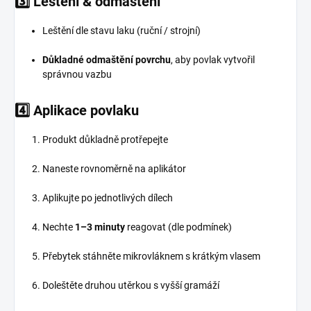
3️⃣ Leštění & odmaštění
Leštění dle stavu laku (ruční / strojní)
Důkladné odmaštění povrchu
, aby povlak vytvořil
správnou vazbu
4️⃣ Aplikace povlaku
Produkt důkladně protřepejte
Naneste rovnoměrně na aplikátor
Aplikujte po jednotlivých dílech
Nechte
1–3 minuty
reagovat (dle podmínek)
Přebytek stáhněte mikrovláknem s krátkým vlasem
Doleštěte druhou utěrkou s vyšší gramáží