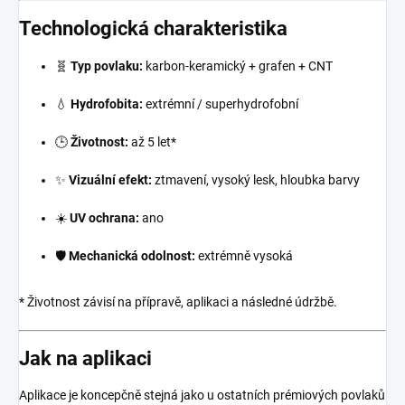
Technologická charakteristika
🧬
Typ povlaku:
karbon-keramický + grafen + CNT
💧
Hydrofobita:
extrémní / superhydrofobní
🕒
Životnost:
až 5 let*
✨
Vizuální efekt:
ztmavení, vysoký lesk, hloubka barvy
☀️
UV ochrana:
ano
🛡️
Mechanická odolnost:
extrémně vysoká
* Životnost závisí na přípravě, aplikaci a následné údržbě.
Jak na aplikaci
Aplikace je koncepčně stejná jako u ostatních prémiových povlaků