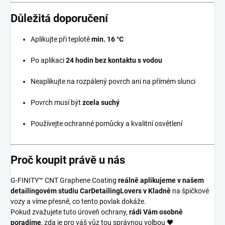
Důležitá doporučení
Aplikujte při teplotě
min. 16 °C
Po aplikaci
24 hodin bez kontaktu s vodou
Neaplikujte na rozpálený povrch ani na přímém slunci
Povrch musí být
zcela suchý
Používejte ochranné pomůcky a kvalitní osvětlení
Proč koupit právě u nás
G-FINITY™ CNT Graphene Coating
reálně aplikujeme v našem
detailingovém studiu CarDetailingLovers v Kladně
na špičkové
vozy a víme přesně, co tento povlak dokáže.
Pokud zvažujete tuto úroveň ochrany,
rádi Vám osobně
poradíme
, zda je pro váš vůz tou správnou volbou 🖤