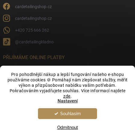
cardetailingshop.cz
cardetailingshop.cz
+420 725 666 262
@cardetailingkladno
PŘIJÍMÁME ONLINE PLATBY
Pro pohodlnější nákup a lepší fungování našeho e-shopu
používáme cookies 🍪 Pomáhají nám zlepšovat služby, měřit
výkon a přizpůsobovat nabídku vašim potřebám.
FACEBOOK
Pokračováním vyjadřujete souhlas. Více informací najdete
zde
.
Nastavení
Souhlasím
Odmítnout
Copyright 2026
CarDetailingShop.cz
. Všechna práva vyhrazena.
Upravit
nastavení cookies