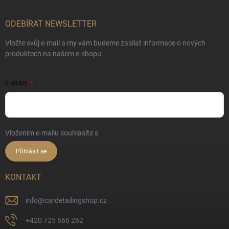
ODEBÍRAT NEWSLETTER
Vložte svůj e-mail a my vám budeme zasílat informace o nových
produktech na našem e-shopu.
E-MAIL
Vložením e-mailu souhlasíte s
podmínkami ochrany osobních údajů
Přihlásit se
KONTAKT
info
@
cardetailingshop.cz
+420 725 666 262