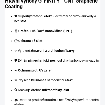
Hlavní výhody G-FINITY™ CNT Graphene
Coating
🖤
Superhydrofobní efekt
– extrémní odpuzování vody a
nečistot
🧬
Grafen + uhlíková nanovlákna (CNT)
🕒
Ochrana až 5 let
✨ Výrazné
ztmavení a prohloubení barvy
🛡️ Extrémní
mechanická pevnost
díky karbonovým vazbám
☀️
Ochrana proti UV záření
🧼 Zvýšená
kluznost a samočisticí efekt
🔍 Maskuje drobné
mikrodefekty laku
🌧️ Ochrana proti nečistotám a nepříznivým povětrnostním
vlivům