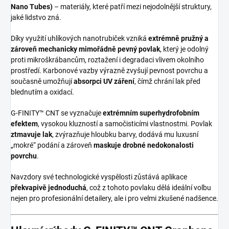
Nano Tubes)
– materiály, které patří mezi nejodolnější struktury,
jaké lidstvo zná.
Díky využití uhlíkových nanotrubiček vzniká
extrémně pružný a
zároveň mechanicky mimořádně pevný povlak
, který je odolný
proti mikroškrábancům, roztažení i degradaci vlivem okolního
prostředí. Karbonové vazby výrazně zvyšují pevnost povrchu a
současně umožňují
absorpci UV záření
, čímž chrání lak před
blednutím a oxidací.
G-FINITY™ CNT se vyznačuje
extrémním superhydrofobním
efektem
, vysokou kluzností a samočisticími vlastnostmi. Povlak
ztmavuje lak
, zvýrazňuje hloubku barvy, dodává mu luxusní
„mokré“ podání a zároveň
maskuje drobné nedokonalosti
povrchu
.
Navzdory své technologické vyspělosti zůstává aplikace
překvapivě jednoduchá
, což z tohoto povlaku dělá ideální volbu
nejen pro profesionální detailery, ale i pro velmi zkušené nadšence.