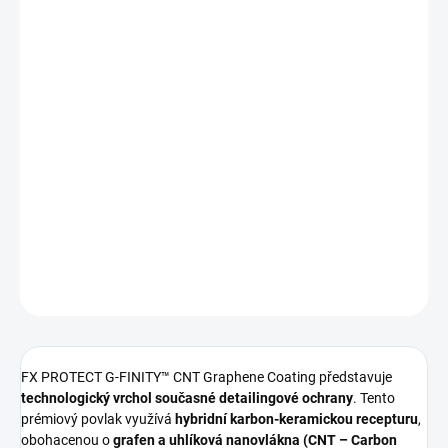
−
+
Přidat do košíku
FX PROTECT G-FINITY™ CNT Graphene Coating je
nejpokročilejší
ochranný povlak
v portfoliu značky FX PROTECT. Kombinuje
keramickou technologii, grafen a uhlíkové nanotrubičky (CNT)
pro extrémní mechanickou odolnost, superhydrofobní efekt,
výrazné ztmavení laku a ochranu až
5 let
. Skutečný „Rolls-Royce“
mezi volně dostupnými povlaky.
DETAILNÍ INFORMACE
ZEPTAT SE
HLÍDAT
FX PROTECT G-FINITY™ CNT Graphene Coating představuje
technologický vrchol současné detailingové ochrany
. Tento
prémiový povlak využívá
hybridní karbon-keramickou recepturu
,
obohacenou o
grafen a uhlíková nanovlákna (CNT – Carbon