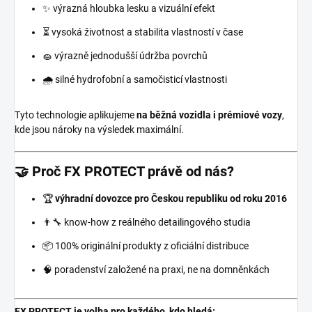
✨ výrazná hloubka lesku a vizuální efekt
⏳ vysoká životnost a stabilita vlastností v čase
🧽 výrazně jednodušší údržba povrchů
🌧️ silné hydrofobní a samočisticí vlastnosti
Tyto technologie aplikujeme
na běžná vozidla i prémiové vozy
,
kde jsou nároky na výsledek maximální.
🤝 Proč FX PROTECT právě od nás?
🏆
výhradní dovozce pro Českou republiku od roku 2016
👨‍🔧 know-how z reálného detailingového studia
📦 100% originální produkty z oficiální distribuce
🧠 poradenství založené na praxi, ne na domněnkách
FX PROTECT je volba pro každého, kdo hledá: