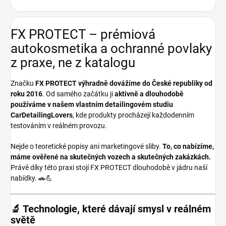
FX PROTECT – prémiová
autokosmetika a ochranné povlaky
z praxe, ne z katalogu
Značku
FX PROTECT
výhradně dovážíme do České republiky od
roku 2016
. Od samého začátku ji
aktivně a dlouhodobě
používáme v našem vlastním detailingovém studiu
CarDetailingLovers
, kde produkty procházejí každodenním
testováním v reálném provozu.
Nejde o teoretické popisy ani marketingové sliby.
To, co nabízíme,
máme ověřené na skutečných vozech a skutečných zakázkách.
Právě díky této praxi stojí FX PROTECT dlouhodobě v jádru naší
nabídky. 🚗💪
🔬 Technologie, které dávají smysl v reálném
světě