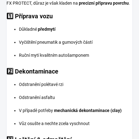
FX PROTECT, důraz je však kladen na
precizní přípravu povrchu
.
1️⃣ Příprava vozu
Důkladné
předmytí
Vyčištění pneumatik a gumových částí
Ruční mytí kvalitním autošamponem
2️⃣ Dekontaminace
Odstranění polétavé rzi
Odstranění asfaltu
V případě potřeby
mechanická dekontaminace (clay)
Vůz osušte a nechte zcela vyschnout