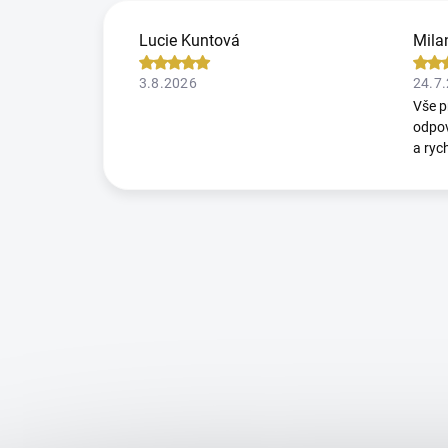
Lucie Kuntová
Mila
3.8.2026
24.7
Vše p
odpov
a ryc