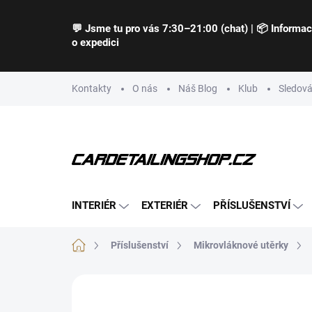
Přejít
na
💬 Jsme tu pro vás 7:30–21:00 (chat) | 📦 Informa
obsah
o expedici
Kontakty
O nás
Náš Blog
Klub
Sledová
INTERIÉR
EXTERIÉR
PŘÍSLUŠENSTVÍ
Domů
Příslušenství
Mikrovláknové utěrky
Neohodnoceno
Podrobnosti hodnocení
Z