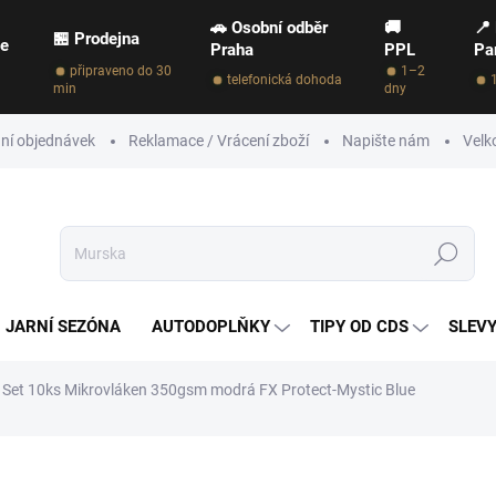
🚗 Osobní odběr
🚚
📍
🏪 Prodejna
ce
Praha
PPL
Pa
připraveno do 30
1–2
telefonická dohoda
min
dny
ní objednávek
Reklamace / Vrácení zboží
Napište nám
Velk
Hledat
JARNÍ SEZÓNA
AUTODOPLŇKY
TIPY OD CDS
SLEVY
Set 10ks Mikrovláken 350gsm modrá FX Protect-Mystic Blue
NAČKA:
FX PROTECT
699 Kč