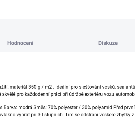
Hodnocení
Diskuze
tí, materiál 350 g / m2 . Ideální pro slešťování vosků, sealantů
ké skvělé pro každodenní práci při údržbě exteriéru vozu automo
 Barva: modrá Směs: 70% polyester / 30% polyamid Před prvním
lákno vyprat při 30 stupních. Tím se odstraní veškeré zbytky z