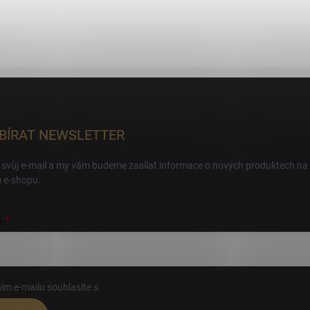
BÍRAT NEWSLETTER
 svůj e-mail a my vám budeme zasílat informace o nových produktech na
 e-shopu.
L
ím e-mailu souhlasíte s
podmínkami ochrany osobních údajů