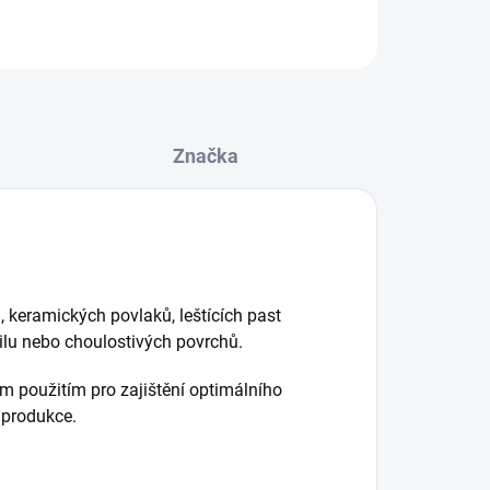
ZEPTAT SE
HLÍDAT
Značka
, keramických povlaků, leštících past
bilu nebo choulostivých povrchů.
 použitím pro zajištění optimálního
 produkce.