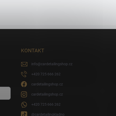
KONTAKT
info
@
cardetailingshop.cz
+420 725 666 262
cardetailingshop.cz
cardetailingshop.cz
+420 725 666 262
@cardetailingkladno