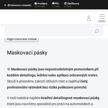
Přejít
🏪 Prodejna
🚚 PPL
📦 Zásilkovna
📦 Informace o expedici
na
Do 30 minut
1–2 dny
2–3 dny
obsah
Hledat
High-contrast mode
Maskovací pásky
🎯
Maskovací pásky jsou nepostradatelným pomocníkem při
každém detailingu, leštění nebo aplikaci ochranných vrstev.
Slouží k přesnému zakrytí citlivých míst a zajišťují
čistý,
profesionální výsledek bez rizika poškození povrchů
.
V naší nabídce najdete
kvalitní detailingové maskovací pásky
,
které jsou navrženy speciálně pro práci na automobilech a