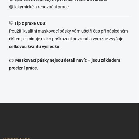
🟢 lakýrnické a renovační práce
💡
Tip z praxe CDS:
Použití kvalitní maskovací pásky vám ušetří čas při následném
čištění, eliminuje riziko poškození povrchů a výrazně zvyšuje
celkovou kvalitu výsledku
.
👉
Maskovací pásky nejsou detail navíc – jsou základem
precizní práce.
Z
á
p
a
t