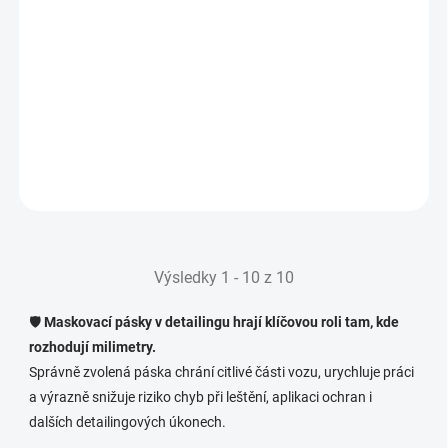
Odvíjecí rukojeť pro fólii Finixa
249 Kč
IHNED K ODESLÁNÍ
(1 KS)
206 Kč bez DPH
Do košíku
Výsledky 1 - 10 z 10
🛡️
Maskovací pásky v detailingu hrají klíčovou roli tam, kde
rozhodují milimetry.
Správně zvolená páska chrání citlivé části vozu, urychluje práci
a výrazně snižuje riziko chyb při leštění, aplikaci ochran i
dalších detailingových úkonech.