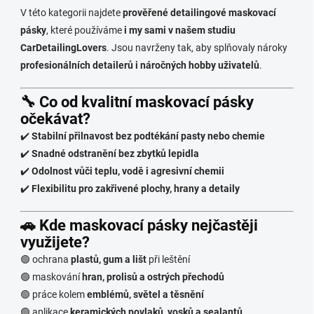
V této kategorii najdete
prověřené detailingové maskovací
pásky
, které používáme
i my sami v našem studiu
CarDetailingLovers
. Jsou navrženy tak, aby splňovaly nároky
profesionálních detailerů i náročných hobby uživatelů
.
🔧 Co od kvalitní maskovací pásky
očekávat?
✔️
Stabilní přilnavost bez podtékání pasty nebo chemie
✔️
Snadné odstranění bez zbytků lepidla
✔️
Odolnost vůči teplu, vodě i agresivní chemii
✔️
Flexibilitu pro zakřivené plochy, hrany a detaily
🚗 Kde maskovací pásky nejčastěji
využijete?
🟢 ochrana
plastů, gum a lišt
při leštění
🟢 maskování
hran, prolisů a ostrých přechodů
🟢 práce kolem
emblémů, světel a těsnění
🟢 aplikace
keramických povlaků, vosků a sealantů