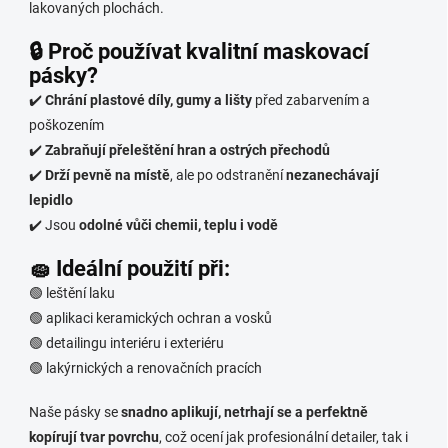
lakovaných plochách.
🔒 Proč používat kvalitní maskovací
pásky?
✔️
Chrání plastové díly, gumy a lišty
před zabarvením a
poškozením
✔️
Zabraňují přeleštění hran a ostrých přechodů
✔️
Drží pevně na místě
, ale po odstranění
nezanechávají
lepidlo
✔️ Jsou
odolné vůči chemii, teplu i vodě
🧽 Ideální použití při:
🟢 leštění laku
🟢 aplikaci keramických ochran a vosků
🟢 detailingu interiéru i exteriéru
🟢 lakýrnických a renovačních pracích
Naše pásky se
snadno aplikují, netrhají se a perfektně
kopírují tvar povrchu
, což ocení jak profesionální detailer, tak i