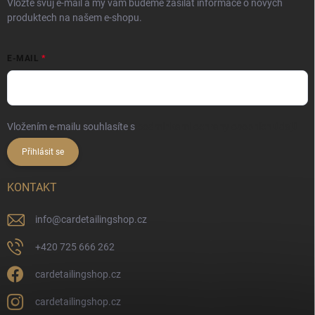
Vložte svůj e-mail a my vám budeme zasílat informace o nových
produktech na našem e-shopu.
E-MAIL
Vložením e-mailu souhlasíte s
podmínkami ochrany osobních údajů
Přihlásit se
KONTAKT
info
@
cardetailingshop.cz
+420 725 666 262
cardetailingshop.cz
cardetailingshop.cz