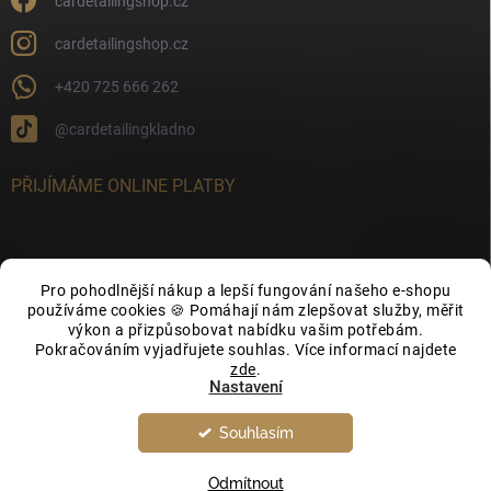
cardetailingshop.cz
cardetailingshop.cz
+420 725 666 262
@cardetailingkladno
PŘIJÍMÁME ONLINE PLATBY
Pro pohodlnější nákup a lepší fungování našeho e-shopu
FACEBOOK
používáme cookies 🍪 Pomáhají nám zlepšovat služby, měřit
výkon a přizpůsobovat nabídku vašim potřebám.
Pokračováním vyjadřujete souhlas. Více informací najdete
zde
.
Nastavení
Souhlasím
Copyright 2026
CarDetailingShop.cz
. Všechna práva vyhrazena.
Upravit
nastavení cookies
Odmítnout