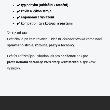
✔️
typ pohybu (orbitální / rotační)
✔️
zdvih a výkon stroje
✔️
ergonomii a vyvážení
✔️
kompatibilitu s kotouči a pastami
💡
Tip od CDS:
Leštička je jen část rovnice – ideální výsledek vzniká kombinací
správného stroje, kotouče, pasty a techniky
.
Leštící zařízení jsou vhodná jak pro
nadšence
, tak pro
profesionální detailery
, kteří chtějí konzistentní a špičkové
výsledky.
Z
á
p