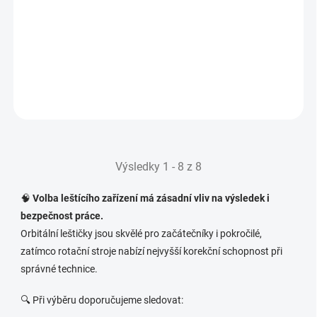
Leštička RUPES BigFoot Mini Random Orbital
Polisher LHR75E (STD)
14 990 Kč
SKLADEM U DODAVATELE
(DODÁNÍ 1-2DNI)
12 388 Kč bez DPH
Do košíku
Výsledky 1 - 8 z 8
🧠
Volba leštícího zařízení má zásadní vliv na výsledek i
bezpečnost práce.
Orbitální leštičky jsou skvělé pro začátečníky i pokročilé,
zatímco rotační stroje nabízí nejvyšší korekční schopnost při
správné technice.
🔍 Při výběru doporučujeme sledovat: