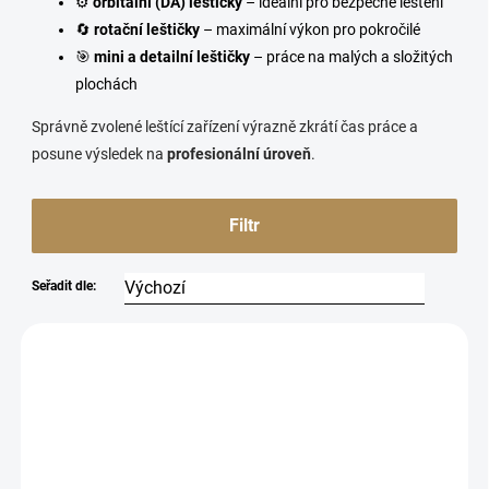
⚙️
orbitální (DA) leštičky
– ideální pro bezpečné leštění
🔄
rotační leštičky
– maximální výkon pro pokročilé
🎯
mini a detailní leštičky
– práce na malých a složitých
plochách
Správně zvolené leštící zařízení výrazně zkrátí čas práce a
posune výsledek na
profesionální úroveň
.
Filtr
Seřadit dle:
12179