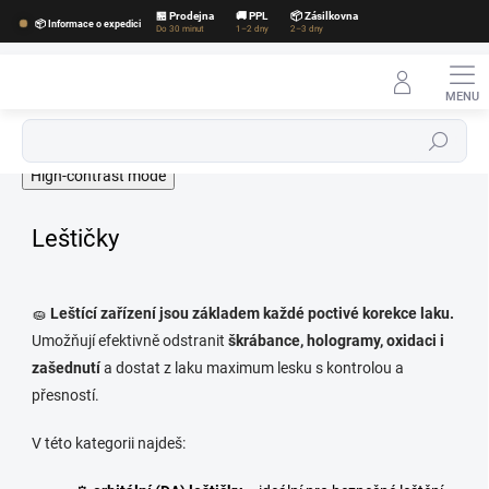
Přejít
🏪 Prodejna
🚚 PPL
📦 Zásilkovna
📦 Informace o expedici
na
Do 30 minut
1–2 dny
2–3 dny
obsah
Hledat
High-contrast mode
Leštičky
🧽
Leštící zařízení jsou základem každé poctivé korekce laku.
Umožňují efektivně odstranit
škrábance, hologramy, oxidaci i
zašednutí
a dostat z laku maximum lesku s kontrolou a
přesností.
V této kategorii najdeš: