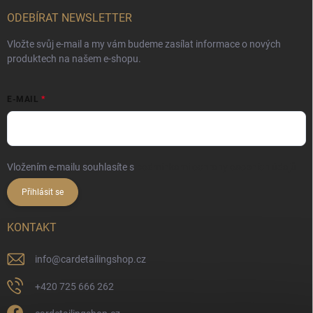
ODEBÍRAT NEWSLETTER
Vložte svůj e-mail a my vám budeme zasílat informace o nových
produktech na našem e-shopu.
E-MAIL
Vložením e-mailu souhlasíte s
podmínkami ochrany osobních údajů
Přihlásit se
KONTAKT
info
@
cardetailingshop.cz
+420 725 666 262