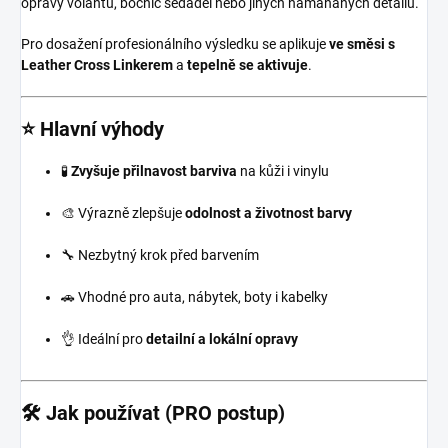
opravy volantu, bočnic sedadel nebo jiných namáhaných detailů.
Pro dosažení profesionálního výsledku se aplikuje
ve směsi s
Leather Cross Linkerem
a
tepelně se aktivuje
.
⭐ Hlavní výhody
🧪
Zvyšuje přilnavost barviva
na kůži i vinylu
🎨 Výrazně zlepšuje
odolnost a životnost barvy
🔧 Nezbytný krok před barvením
🚗 Vhodné pro auta, nábytek, boty i kabelky
👌 Ideální pro
detailní a lokální opravy
🛠️ Jak používat (PRO postup)