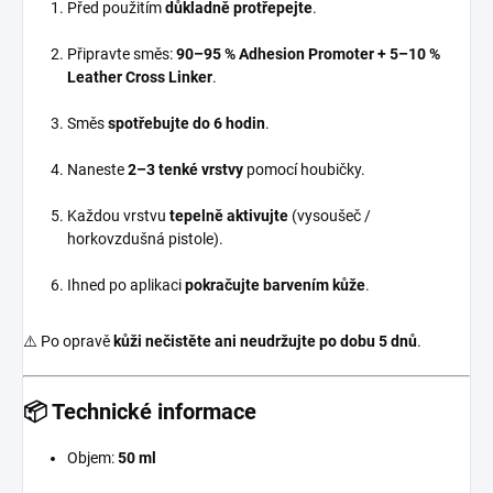
Před použitím
důkladně protřepejte
.
Připravte směs:
90–95 % Adhesion Promoter + 5–10 %
Leather Cross Linker
.
Směs
spotřebujte do 6 hodin
.
Naneste
2–3 tenké vrstvy
pomocí houbičky.
Každou vrstvu
tepelně aktivujte
(vysoušeč /
horkovzdušná pistole).
Ihned po aplikaci
pokračujte barvením kůže
.
⚠️ Po opravě
kůži nečistěte ani neudržujte po dobu 5 dnů
.
📦 Technické informace
Objem:
50 ml