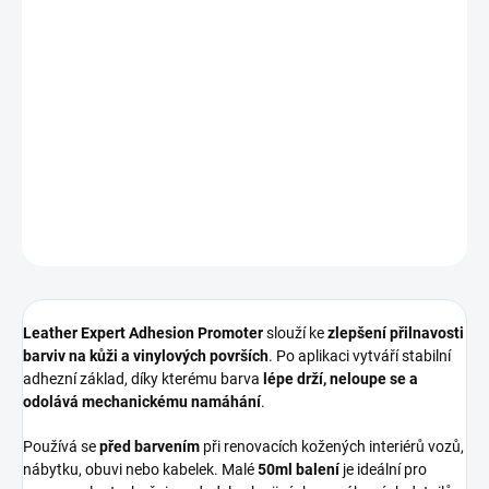
−
+
Přidat do košíku
Profesionální
aktivátor přilnavosti barviva pro kůži a vinyl
, ideální
pro
lokální opravy a menší renovace
, kde je klíčová maximální
odolnost barvy.
DETAILNÍ INFORMACE
ZEPTAT SE
HLÍDAT
Leather Expert Adhesion Promoter
slouží ke
zlepšení přilnavosti
barviv na kůži a vinylových površích
. Po aplikaci vytváří stabilní
adhezní základ, díky kterému barva
lépe drží, neloupe se a
odolává mechanickému namáhání
.
Používá se
před barvením
při renovacích kožených interiérů vozů,
nábytku, obuvi nebo kabelek. Malé
50ml balení
je ideální pro