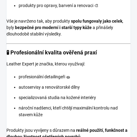
produkty pro opravy, barvení a renovaci 🎨
Vše je navrženo tak, aby produkty
spolu fungovaly jako celek
,
byly
bezpečné pro moderní i starší typy kůže
a přinášely
dlouhodobě stabilní výsledky.
🧪 Profesionální kvalita ověřená praxí
Leather Expert je značka, kterou využívají:
profesionální detailingeři 🧽
autoservisy a renovátorské dílny
specializovaná studia na kožené interiéry
nároční nadšenci, kteří chtějí maximální kontrolu nad
stavem kůže
Produkty jsou vyvíjeny s důrazem na
reálné použití, funkčnost a
dlouhou životnost ošetřených povrchů
.