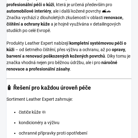
profesionální péči o kůži
, která je určená především pro
automobilové interiéry
, ale i další kožené povrchy 🛋️🚗
Značka vychází z dlouholetých zkušeností v oblasti
renovace,
čištění a ochrany kůže
a je hojně využívána v detailingových
studiích po celé Evropě.
Produkty Leather Expert nabízejí
kompletní systémovou péči o
kůži
– od šetrného čištění, přes výživu a ochranu, až po
opravy,
barvení a renovaci poškozených kožených povrchů
. Díky tomu je
značka vhodná nejen pro běžnou údržbu, ale i pro
náročné
renovace a profesionální zásahy
.
🧴 Řešení pro každou úroveň péče
Sortiment Leather Expert zahrnuje:
čističe kůže 🧼
kondicionéry a výživu
ochranné přípravky proti opotřebení