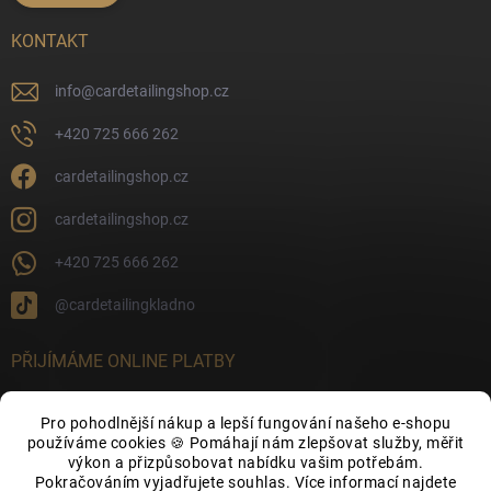
KONTAKT
info
@
cardetailingshop.cz
+420 725 666 262
cardetailingshop.cz
cardetailingshop.cz
+420 725 666 262
@cardetailingkladno
PŘIJÍMÁME ONLINE PLATBY
Pro pohodlnější nákup a lepší fungování našeho e-shopu
používáme cookies 🍪 Pomáhají nám zlepšovat služby, měřit
výkon a přizpůsobovat nabídku vašim potřebám.
FACEBOOK
Pokračováním vyjadřujete souhlas. Více informací najdete