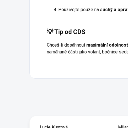
Používejte pouze na
suchý a opra
💡 Tip od CDS
Chceš-li dosáhnout
maximální odolnost
namáhané části jako volant, bočnice sed
Lucie Kuntová
Mila