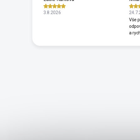
3.8.2026
24.7
Vše p
odpov
a ryc