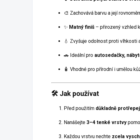
🎨 Zachovává barvu a její rovnoměr
✨
Matný finiš
– přirozený vzhled 
💧 Zvyšuje odolnost proti vlhkosti
🚗 Ideální pro
autosedačky, nábyte
🧴 Vhodné pro přírodní i umělou ků
🛠️ Jak používat
Před použitím
důkladně protřepe
Nanášejte
3–4 tenké vrstvy
pomocí
Každou vrstvu nechte
zcela vysc