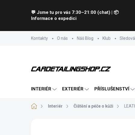
Přejít
na
💬 Jsme tu pro vás 7:30–21:00 (chat) | 📦
obsah
Informace o expedici
Kontakty
O nás
Náš Blog
Klub
Sledová
INTERIÉR
EXTERIÉR
PŘÍSLUŠENSTVÍ
Domů
Interiér
Čištění a péče o kůži
LEATH
Neohodnoceno
Podrobnosti hodnocení