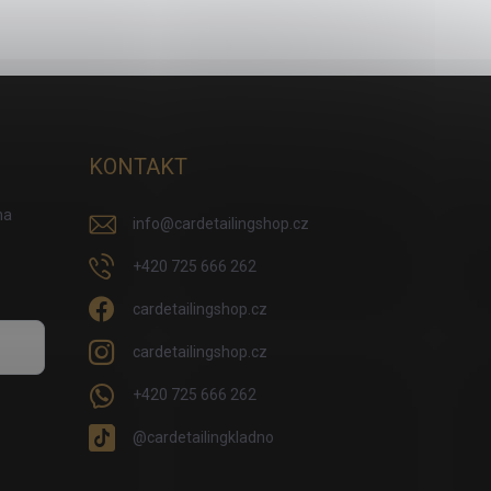
KONTAKT
na
info
@
cardetailingshop.cz
+420 725 666 262
cardetailingshop.cz
cardetailingshop.cz
+420 725 666 262
@cardetailingkladno