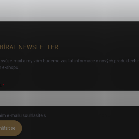
BÍRAT NEWSLETTER
 svůj e-mail a my vám budeme zasílat informace o nových produktech 
 e-shopu.
L
ím e-mailu souhlasíte s
podmínkami ochrany osobních údajů
hlásit se