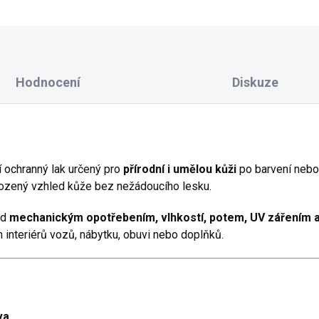
Hodnocení
Diskuze
ní ochranný lak určený pro
přírodní i umělou kůži
po barvení nebo
irozený vzhled kůže bez nežádoucího lesku.
ed
mechanickým opotřebením, vlhkostí, potem, UV zářením a
interiérů vozů, nábytku, obuvi nebo doplňků.
va