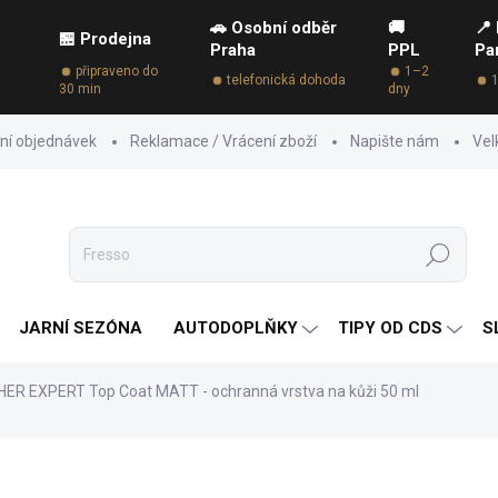
🚗 Osobní odběr
🚚
📍
🏪 Prodejna
Praha
PPL
Pa
připraveno do
1–2
telefonická dohoda
30 min
dny
ní objednávek
Reklamace / Vrácení zboží
Napište nám
Vel
Hledat
JARNÍ SEZÓNA
AUTODOPLŇKY
TIPY OD CDS
S
ER EXPERT Top Coat MATT - ochranná vrstva na kůži 50 ml
ZNAČKA:
LEATHER EXPERT
109 Kč