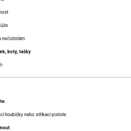
nost
kůže
 a nečistotám
k, boty, tašky
ži
jte
.
 houbičky nebo stříkací pistole.
hnout
.