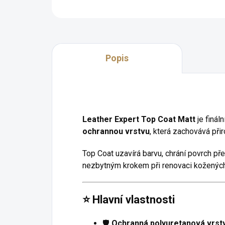
Popis
Leather Expert Top Coat Matt
je finál
ochrannou vrstvu
, která zachovává př
Top Coat uzavírá barvu, chrání povrch př
nezbytným krokem při renovaci kožených 
⭐ Hlavní vlastnosti
🛡️
Ochranná polyuretanová vrst