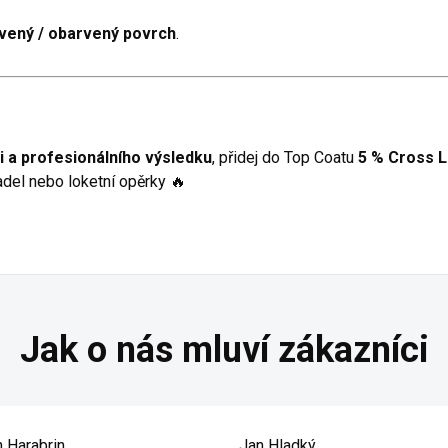
vený / obarvený povrch
.
i a profesionálního výsledku
, přidej do Top Coatu
5 % Cross L
adel nebo loketní opěrky 🔥
n Harabrin
Jan Hladký