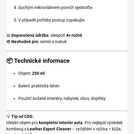
Suchým mikrovláknem povrch sjednoťte.
V případě potřeby postup zopakujte.
📅
Doporučená údržba:
alespoň
4× ročně
🚫
Nevhodné pro:
semiš a nubuk
📦 Technické informace
Objem:
250 ml
Balení: praktická láhev
Použití: kožené interiéry, nábytek, obuv, doplňky
💡
Tip od CDS:
Ideální objem pro
kompletní interiér auta
. Pro nejlepší výsledek
kombinuj s
Leather Expert Cleaner
– vyčištění + výživa = kůže,