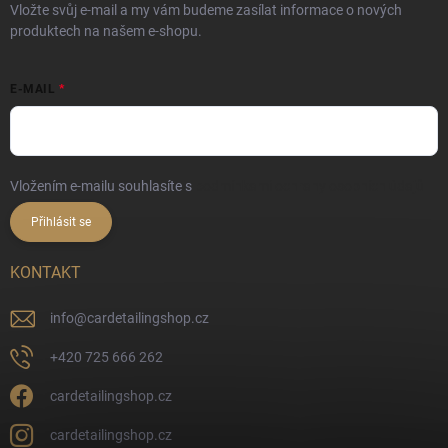
Vložte svůj e-mail a my vám budeme zasílat informace o nových
produktech na našem e-shopu.
E-MAIL
Vložením e-mailu souhlasíte s
podmínkami ochrany osobních údajů
Přihlásit se
KONTAKT
info
@
cardetailingshop.cz
+420 725 666 262
cardetailingshop.cz
cardetailingshop.cz