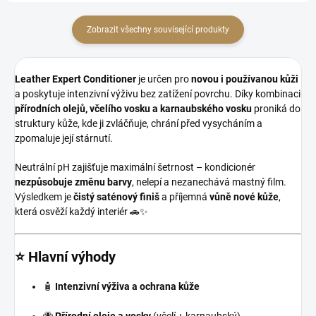
Zobrazit všechny související produkty
Leather Expert Conditioner
je určen pro
novou i používanou kůži
a poskytuje intenzivní výživu bez zatížení povrchu. Díky kombinaci
přírodních olejů, včelího vosku a karnaubského vosku
proniká do
struktury kůže, kde ji zvláčňuje, chrání před vysycháním a
zpomaluje její stárnutí.
Neutrální pH zajišťuje maximální šetrnost – kondicionér
nezpůsobuje změnu barvy
, nelepí a nezanechává mastný film.
Výsledkem je
čistý saténový finiš
a příjemná
vůně nové kůže
,
která osvěží každý interiér 🚗✨
⭐ Hlavní výhody
🧴
Intenzivní výživa a ochrana kůže