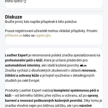
která vydrží 👌
Diskuze
Buďte první, kdo napíše příspěvek k této položce.
Pouze registrovaní uživatelé mohou vkládat příspěvky. Prosím
přihlaste se
nebo se
registrujte
.
Leather Expert
je renomovaná polská značka specializovaná na
profesionální péči o kůži
, která je určená především pro
automobilové interiéry
, ale i další kožené povrchy 🛋️🚗
Značka vychází z dlouholetých zkušeností v oblasti
renovace,
čištění a ochrany kůže
a je hojně využívána v detailingových
studiích po celé Evropě.
Produkty Leather Expert nabízejí
kompletní systémovou péči o
kůži
– od šetrného čištění, přes výživu a ochranu, až po
opravy,
barvení a renovaci poškozených kožených povrchů
. Díky tomu je
značka vhodná nejen pro běžnou údržbu, ale i pro
náročné