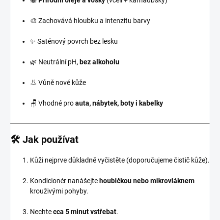
🐝
Přírodní oleje a vosky
(včelí + karnaubský)
🎨 Zachovává hloubku a intenzitu barvy
✨ Saténový povrch bez lesku
🌿 Neutrální pH,
bez alkoholu
👃 Vůně nové kůže
🪑 Vhodné pro
auta, nábytek, boty i kabelky
🛠️ Jak používat
Kůži nejprve důkladně vyčistěte (doporučujeme čistič kůže).
Kondicionér nanášejte
houbičkou nebo mikrovláknem
krouživými pohyby.
Nechte
cca 5 minut vstřebat
.