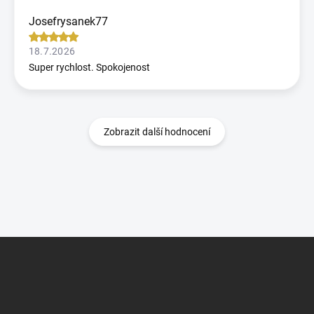
Josefrysanek77
18.7.2026
Super rychlost. Spokojenost
Zobrazit další hodnocení
Z
á
p
a
t