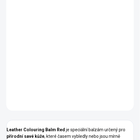
330 Kč bez DPH
Měrná
IHNED K ODESLÁNÍ
(2 KS)
cena:
MOŽNOSTI
DORUČENÍ
−
+
Přidat do košíku
Vyživující
balzám na červenou kůži
, který
oživuje barvu,
zvýrazňuje její hloubku
a zároveň poskytuje
intenzivní ochranu
proti vlhkosti a stárnutí
.
DETAILNÍ INFORMACE
ZEPTAT SE
HLÍDAT
Leather Colouring Balm Red
je speciální balzám určený pro
přírodní savé kůže
, které časem vybledly nebo jsou mírně