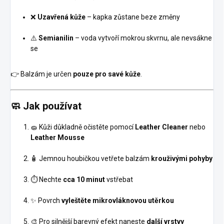
❌
Uzavřená kůže
– kapka zůstane beze změny
⚠️
Semianilin
– voda vytvoří mokrou skvrnu, ale nevsákne
se
👉 Balzám je určen
pouze pro savé kůže
.
🧼 Jak používat
🧽 Kůži důkladně očistěte pomocí
Leather Cleaner
nebo
Leather Mousse
🧴 Jemnou houbičkou vetřete balzám
krouživými pohyby
⏱️ Nechte
cca 10 minut
vstřebat
✨ Povrch
vyleštěte mikrovláknovou utěrkou
🎨 Pro silnější barevný efekt naneste
další vrstvy