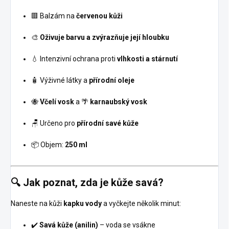
🟥 Balzám na
červenou kůži
🎨
Oživuje barvu a zvýrazňuje její hloubku
💧 Intenzivní ochrana proti
vlhkosti a stárnutí
🧴 Výživné látky a
přírodní oleje
🐝
Včelí vosk
a 🌴
karnaubský vosk
🪑 Určeno pro
přírodní savé kůže
📦 Objem:
250 ml
🔍 Jak poznat, zda je kůže savá?
Naneste na kůži
kapku vody
a vyčkejte několik minut:
✔️
Savá kůže (anilin)
– voda se vsákne