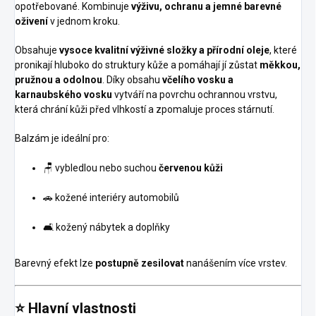
opotřebované. Kombinuje
výživu, ochranu a jemné barevné
oživení
v jednom kroku.
Obsahuje
vysoce kvalitní výživné složky a přírodní oleje
, které
pronikají hluboko do struktury kůže a pomáhají jí zůstat
měkkou,
pružnou a odolnou
. Díky obsahu
včelího vosku a
karnaubského vosku
vytváří na povrchu ochrannou vrstvu,
která chrání kůži před vlhkostí a zpomaluje proces stárnutí.
Balzám je ideální pro:
🪑 vybledlou nebo suchou
červenou kůži
🚗 kožené interiéry automobilů
🛋️ kožený nábytek a doplňky
Barevný efekt lze
postupně zesilovat
nanášením více vrstev.
⭐ Hlavní vlastnosti