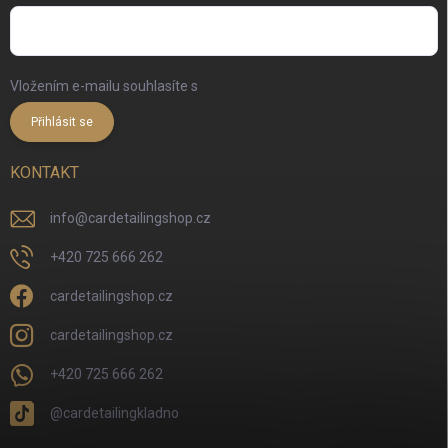
Vložením e-mailu souhlasíte s
podmínkami ochrany osobních údajů
Přihlásit se
KONTAKT
info
@
cardetailingshop.cz
+420 725 666 262
cardetailingshop.cz
cardetailingshop.cz
+420 725 666 262
@cardetailingkladno