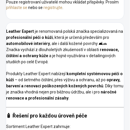
Pouze registrovaní uživatelé mohou vkládat příspěvky. Prosím
přihlaste se
nebo se
registrujte
.
Leather Expert
je renomovaná polská značka specializovaná na
profesionální péči o kůži
, která je určená především pro
automobilové interiéry
, ale i další kožené povrchy 🛋️🚗
Značka vychází z dlouholetých zkušeností v oblasti
renovace,
čištění a ochrany kůže
a je hojně využívána v detailingových
studiích po celé Evropě.
Produkty Leather Expert nabízejí
kompletní systémovou péči o
kůži
– od šetrného čištění, přes výživu a ochranu, až po
opravy,
barvení a renovaci poškozených kožených povrchů
. Díky tomu
je značka vhodná nejen pro běžnou údržbu, ale i pro
náročné
renovace a profesionální zásahy
.
🧴 Řešení pro každou úroveň péče
Sortiment Leather Expert zahrnuje: