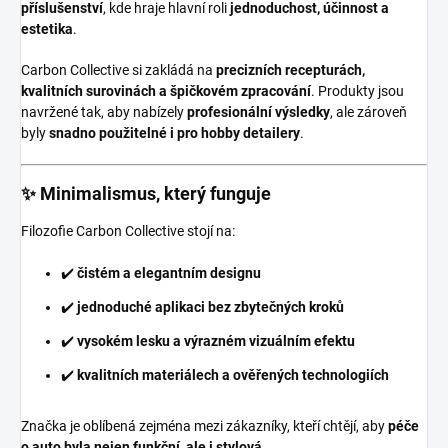
příslušenství
, kde hraje hlavní roli
jednoduchost, účinnost a
estetika
.
Carbon Collective si zakládá na
precizních recepturách,
kvalitních surovinách a špičkovém zpracování
. Produkty jsou
navržené tak, aby nabízely
profesionální výsledky
, ale zároveň
byly
snadno použitelné i pro hobby detailery
.
✨ Minimalismus, který funguje
Filozofie Carbon Collective stojí na:
✔️
čistém a elegantním designu
✔️
jednoduché aplikaci bez zbytečných kroků
✔️
vysokém lesku a výrazném vizuálním efektu
✔️
kvalitních materiálech a ověřených technologiích
Značka je oblíbená zejména mezi zákazníky, kteří chtějí, aby
péče
o auto byla nejen funkční, ale i stylová
.