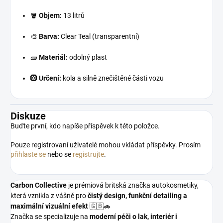
🪣
Objem:
13 litrů
🎨
Barva:
Clear Teal (transparentní)
🧱
Materiál:
odolný plast
🛞
Určení:
kola a silně znečištěné části vozu
Diskuze
Buďte první, kdo napíše příspěvek k této položce.
Pouze registrovaní uživatelé mohou vkládat příspěvky. Prosím
přihlaste se
nebo se
registrujte
.
Carbon Collective
je prémiová britská značka autokosmetiky,
která vznikla z vášně pro
čistý design, funkční detailing a
maximální vizuální efekt
🇬🇧🚗
Značka se specializuje na
moderní péči o lak, interiér i