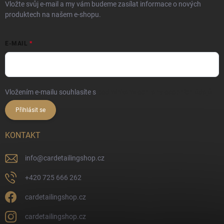
Vložte svůj e-mail a my vám budeme zasílat informace o nových
produktech na našem e-shopu.
E-MAIL
Vložením e-mailu souhlasíte s
podmínkami ochrany osobních údajů
Přihlásit se
KONTAKT
info
@
cardetailingshop.cz
+420 725 666 262
cardetailingshop.cz
cardetailingshop.cz