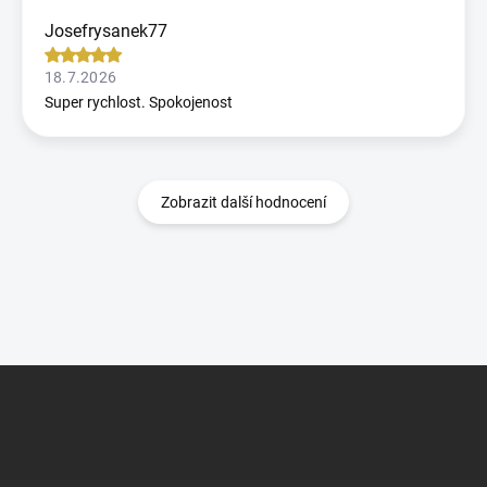
Josefrysanek77
18.7.2026
Super rychlost. Spokojenost
Zobrazit další hodnocení
Z
á
p
a
t