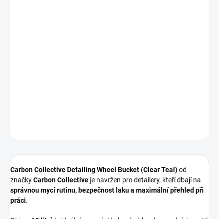
−
+
Přidat do košíku
Detailing Wheel Bucket Clear Teal
je
transparentní 13litrový
kbelík
určený pro
mytí kol, pneumatik a silně znečištěných částí
vozu
. Průhledné provedení umožňuje
okamžitou kontrolu čistoty
vody
a barevné rozlišení pomáhá bezpečně oddělit mytí kol od
karoserie.
DETAILNÍ INFORMACE
ZEPTAT SE
HLÍDAT
Carbon Collective Detailing Wheel Bucket (Clear Teal)
od
značky
Carbon Collective
je navržen pro detailery, kteří dbají na
správnou mycí rutinu, bezpečnost laku a maximální přehled při
práci
.