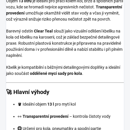
Objem
13 litrů
je ideální pro práci kolem kol, brzd a spodních partií
vozu, kde se hromadí nejvíce agresivních nečistot.
Transparentní
provedení
umožňuje okamžitě vidět stav vody a včas ji vyměnit,
což výrazně snižuje riziko přenosu nečistot zpět na povrch.
Barevný odstín
Clear Teal
slouží jako vizuální odlišení kbelíku na
kola od kbelíku na karoserii, což je základ bezpečné detailingové
praxe. Robustní plastová konstrukce je připravena na pravidelné
používání doma i v profesionální dílně a nabízí stabilitu i při plném
naplnění.
Kbelík je kompatibilní s běžnými detailingovými doplňky a ideální
jako součást
oddělené mycí sady pro kola
.
🚀 Hlavní výhody
🪣 Ideální objem
13 l
pro mytí kol
👀
Transparentní provedení
– kontrola čistoty vody
🛞 Určený pro kola, pneumatiky a spodní partie