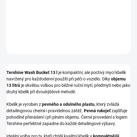
Praktický a odolný
detailingový kbelík Tershine s objemem 13
litrů
, ideální pro pohodlné
ruční mytí auta i dalších vozidel
.
DETAILNÍ INFORMACE
ZEPTAT SE
HLÍDAT
Tershine Wash Bucket 13 l
je kompaktní, ale poctivý mycí kbelík
navržený pro každodenní použití při péči o vozidlo. Díky
objemu
13 litrů
je skvělou volbou pro běžné ruční mytí, předmytí nebo jako
druhý kbelík při dvoukýblové metodě.
Kbelík je vyroben z
pevného a odolného plastu
, který zvládá
detailingovou chemii i pravidelnou zátěž.
Pevná rukojeť
zajišťuje
pohodlné přenášení i při plném objemu. Černé provedení s logem
Tershine perfektně zapadne do každé detailingové výbavy.
Ideální volba pro ty, kteří chtějí kvalitní kbelík v
kompaktnější