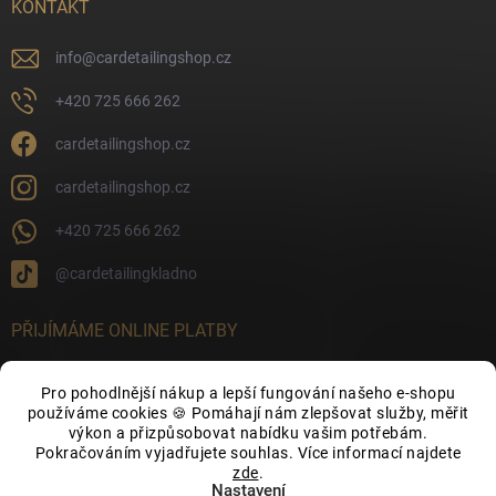
KONTAKT
info
@
cardetailingshop.cz
+420 725 666 262
cardetailingshop.cz
cardetailingshop.cz
+420 725 666 262
@cardetailingkladno
PŘIJÍMÁME ONLINE PLATBY
Pro pohodlnější nákup a lepší fungování našeho e-shopu
používáme cookies 🍪 Pomáhají nám zlepšovat služby, měřit
výkon a přizpůsobovat nabídku vašim potřebám.
FACEBOOK
Pokračováním vyjadřujete souhlas. Více informací najdete
zde
.
Nastavení