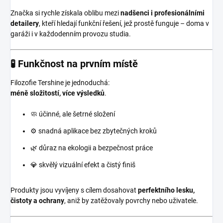
Značka si rychle získala oblibu mezi
nadšenci i profesionálními
detailery
, kteří hledají funkční řešení, jež prostě funguje – doma v
garáži i v každodenním provozu studia.
🧪 Funkčnost na prvním místě
Filozofie Tershine je jednoduchá:
méně složitostí, více výsledků
.
🧼 účinné, ale šetrné složení
⚙️ snadná aplikace bez zbytečných kroků
🌿 důraz na ekologii a bezpečnost práce
💎 skvělý vizuální efekt a čistý finiš
Produkty jsou vyvíjeny s cílem dosahovat
perfektního lesku,
čistoty a ochrany
, aniž by zatěžovaly povrchy nebo uživatele.