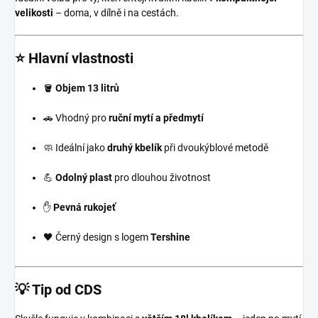
velikosti
– doma, v dílně i na cestách.
⭐ Hlavní vlastnosti
🪣
Objem 13 litrů
🚗 Vhodný pro
ruční mytí a předmytí
🧼 Ideální jako
druhý kbelík
při dvoukýblové metodě
💪
Odolný plast
pro dlouhou životnost
✋
Pevná rukojeť
🖤 Černý design s logem
Tershine
💡 Tip od CDS