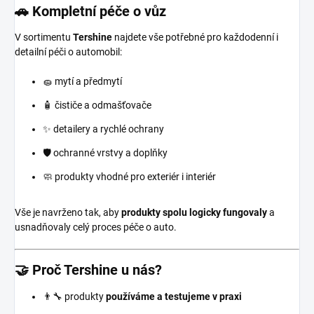
🚗 Kompletní péče o vůz
V sortimentu
Tershine
najdete vše potřebné pro každodenní i
detailní péči o automobil:
🧽 mytí a předmytí
🧴 čističe a odmašťovače
✨ detailery a rychlé ochrany
🛡️ ochranné vrstvy a doplňky
🧼 produkty vhodné pro exteriér i interiér
Vše je navrženo tak, aby
produkty spolu logicky fungovaly
a
usnadňovaly celý proces péče o auto.
🤝 Proč Tershine u nás?
👨‍🔧 produkty
používáme a testujeme v praxi