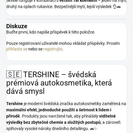
Skvěle funguje v kombinaci s
větším 18l kbelíkem
– jeden na mytí,
druhý na oplach rukavice. Bezpečnější mytí, lepší výsledek 👌🚗
Diskuze
Buďte první, kdo napíše příspěvek k této položce.
Pouze registrovaní uživatelé mohou vkládat příspěvky. Prosím
přihlaste se
nebo se
registrujte
.
🇸🇪 TERSHINE – švédská
prémiová autokosmetika, která
dává smysl
Tershine
je moderní švédská značka autokosmetiky zaměřená na
maximální efekt, jednoduché použití a šetrnost k lidem i
přírodě
. Produkty jsou navržené tak, aby přinášely
viditelné
výsledky bez zbytečné chemie a složitých postupů
, a zároveň
splňovaly vysoké nároky dnešního detailingu. 🚗✨