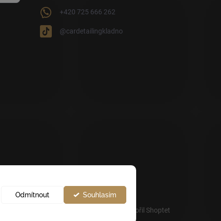
+420 725 666 262
@cardetailingkladno
Odmítnout
Souhlasím
Vytvořil Shoptet