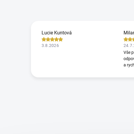
Lucie Kuntová
Mila
3.8.2026
24.7
Vše p
odpov
a ryc