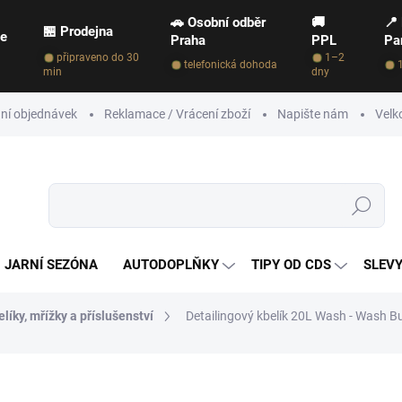
🚗 Osobní odběr
🚚
📍
🏪 Prodejna
ce
Praha
PPL
Pa
připraveno do 30
1–2
telefonická dohoda
min
dny
ní objednávek
Reklamace / Vrácení zboží
Napište nám
Velk
Hledat
JARNÍ SEZÓNA
AUTODOPLŇKY
TIPY OD CDS
SLEVY
líky, mřížky a příslušenství
Detailingový kbelík 20L Wash - Wash B
NAČKA:
FX PROTECT