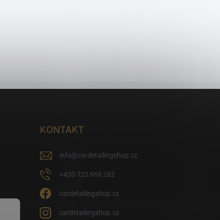
KONTAKT
info
@
cardetailingshop.cz
+420 725 666 262
cardetailingshop.cz
cardetailingshop.cz