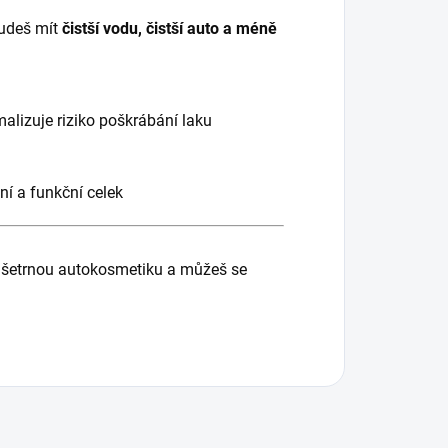
budeš mít
čistší vodu, čistší auto a méně
malizuje riziko poškrábání laku
lní a funkční celek
u, šetrnou autokosmetiku a můžeš se