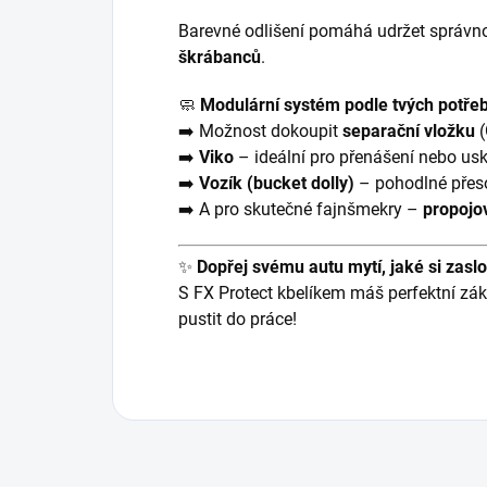
Barevné odlišení pomáhá udržet správno
škrábanců
.
🧼
Modulární systém podle tvých potřeb
➡️ Možnost dokoupit
separační vložku
(
➡️
Viko
– ideální pro přenášení nebo us
➡️
Vozík (bucket dolly)
– pohodlné přeso
➡️ A pro skutečné fajnšmekry –
propojo
✨
Dopřej svému autu mytí, jaké si zasl
S FX Protect kbelíkem máš perfektní zák
pustit do práce!