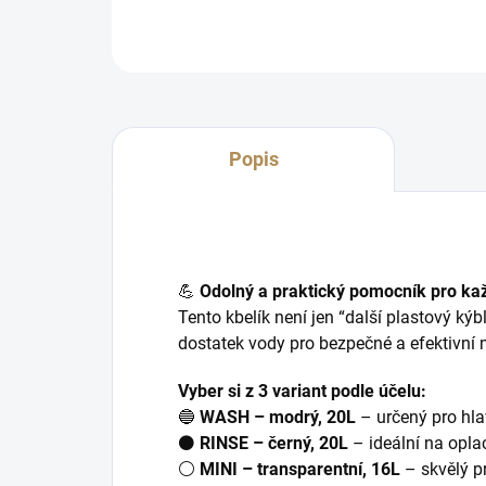
Popis
💪
Odolný a praktický pomocník pro ka
Tento kbelík není jen “další plastový kýb
dostatek vody pro bezpečné a efektivní 
Vyber si z 3 variant podle účelu:
🔵
WASH – modrý, 20L
– určený pro hla
⚫
RINSE – černý, 20L
– ideální na opl
⚪
MINI – transparentní, 16L
– skvělý pr