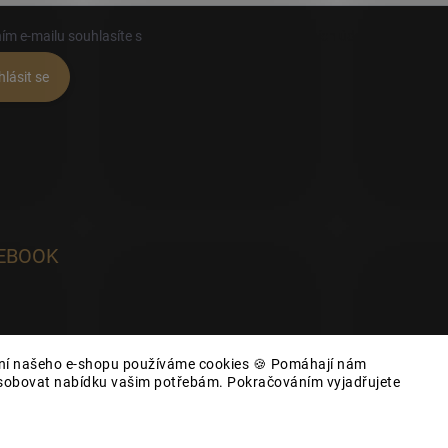
ím e-mailu souhlasíte s
podmínkami ochrany osobních údajů
hlásit se
EBOOK
ání našeho e-shopu používáme cookies 🍪 Pomáhají nám
působovat nabídku vašim potřebám. Pokračováním vyjadřujete
yhrazena.
Upravit nastavení cookies