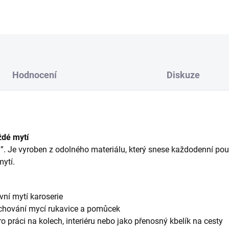
Hodnocení
Diskuze
ždé mytí
l”. Je vyroben z odolného materiálu, který snese každodenní použi
mytí.
vní mytí karoserie
achování mycí rukavice a pomůcek
o práci na kolech, interiéru nebo jako přenosný kbelík na cesty