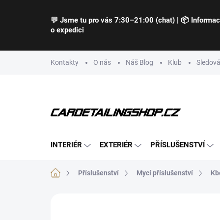
Přejít
na
💬 Jsme tu pro vás 7:30–21:00 (chat) | 📦 Informa
obsah
o expedici
Kontakty
O nás
Náš Blog
Klub
Sledová
INTERIÉR
EXTERIÉR
PŘÍSLUŠENSTVÍ
Domů
Příslušenství
Mycí příslušenství
Kbe
Neohodnoceno
Podrobnosti hodnocení
Z