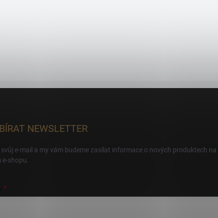
BÍRAT NEWSLETTER
 svůj e-mail a my vám budeme zasílat informace o nových produktech na
 e-shopu.
L