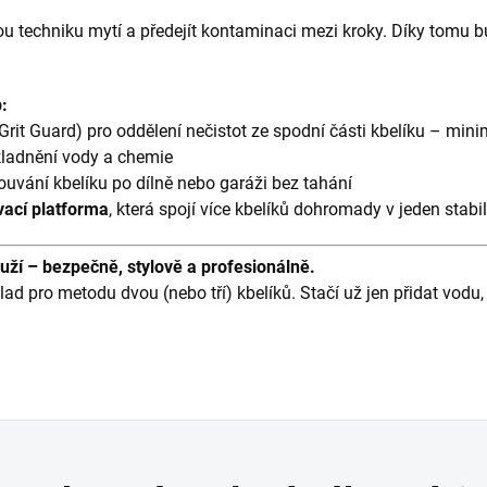
u techniku mytí a předejít kontaminaci mezi kroky. Díky tomu 
:
Grit Guard) pro oddělení nečistot ze spodní části kbelíku – mini
kladnění vody a chemie
uvání kbelíku po dílně nebo garáži bez tahání
vací platforma
, která spojí více kbelíků dohromady v jeden stabi
ouží – bezpečně, stylově a profesionálně.
lad pro metodu dvou (nebo tří) kbelíků. Stačí už jen přidat vod