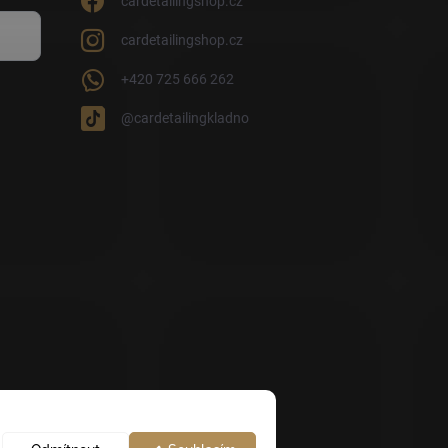
cardetailingshop.cz
cardetailingshop.cz
+420 725 666 262
@cardetailingkladno