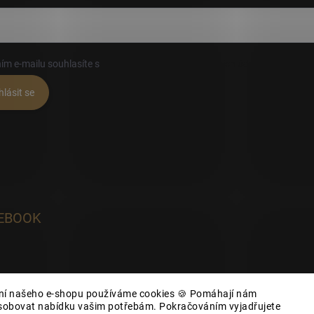
ím e-mailu souhlasíte s
podmínkami ochrany osobních údajů
hlásit se
EBOOK
ání našeho e-shopu používáme cookies 🍪 Pomáhají nám
působovat nabídku vašim potřebám. Pokračováním vyjadřujete