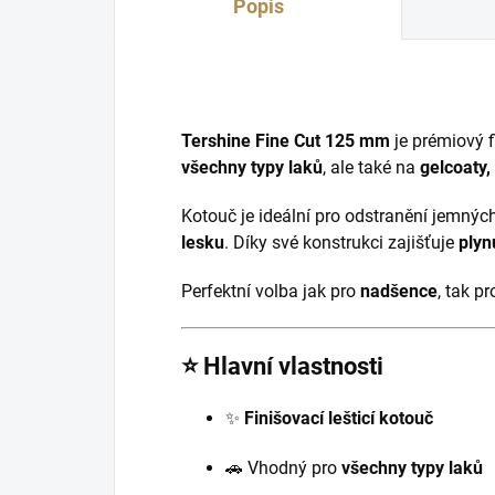
Popis
Tershine Fine Cut 125 mm
je prémiový f
všechny typy laků
, ale také na
gelcoaty, 
Kotouč je ideální pro odstranění jemný
lesku
. Díky své konstrukci zajišťuje
plyn
Perfektní volba jak pro
nadšence
, tak p
⭐ Hlavní vlastnosti
✨
Finišovací lešticí kotouč
🚗 Vhodný pro
všechny typy laků