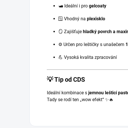
🛥️ Ideální i pro
gelcoaty
🪟 Vhodný na
plexisklo
🪞 Zajišťuje
hladký povrch a maxi
⚙️ Určen pro leštičky s unašečem
1
💪 Vysoká kvalita zpracování
💡 Tip od CDS
Ideální kombinace s
jemnou lešticí past
Tady se rodí ten „wow efekt“ ✨🔥