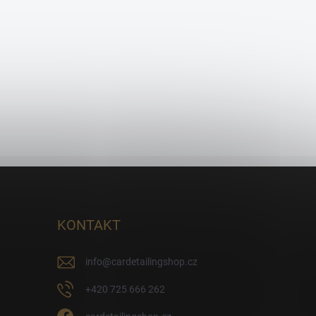
KONTAKT
info
@
cardetailingshop.cz
+420 725 666 262