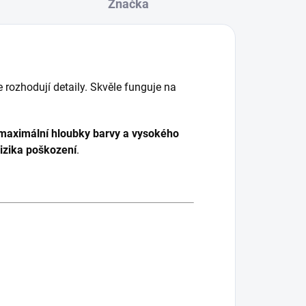
Značka
e rozhodují detaily. Skvěle funguje na
maximální hloubky barvy a vysokého
rizika poškození
.