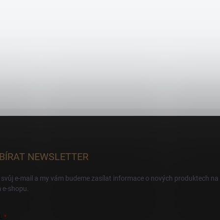
BÍRAT NEWSLETTER
 svůj e-mail a my vám budeme zasílat informace o nových produktech na
 e-shopu.
L