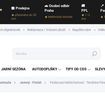
🚗 Osobní odběr
🚚
📍
🏪 Prodejna
ce
Praha
PPL
Pa
připraveno do 30
1–2
telefonická dohoda
min
dny
ní objednávek
Reklamace / Vrácení zboží
Napište nám
Velk
Hledat
JARNÍ SEZÓNA
AUTODOPLŇKY
TIPY OD CDS
SLEVY
 kotouče
Jemný - Finish
Finišovací leštící kotouč - Tershine F
NAČKA:
TERSHINE
219 Kč