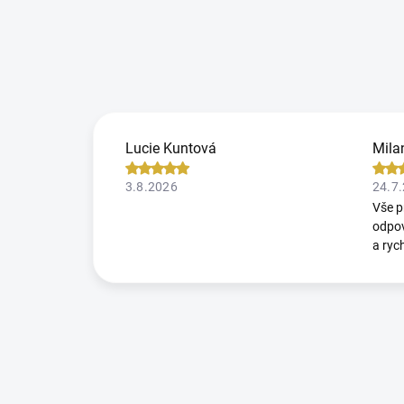
Lucie Kuntová
Mila
3.8.2026
24.7
Vše p
odpov
a ryc