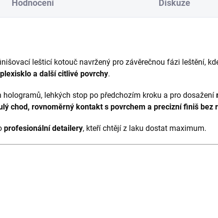
Hodnocení
Diskuze
inišovací lešticí kotouč navržený pro závěrečnou fázi leštění, kd
plexisklo a další citlivé povrchy
.
ch hologramů, lehkých stop po předchozím kroku a pro dosažení
ulý chod, rovnoměrný kontakt s povrchem a precizní finiš bez 
ro
profesionální detailery
, kteří chtějí z laku dostat maximum.