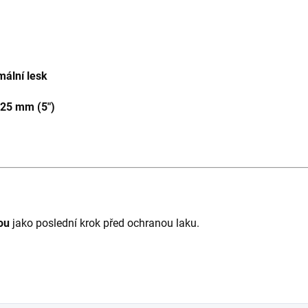
mální lesk
25 mm (5")
ou
jako poslední krok před ochranou laku.