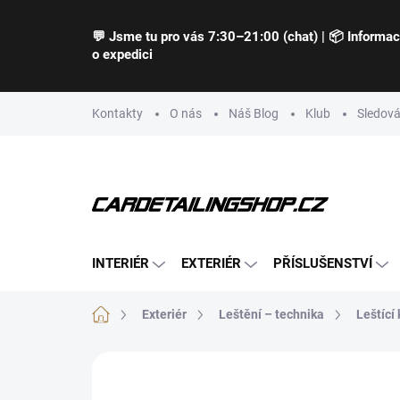
Přejít
na
💬 Jsme tu pro vás 7:30–21:00 (chat) | 📦 Informa
obsah
o expedici
Kontakty
O nás
Náš Blog
Klub
Sledová
INTERIÉR
EXTERIÉR
PŘÍSLUŠENSTVÍ
Domů
Exteriér
Leštění – technika
Leštící
Neohodnoceno
Podrobnosti hodnocení
Z