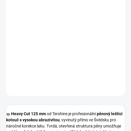
cena:
MOŽNOSTI
DORUČENÍ
−
+
Přidat do košíku
🔥
Brusný leštící kotouč s maximálním řezem
určený pro
odstranění hlubokých škrábanců, silné oxidace a výrazných
defektů laku
. Ideální jako
první krok korekce laku
, kompatibilní s
rotačními i orbitálními (DA) leštičkami
🚗✨
DETAILNÍ INFORMACE
ZEPTAT SE
HLÍDAT
🧽
Heavy Cut 125 mm
od
Tershine
je profesionální
pěnový leštící
kotouč s vysokou abrazivitou
, vyvinutý přímo ve Švédsku pro
náročné korekce laku. Tvrdá, otevřená struktura pěny umožňuje