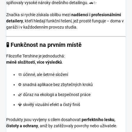
splňovaly vysoké nároky dnešního detailingu. 🚗✨
Značka si rychle získala oblibu mezi
nadšenci i profesionálními
detailery
, kteří hledají funkční řešení, jež prostě funguje – doma v
garáži i v každodenním provozu studia.
🧪 Funkčnost na prvním místě
Filozofie Tershine je jednoduchá:
méně složitostí, více výsledků
.
🧼 účinné, ale šetrné složení
⚙️ snadná aplikace bez zbytečných kroků
🌿 důraz na ekologii a bezpečnost práce
💎 skvělý vizuální efekt a čistý finiš
Produkty jsou vyvíjeny s cílem dosahovat
perfektního lesku,
čistoty a ochrany
, aniž by zatěžovaly povrchy nebo uživatele.