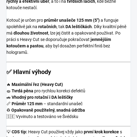
rychlý a efektivní úběr
, a to i na
tvrdších lacích
, kde běžné
kotouče nestačí.
Kotouč je určen pro
průměr unašeče 125 mm (5")
a funguje
spolehlivě jak na
rotačních
, tak
DA leštičkách
. Díky kvalitní pěně
má
dlouhou životnost
, lze jej čistit a opakovaně používat. Po
práci s Heavy Cut se doporučuje pokračovat
jemnějším
kotoučem a pastou
, aby byl dosažen perfektní finiš bez
hologramů.
✅ Hlavní výhody
🔥
Maximální řez (Heavy Cut)
🧽
Tvrdá pěna
pro rychlou korekci defektů
🚗
Vhodný pro rotační i DA leštičky
📏
Průměr 125 mm
– standardní unašeč
♻️
Opakovaně použitelný, snadná údržba
🇸🇪 Vyvinuto a testováno ve Švédsku
💡
CDS tip:
Heavy Cut používej vždy jako
první krok korekce
s