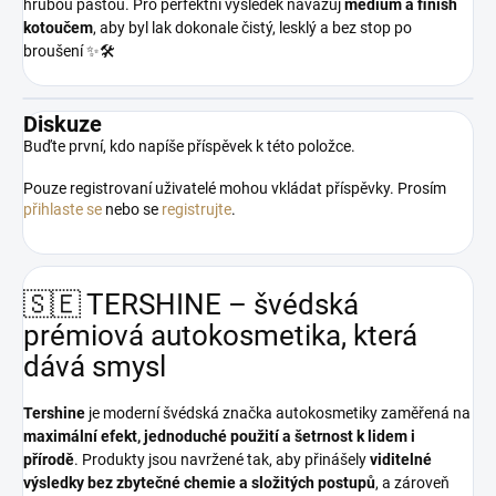
hrubou pastou. Pro perfektní výsledek navazuj
medium a finish
kotoučem
, aby byl lak dokonale čistý, lesklý a bez stop po
broušení ✨🛠️
Diskuze
Buďte první, kdo napíše příspěvek k této položce.
Pouze registrovaní uživatelé mohou vkládat příspěvky. Prosím
přihlaste se
nebo se
registrujte
.
🇸🇪 TERSHINE – švédská
prémiová autokosmetika, která
dává smysl
Tershine
je moderní švédská značka autokosmetiky zaměřená na
maximální efekt, jednoduché použití a šetrnost k lidem i
přírodě
. Produkty jsou navržené tak, aby přinášely
viditelné
výsledky bez zbytečné chemie a složitých postupů
, a zároveň