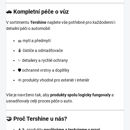
🚗 Kompletní péče o vůz
V sortimentu
Tershine
najdete vše potřebné pro každodenní i
detailní péči o automobil:
🧽 mytí a předmytí
🧴 čističe a odmašťovače
✨ detailery a rychlé ochrany
🛡️ ochranné vrstvy a doplňky
🧼 produkty vhodné pro exteriér i interiér
Vše je navrženo tak, aby
produkty spolu logicky fungovaly
a
usnadňovaly celý proces péče o auto.
🤝 Proč Tershine u nás?
👨‍🔧 produkty
používáme a testujeme v praxi