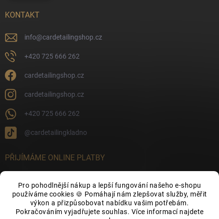
KONTAKT
info
@
cardetailingshop.cz
+420 725 666 262
cardetailingshop.cz
cardetailingshop.cz
+420 725 666 262
@cardetailingkladno
PŘIJÍMÁME ONLINE PLATBY
Pro pohodlnější nákup a lepší fungování našeho e-shopu
používáme cookies 🍪 Pomáhají nám zlepšovat služby, měřit
výkon a přizpůsobovat nabídku vašim potřebám.
FACEBOOK
Pokračováním vyjadřujete souhlas. Více informací najdete