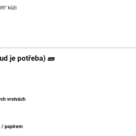
řít“ kůži
ud je potřeba) 🧱
ých vrstvách
 / papírem