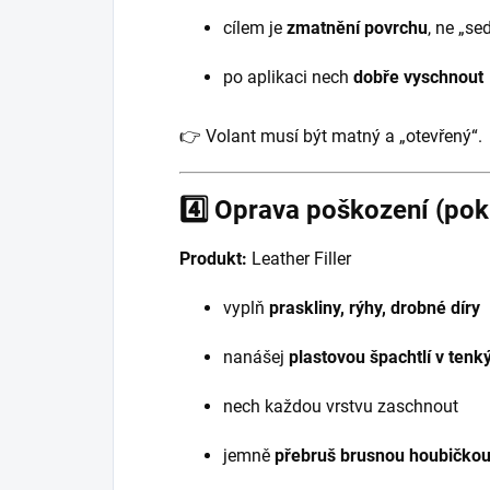
cílem je
zmatnění povrchu
, ne „sed
po aplikaci nech
dobře vyschnout
👉 Volant musí být matný a „otevřený“.
4️⃣ Oprava poškození (pok
Produkt:
Leather Filler
vyplň
praskliny, rýhy, drobné díry
nanášej
plastovou špachtlí v tenk
nech každou vrstvu zaschnout
jemně
přebruš brusnou houbičkou