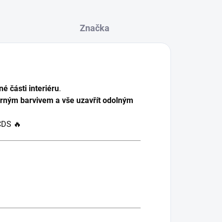
Značka
 části interiéru
.
černým barvivem a vše uzavřít odolným
CDS 🔥