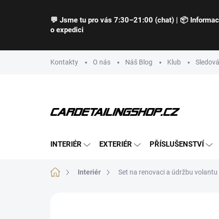
Přejít
na
💬 Jsme tu pro vás 7:30–21:00 (chat) | 📦 Informa
obsah
o expedici
Kontakty
O nás
Náš Blog
Klub
Sledová
INTERIÉR
EXTERIÉR
PŘÍSLUŠENSTVÍ
Domů
Interiér
Set na renovaci a údržbu volantu 
1 hodnocení
Podrobnosti hodnocení
ZNA
TIP
BESTSELLER
PRO ZAČÁTEČNÍKY