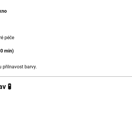
kno
ré péče
10 min)
 přilnavost barvy.
v 🧪