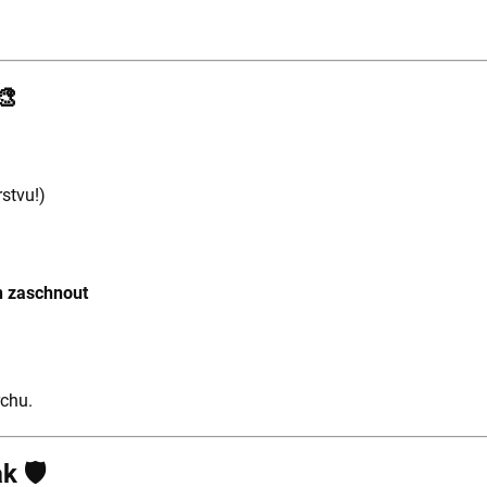
🎨
rstvu!)
 zaschnout
rchu.
k 🛡️