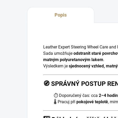
Popis
Leather Expert Steering Wheel Care and 
Sada umožňuje
odstranit staré povrcho
matným polyuretanovým lakem
.
Výsledkem je
sjednocený vzhled, matný 
🧭
SPRÁVNÝ POSTUP RE
⏱️ Doporučený čas: cca
2–4 hodin
🌡️ Pracuj při
pokojové teplotě
, mim