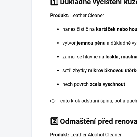
1️⃣ Důkladné vyčištění kůž
Produkt:
Leather Cleaner
nanes čistič na
kartáček nebo ho
vytvoř
jemnou pěnu
a důkladně vyč
zaměř se hlavně na
lesklá, mastn
setři zbytky
mikrovláknovou utěrk
nech povrch
zcela vyschnout
👉 Tento krok odstraní špínu, pot a pach
2️⃣ Odmaštění před renova
Produkt:
Leather Alcohol Cleaner