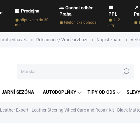
🚗 Osobní odběr
🚚
📍
🏪 Prodejna
ce
Praha
PPL
Pa
připraveno do 30
1–2
telefonická dohoda
min
dny
ní objednávek
Reklamace / Vrácení zboží
Napište nám
Velk
Hledat
JARNÍ SEZÓNA
AUTODOPLŇKY
TIPY OD CDS
SLEVY
Leather Expert - Leather Steering Wheel Care and Repair Kit - Black Matt
ČKA:
LEATHER EXPERT