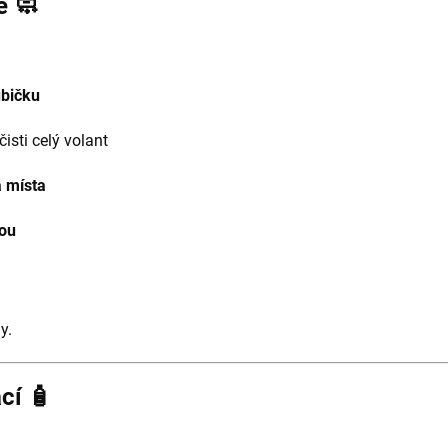
e 🧼
ubičku
isti celý volant
á místa
ou
y.
cí 🧴