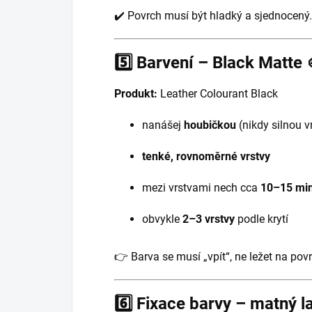
✔️ Povrch musí být hladký a sjednocený.
5️⃣ Barvení – Black Matte 
Produkt:
Leather Colourant Black
nanášej
houbičkou
(nikdy silnou v
tenké, rovnoměrné vrstvy
mezi vrstvami nech cca
10–15 min
obvykle
2–3 vrstvy
podle krytí
👉 Barva se musí „vpít“, ne ležet na pov
6️⃣ Fixace barvy – matný la