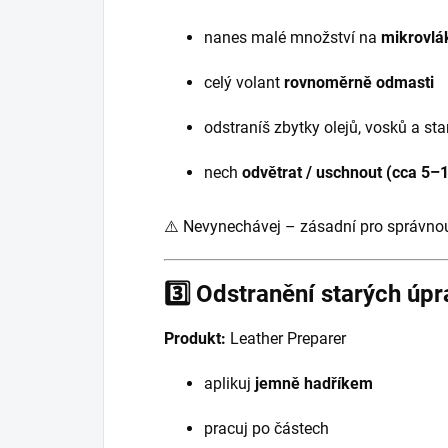
nanes malé množství na
mikrovlá
celý volant
rovnoměrně odmasti
odstraníš zbytky olejů, vosků a sta
nech
odvětrat / uschnout (cca 5–
⚠️ Nevynechávej – zásadní pro správnou
3️⃣ Odstranění starých úpra
Produkt:
Leather Preparer
aplikuj
jemně hadříkem
pracuj po částech