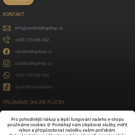
KONTAKT
info
@
cardetailingshop.cz
+420 725 666 262
cardetailingshop.cz
cardetailingshop.cz
+420 725 666 262
@cardetailingkladno
PŘIJÍMÁME ONLINE PLATBY
Pro pohodlnější nákup a lepší fungování našeho e-shopu
používáme cookies 🍪 Pomáhají nám zlepšovat služby, měřit
výkon a přizpůsobovat nabídku vašim potřebám.