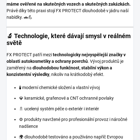
máme ověřené na skutečných vozech a skutečných zakázkách.
Právě díky této praxi stojí FX PROTECT dlouhodobě v jádru naší
nabídky. 🚗💪
🔬 Technologie, které dávají smysl v reálném
světě
FX PROTECT patří mezi
technologicky nejvyspělejší značky v
oblasti autokosmetiky a ochrany povrchů
. Vývoj produktů je
zaměřený na
dlouhodobou funkčnost, stabilní výkon a
konzistentní výsledky
, nikoliv na krátkodobý efekt.
🧪 moderní chemické složení a vlastní vývoj
💎 keramické, grafenové a CNT ochranné povlaky
🚿 ucelený systém péče o exteriér i interiér
⚙️ produkty navržené pro profesionální provoz i náročné
nadšence
🌍 dlouhodobě testováno a používáno napříč Evropou