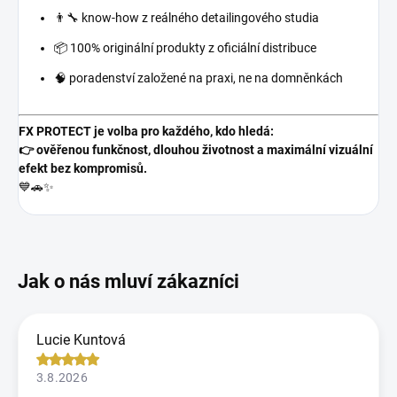
👨‍🔧 know-how z reálného detailingového studia
📦 100% originální produkty z oficiální distribuce
🧠 poradenství založené na praxi, ne na domněnkách
FX PROTECT je volba pro každého, kdo hledá:
👉 ověřenou funkčnost, dlouhou životnost a maximální vizuální
efekt bez kompromisů.
💙🚗✨
Lucie Kuntová
3.8.2026