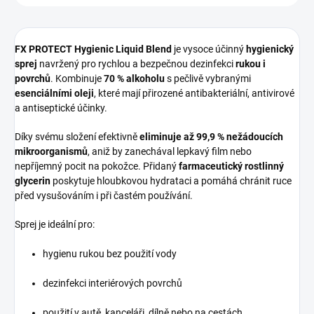
FX PROTECT Hygienic Liquid Blend
je vysoce účinný
hygienický
sprej
navržený pro rychlou a bezpečnou dezinfekci
rukou i
povrchů
. Kombinuje
70 % alkoholu
s pečlivě vybranými
esenciálními oleji
, které mají přirozené antibakteriální, antivirové
a antiseptické účinky.
Díky svému složení efektivně
eliminuje až 99,9 % nežádoucích
mikroorganismů
, aniž by zanechával lepkavý film nebo
nepříjemný pocit na pokožce. Přidaný
farmaceutický rostlinný
glycerin
poskytuje hloubkovou hydrataci a pomáhá chránit ruce
před vysušováním i při častém používání.
Sprej je ideální pro:
hygienu rukou bez použití vody
dezinfekci interiérových povrchů
použití v autě, kanceláři, dílně nebo na cestách