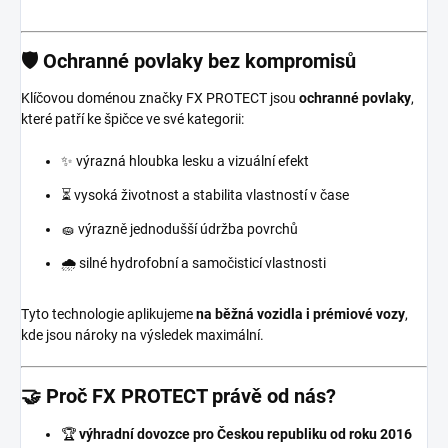
🛡️ Ochranné povlaky bez kompromisů
Klíčovou doménou značky FX PROTECT jsou
ochranné povlaky
,
které patří ke špičce ve své kategorii:
✨ výrazná hloubka lesku a vizuální efekt
⏳ vysoká životnost a stabilita vlastností v čase
🧽 výrazně jednodušší údržba povrchů
🌧️ silné hydrofobní a samočisticí vlastnosti
Tyto technologie aplikujeme
na běžná vozidla i prémiové vozy
,
kde jsou nároky na výsledek maximální.
🤝 Proč FX PROTECT právě od nás?
🏆
výhradní dovozce pro Českou republiku od roku 2016