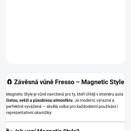
Moderní, stylová a výrazná unisex závěsná vůně.
Magnetic Style kombinuje 🍋 citrusy, 🌿 aromatické tóny a 🪵
elegantní dřevitý základ. Vůně, která okamžitě přitáhne
pozornost.
DETAILNÍ INFORMACE
ZEPTAT SE
HLÍDAT
🧲 Závěsná vůně Fresso – Magnetic Style
Magnetic Style je vůně navržená pro ty, kteří chtějí v interiéru auta
čistou, svěží a působivou atmosféru
. Je moderní, výrazná a
perfektně vyvážená — skvělá volba pro každodenní používání i
reprezentativní okamžiky.