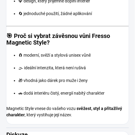
💎 design, který příjemně doplní interiér
🔄 jednoduché použití, žádné aplikování
🎯 Proč si vybrat závěsnou vůni Fresso
Magnetic Style?
🧲 moderní, svěží a stylová unisex vůně
🌫️ ideální intenzita, která není rušivá
🎁 vhodná jako dárek pro muže i ženy
🚗 dodá interiéru čistý, energií nabitý charakter
Magnetic Style vnese do vašeho vozu
svěžest, styl a přitažlivý
charakter
, který vystihuje její název.
Diskuze