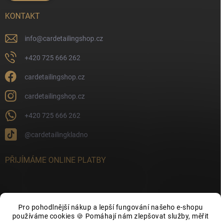
KONTAKT
info
@
cardetailingshop.cz
+420 725 666 262
cardetailingshop.cz
cardetailingshop.cz
+420 725 666 262
@cardetailingkladno
PŘIJÍMÁME ONLINE PLATBY
Pro pohodlnější nákup a lepší fungování našeho e-shopu
FACEBOOK
používáme cookies 🍪 Pomáhají nám zlepšovat služby, měřit