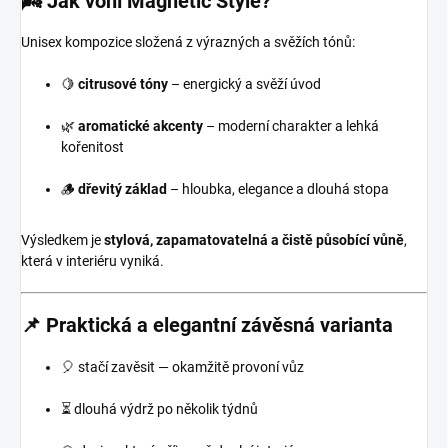
🌬️ Jak voní Magnetic Style?
Unisex kompozice složená z výrazných a svěžích tónů:
🍋
citrusové tóny
– energický a svěží úvod
🌿
aromatické akcenty
– moderní charakter a lehká
kořenitost
🪵
dřevitý základ
– hloubka, elegance a dlouhá stopa
Výsledkem je
stylová, zapamatovatelná a čistě působící vůně
,
která v interiéru vyniká.
📌 Praktická a elegantní závěsná varianta
🎈 stačí zavěsit — okamžitě provoní vůz
⏳ dlouhá výdrž po několik týdnů