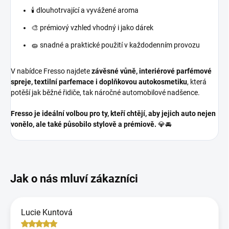
🕯️ dlouhotrvající a vyvážené aroma
🎨 prémiový vzhled vhodný i jako dárek
🧽 snadné a praktické použití v každodenním provozu
V nabídce Fresso najdete
závěsné vůně, interiérové parfémové
spreje, textilní parfemace i doplňkovou autokosmetiku
, která
potěší jak běžné řidiče, tak náročné automobilové nadšence.
Fresso je ideální volbou pro ty, kteří chtějí, aby jejich auto nejen
vonělo, ale také působilo stylově a prémiově.
💎🚘
Lucie Kuntová