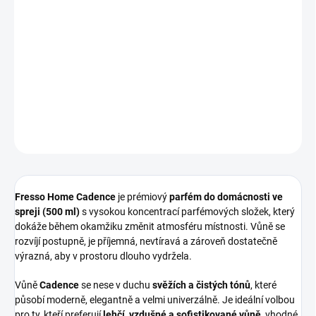
Fresso Home Cadence je elegantní
interiérový parfém ve spreji
s
moderní, svěží a vyváženou vůní. Stačí
2–3 vstřiky
pro okamžité
provonění prostoru a dlouhotrvající pocit čistoty a svěžesti. Ideální
pro domácnost, kancelář i reprezentativní interiéry. 🌿✨
DETAILNÍ INFORMACE
ZEPTAT SE
HLÍDAT
Fresso Home Cadence
je prémiový
parfém do domácnosti ve
spreji (500 ml)
s vysokou koncentrací parfémových složek, který
dokáže během okamžiku změnit atmosféru místnosti. Vůně se
rozvíjí postupně, je příjemná, nevtíravá a zároveň dostatečně
výrazná, aby v prostoru dlouho vydržela.
Vůně
Cadence
se nese v duchu
svěžích a čistých tónů
, které
působí moderně, elegantně a velmi univerzálně. Je ideální volbou
pro ty, kteří preferují
lehčí, vzdušné a sofistikované vůně
, vhodné