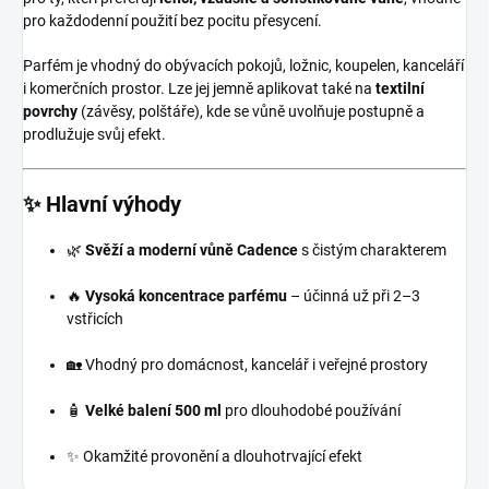
pro každodenní použití bez pocitu přesycení.
Parfém je vhodný do obývacích pokojů, ložnic, koupelen, kanceláří
i komerčních prostor. Lze jej jemně aplikovat také na
textilní
povrchy
(závěsy, polštáře), kde se vůně uvolňuje postupně a
prodlužuje svůj efekt.
✨ Hlavní výhody
🌿
Svěží a moderní vůně Cadence
s čistým charakterem
🔥
Vysoká koncentrace parfému
– účinná už při 2–3
vstřicích
🏡 Vhodný pro domácnost, kancelář i veřejné prostory
🧴
Velké balení 500 ml
pro dlouhodobé používání
✨ Okamžité provonění a dlouhotrvající efekt