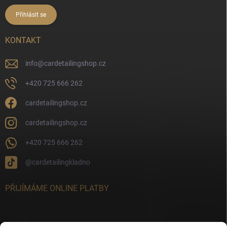
Přihlásit se
KONTAKT
info
@
cardetailingshop.cz
+420 725 666 262
cardetailingshop.cz
cardetailingshop.cz
+420 725 666 262
@cardetailingkladno
PŘIJÍMÁME ONLINE PLATBY