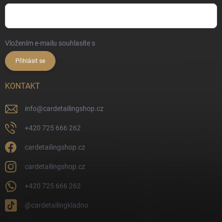
Vložením e-mailu souhlasíte s
podmínkami ochrany osobních údajů
Přihlásit se
KONTAKT
info
@
cardetailingshop.cz
+420 725 666 262
cardetailingshop.cz
cardetailingshop.cz
+420 725 666 262
@cardetailingkladno