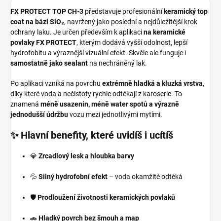
FX PROTECT TOP CH-3
představuje profesionální
keramický top
coat na bázi SiO₂
, navržený jako poslední a nejdůležitější krok
ochrany laku. Je určen především k aplikaci
na keramické
povlaky FX PROTECT
, kterým dodává vyšší odolnost, lepší
hydrofobitu a výraznější vizuální efekt. Skvěle ale funguje i
samostatně jako sealant
na nechráněný lak.
Po aplikaci vzniká na povrchu
extrémně hladká a kluzká vrstva
,
díky které voda a nečistoty rychle odtékají z karoserie. To
znamená
méně usazenin, méně water spotů a výrazně
jednodušší údržbu
vozu mezi jednotlivými mytími.
✨ Hlavní benefity, které uvidíš i ucítíš
💎
Zrcadlový lesk a hloubka barvy
💦
Silný hydrofobní efekt
– voda okamžitě odtéká
🛡️
Prodloužení životnosti keramických povlaků
🚗
Hladký povrch bez šmouh a map