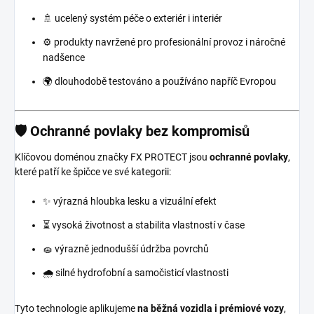
🚿 ucelený systém péče o exteriér i interiér
⚙️ produkty navržené pro profesionální provoz i náročné
nadšence
🌍 dlouhodobě testováno a používáno napříč Evropou
🛡️ Ochranné povlaky bez kompromisů
Klíčovou doménou značky FX PROTECT jsou
ochranné povlaky
,
které patří ke špičce ve své kategorii:
✨ výrazná hloubka lesku a vizuální efekt
⏳ vysoká životnost a stabilita vlastností v čase
🧽 výrazně jednodušší údržba povrchů
🌧️ silné hydrofobní a samočisticí vlastnosti
Tyto technologie aplikujeme
na běžná vozidla i prémiové vozy
,