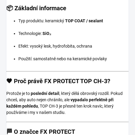
📦 Základní informace
Typ produktu: keramický
TOP COAT / sealant
Technologie:
SiO₂
Efekt: vysoký lesk, hydrofobita, ochrana
Použití: samostatně nebo na keramické povlaky
🖤 Proč právě FX PROTECT TOP CH-3?
Protože je to
poslední detail
, který dělá obrovský rozdíl. Pokud
chceš, aby auto nejen chránilo, ale
vypadalo perfektně při
každém pohledu
, TOP CH-3 je přesně ten krok navíc, který
používáme i my v našem studiu.
🏁 O značce
FX PROTECT