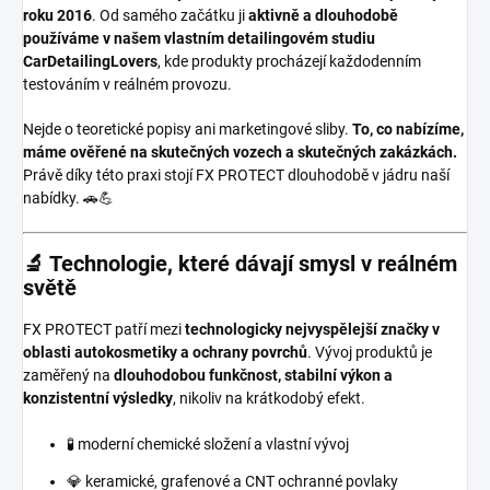
roku 2016
. Od samého začátku ji
aktivně a dlouhodobě
používáme v našem vlastním detailingovém studiu
CarDetailingLovers
, kde produkty procházejí každodenním
testováním v reálném provozu.
Nejde o teoretické popisy ani marketingové sliby.
To, co nabízíme,
máme ověřené na skutečných vozech a skutečných zakázkách.
Právě díky této praxi stojí FX PROTECT dlouhodobě v jádru naší
nabídky. 🚗💪
🔬 Technologie, které dávají smysl v reálném
světě
FX PROTECT patří mezi
technologicky nejvyspělejší značky v
oblasti autokosmetiky a ochrany povrchů
. Vývoj produktů je
zaměřený na
dlouhodobou funkčnost, stabilní výkon a
konzistentní výsledky
, nikoliv na krátkodobý efekt.
🧪 moderní chemické složení a vlastní vývoj
💎 keramické, grafenové a CNT ochranné povlaky