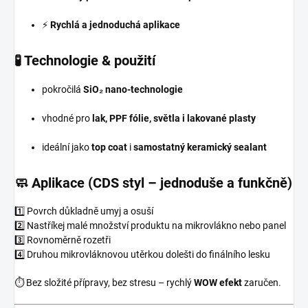
⚡
Rychlá a jednoduchá aplikace
🧪 Technologie & použití
pokročilá
SiO₂ nano-technologie
vhodné pro
lak, PPF fólie, světla i lakované plasty
ideální jako
top coat
i
samostatný keramický sealant
🧼 Aplikace (CDS styl – jednoduše a funkčně)
1️⃣ Povrch důkladně umyj a osuší
2️⃣ Nastříkej malé množství produktu na mikrovlákno nebo panel
3️⃣ Rovnoměrně rozetři
4️⃣ Druhou mikrovláknovou utěrkou dolešti do finálního lesku
⏱️ Bez složité přípravy, bez stresu – rychlý
WOW efekt
zaručen.