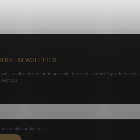
BÍRAT NEWSLETTER
 svůj e-mail a my vám budeme zasílat informace o nových produktech na
 e-shopu.
L
ím e-mailu souhlasíte s
podmínkami ochrany osobních údajů