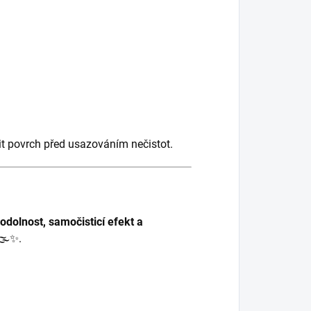
t povrch před usazováním nečistot.
odolnost, samočisticí efekt a
🌫️✨.