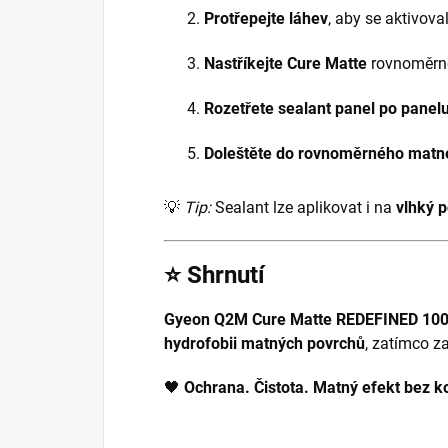
Protřepejte láhev
, aby se aktivova
Nastříkejte Cure Matte
rovnoměrně
Rozetřete sealant panel po panel
Doleštěte do rovnoměrného matné
💡
Tip:
Sealant lze aplikovat i na
vlhký 
⭐
Shrnutí
Gyeon Q2M Cure Matte REDEFINED 100
hydrofobii matných povrchů
, zatímco z
🖤
Ochrana. Čistota. Matný efekt bez 