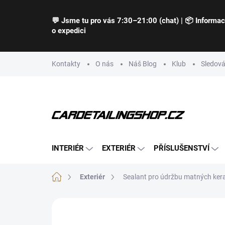
Přejít
na
💬 Jsme tu pro vás 7:30–21:00 (chat) | 📦 Informa
obsah
o expedici
Kontakty
O nás
Náš Blog
Klub
Sledová
INTERIÉR
EXTERIÉR
PŘÍSLUŠENSTVÍ
Domů
Exteriér
Sealant pro údržbu matných ke
Neohodnoceno
Podrobnosti hodnocení
Z
NOVINKA