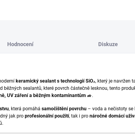
Hodnocení
Diskuze
moderní
keramický sealant s technologií SiO₂
, který je navržen 
 od běžných sealantů, které povrch částečně lesknou, tento produ
píně, UV záření a běžným kontaminantům
🚙.
stvu
, která pomáhá
samočištění povrchu
– voda a nečistoty se 
odný jak pro
profesionální použití
, tak i pro
náročné domácí uživ
ů.