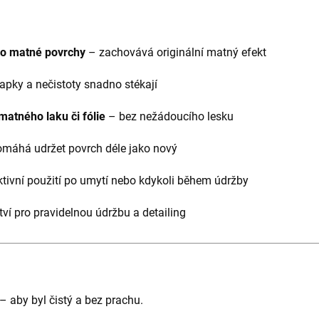
ro matné povrchy
– zachovává originální matný efekt
apky a nečistoty snadno stékají
matného laku či fólie
– bez nežádoucího lesku
máhá udržet povrch déle jako nový
ktivní použití po umytí nebo kdykoli během údržby
ví pro pravidelnou údržbu a detailing
– aby byl čistý a bez prachu.