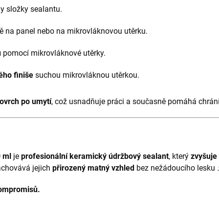
ly složky sealantu.
 na panel nebo na mikrovláknovou utěrku.
u
pomocí mikrovláknové utěrky.
ho finiše
suchou mikrovláknou utěrkou.
povrch po umytí
, což usnadňuje práci a současně pomáhá chráni
 ml
je
profesionální keramický údržbový sealant
, který
zvyšuje 
achovává jejich
přirozený matný vzhled
bez nežádoucího lesku 
kompromisů.