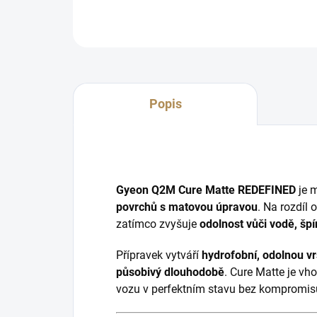
Popis
Gyeon Q2M Cure Matte REDEFINED
je 
povrchů s matovou úpravou
. Na rozdíl
zatímco zvyšuje
odolnost vůči vodě, š
Přípravek vytváří
hydrofobní, odolnou vr
působivý dlouhodobě
. Cure Matte je vh
vozu v perfektním stavu bez kompromis