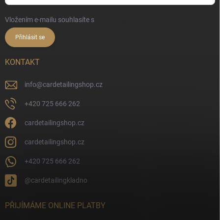
Vložením e-mailu souhlasíte s
podmínkami ochrany osobních údajů
Přihlásit se
KONTAKT
info
@
cardetailingshop.cz
+420 725 666 262
cardetailingshop.cz
cardetailingshop.cz
+420 725 666 262
@cardetailingkladno
PŘIJÍMÁME ONLINE PLATBY