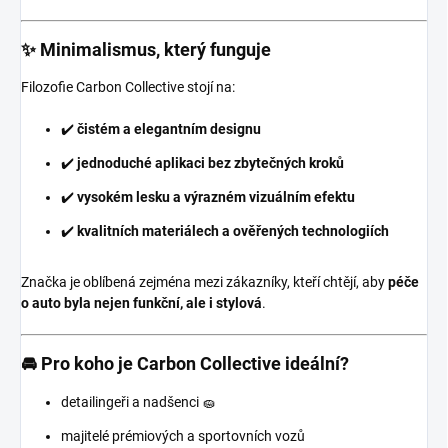
✨ Minimalismus, který funguje
Filozofie Carbon Collective stojí na:
✔️
čistém a elegantním designu
✔️
jednoduché aplikaci bez zbytečných kroků
✔️
vysokém lesku a výrazném vizuálním efektu
✔️
kvalitních materiálech a ověřených technologiích
Značka je oblíbená zejména mezi zákazníky, kteří chtějí, aby
péče
o auto byla nejen funkční, ale i stylová
.
🚘 Pro koho je Carbon Collective ideální?
detailingeři a nadšenci 🧽
majitelé prémiových a sportovních vozů