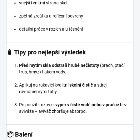
vnější i vnitřní strana skel
zpětná zrcátka a reflexní povrchy
detailní práce v rozích a u těsnění
🧴 Tipy pro nejlepší výsledek
Před mytím skla odstraň hrubé nečistoty
(prach, ptačí
trus, hmyz) tlakem vody.
Aplikuj na rukavici kvalitní
skelní čistič
a stírej
rovnoměrnými tahy.
Po použití rukavici
vyper v čisté vodě nebo v pračce
bez
aviváže – aviváž zhoršuje absorpci.
📦 Balení