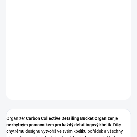
Měrná
IHNED K ODESLÁNÍ
(3 KS)
cena:
MOŽNOSTI
DORUČENÍ
−
+
Přidat do košíku
Organizér Carbon Collective Detailing Bucket Organizer
🚗🪣
Praktický bucket organizer pro uložení detailingových přípravků a
nářadí – lahve, pěny, utěrky i štětce přehledně a po ruce!
DETAILNÍ INFORMACE
ZEPTAT SE
HLÍDAT
Organizér
Carbon Collective Detailing Bucket Organizer
je
nezbytným pomocníkem pro každý detailingový kbelík
. Díky
chytrému designu vytvoříš ve svém kbelíku pořádek a všechny