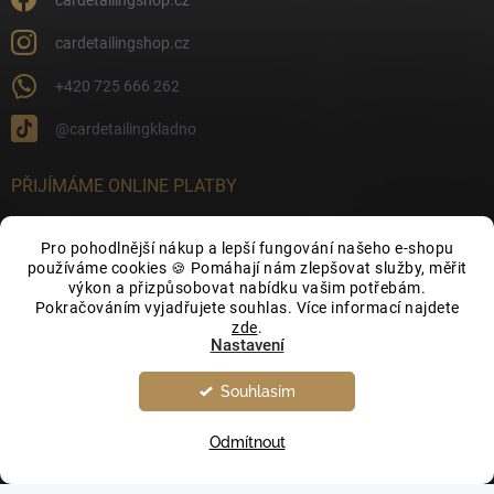
cardetailingshop.cz
+420 725 666 262
@cardetailingkladno
PŘIJÍMÁME ONLINE PLATBY
Pro pohodlnější nákup a lepší fungování našeho e-shopu
používáme cookies 🍪 Pomáhají nám zlepšovat služby, měřit
výkon a přizpůsobovat nabídku vašim potřebám.
FACEBOOK
Pokračováním vyjadřujete souhlas. Více informací najdete
zde
.
Nastavení
Souhlasím
Odmítnout
Copyright 2026
CarDetailingShop.cz
. Všechna práva vyhrazena.
Upravit
nastavení cookies