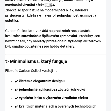
maximální vizuální efekt
🇬🇧🚗
Značka se specializuje na
moderní péči o lak, interiér i
příslušenství
, kde hraje hlavní roli
jednoduchost, účinnost a
estetika
.
Carbon Collective si zakládá na
precizních recepturách,
kvalitních surovinách a špičkovém zpracování
. Produkty jsou
navržené tak, aby nabízely
profesionální výsledky
, ale zároveň
byly
snadno použitelné i pro hobby detailery
.
✨ Minimalismus, který funguje
Filozofie Carbon Collective stojí na:
✔️
čistém a elegantním designu
✔️
jednoduché aplikaci bez zbytečných kroků
✔️
vysokém lesku a výrazném vizuálním efektu
✔️
kvalitních materiálech a ověřených technologiích