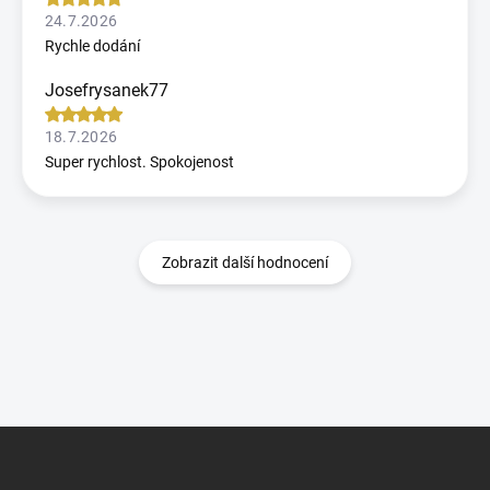
24.7.2026
Rychle dodání
Josefrysanek77
18.7.2026
Super rychlost. Spokojenost
Zobrazit další hodnocení
Z
á
p