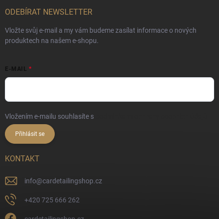
ODEBÍRAT NEWSLETTER
Vložte svůj e-mail a my vám budeme zasílat informace o nových
produktech na našem e-shopu.
E-MAIL
Vložením e-mailu souhlasíte s
podmínkami ochrany osobních údajů
Přihlásit se
KONTAKT
info
@
cardetailingshop.cz
+420 725 666 262
cardetailingshop.cz