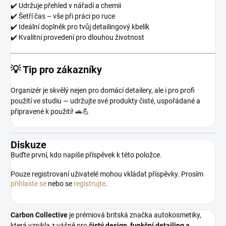
✔️ Udržuje přehled v nářadí a chemii
✔️ Šetří čas – vše při práci po ruce
✔️ Ideální doplněk pro tvůj detailingový kbelík
✔️ Kvalitní provedení pro dlouhou životnost
💡
Tip pro zákazníky
Organizér je skvělý nejen pro domácí detailery, ale i pro profi
použití ve studiu — udržujte své produkty čisté, uspořádané a
připravené k použití! 🚗💪
Diskuze
Buďte první, kdo napíše příspěvek k této položce.
Pouze registrovaní uživatelé mohou vkládat příspěvky. Prosím
přihlaste se
nebo se
registrujte
.
Carbon Collective
je prémiová britská značka autokosmetiky,
která vznikla z vášně pro
čistý design, funkční detailing a