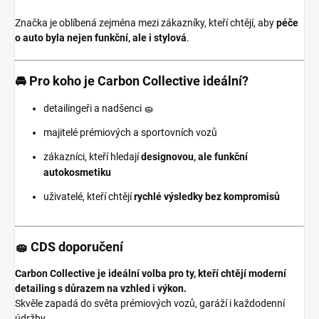
Značka je oblíbená zejména mezi zákazníky, kteří chtějí, aby
péče
o auto byla nejen funkční, ale i stylová
.
🚘 Pro koho je Carbon Collective ideální?
detailingeři a nadšenci 🧽
majitelé prémiových a sportovních vozů
zákazníci, kteří hledají
designovou, ale funkční
autokosmetiku
uživatelé, kteří chtějí
rychlé výsledky bez kompromisů
🧽 CDS doporučení
Carbon Collective je ideální volba pro ty, kteří chtějí moderní
detailing s důrazem na vzhled i výkon.
Skvěle zapadá do světa prémiových vozů, garáží i každodenní
údržby.