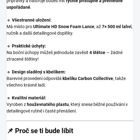
přípravky a nástroje budeš mít
rychle přístupné a přehledně
uspořádané
.
🔹
Všestranné uložení:
Má místo pro
Ultimate HD Snow Foam Lance
, až
7× 500 ml lahví
,
ručník a další detailingové doplňky.
🔹
Praktické úchyty:
Na boční úchopy můžeš jednoduše zavěsit
4 štětce
— žádné
ztracené štětiny!
🔹
Design sladěný s kbelíkem:
Barevné provedení odpovídá
kbelíku Carbon Collective
, takže
všechno krásně ladí.
🔹
Kvalitní materiál:
Vyroben z
houževnatého plastu
, který snese běžné používání v
detailingové rutině i časté přenášení.
📌
Proč se ti bude líbit