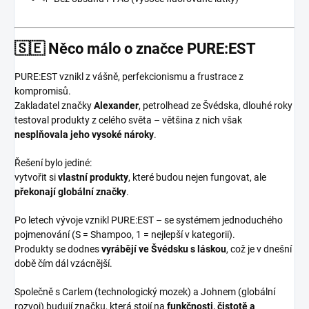
🇸🇪 Něco málo o značce PURE:EST
PURE:EST vznikl z vášně, perfekcionismu a frustrace z
kompromisů.
Zakladatel značky
Alexander
, petrolhead ze Švédska, dlouhé roky
testoval produkty z celého světa – většina z nich však
nesplňovala jeho vysoké nároky
.
Řešení bylo jediné:
vytvořit si
vlastní produkty
, které budou nejen fungovat, ale
překonají globální značky
.
Po letech vývoje vznikl PURE:EST – se systémem jednoduchého
pojmenování (S = Shampoo, 1 = nejlepší v kategorii).
Produkty se dodnes
vyrábějí ve Švédsku s láskou
, což je v dnešní
době čím dál vzácnější.
Společně s Carlem (technologický mozek) a Johnem (globální
rozvoj) budují značku, která stojí na
funkčnosti, čistotě a