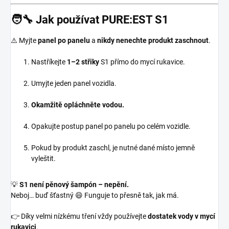
🧑‍🔧 Jak používat PURE:EST S1
⚠️ Myjte
panel po panelu
a
nikdy nenechte produkt zaschnout
.
Nastříkejte
1–2 střiky
S1 přímo do mycí rukavice.
Umyjte jeden panel vozidla.
Okamžitě opláchněte vodou.
Opakujte postup panel po panelu po celém vozidle.
Pokud by produkt zaschl, je nutné dané místo jemně
vyleštit.
💡
S1 není pěnový šampón – nepění.
Neboj… buď šťastný 😄 Funguje to přesně tak, jak má.
👉 Díky velmi nízkému tření vždy používejte
dostatek vody v mycí
rukavici
.