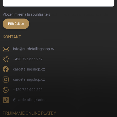
Vložením e-mailu souhlasíte s
podmínkami ochrany osobních údajů
Přihlásit se
KONTAKT
info
@
cardetailingshop.cz
+420 725 666 262
cardetailingshop.cz
cardetailingshop.cz
+420 725 666 262
@cardetailingkladno
PŘIJÍMÁME ONLINE PLATBY