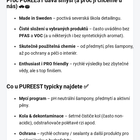
Proč PUREEST dává smysl (a proč ji chceme u
nás) 🚗🧽
Made in Sweden
– poctivá severská škola detailingu.
Čisté složení u vybraných produktů
– často uváděno bez
PFAS
a
VOC
(a u některých i bez syntetických aromat).
Skutečně použitelná chemie
– od předmytí, přes šampony,
až po ochrany a péči o interiér.
Enthusiast i PRO friendly
– rychlé výsledky bez zbytečné
vědy, ale s top finišem.
Co u PUREEST typicky najdete ✅
Mycí program
– pH neutrální šampony, předmytí a aktivní
pěny.
Kola & dekontaminace
– šetrné čističe kol (často non-
acidic), odstraňovače polétavé rzi apod.
Ochrana
– rychlé ochrany / sealanty a další produkty pro