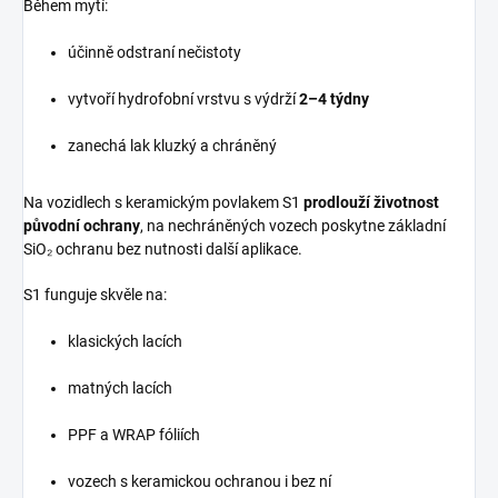
Během mytí:
účinně odstraní nečistoty
vytvoří hydrofobní vrstvu s výdrží
2–4 týdny
zanechá lak kluzký a chráněný
Na vozidlech s keramickým povlakem S1
prodlouží životnost
původní ochrany
, na nechráněných vozech poskytne základní
SiO₂ ochranu bez nutnosti další aplikace.
S1 funguje skvěle na:
klasických lacích
matných lacích
PPF a WRAP fóliích
vozech s keramickou ochranou i bez ní