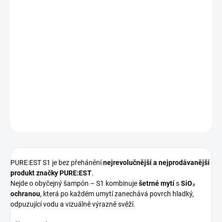
−
+
Přidat do košíku
PURE:EST S1 je prémiový SiO₂ autošampón, který vůz nejen
dokonale umyje, ale zároveň mu poskytne ochranu a výrazný
hydrofobní efekt. Bezpečný pro všechny typy povrchů včetně
keramiky, PPF, WRAP i matných laků ✨
Vyrobeno ve Švédsku 🇸🇪
DETAILNÍ INFORMACE
ZEPTAT SE
HLÍDAT
PURE:EST S1 je bez přehánění
nejrevolučnější a nejprodávanější
produkt značky PURE:EST
.
Nejde o obyčejný šampón – S1 kombinuje
šetrné mytí
s
SiO₂
ochranou
, která po každém umytí zanechává povrch hladký,
odpuzující vodu a vizuálně výrazně svěží.