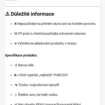
⚠️ Důležité informace
❌ Nepoužívejte na přímém slunci ani na horkém povrchu
🧤 Při práci s chemií používejte ochranné rukavice
❄️ Vyhněte se skladování produktu v mrazu
Specifikace produktu:
🎨 Barva: bílá
🌬️ Vůně: typická „nejčistší“ PURE:EST
🔫 Tryska: rozprašovací spoušť
💧 Ředění: ano, lze ředit vodou
🌱 Bez obsahu PFAS (vysoce fluorované látky)