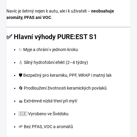
Navíc je šetrný nejen k autu, ale i k uživateli –
neobsahuje
aromáty, PFAS ani VOC
.
✅ Hlavní výhody PURE:EST S1
✨ Myje a chrání v jednom kroku
💧 Silný hydrofobní efekt (2–4 týdny)
🛡️ Bezpečný pro keramiku, PPF, WRAP i matný lak
🔄 Prodloužení životnosti keramických povlaků
🧽 Extrémně nízké tření při mytí
🇸🇪 Vyrobeno ve Švédsku
🌱 Bez PFAS, VOC a aromátů