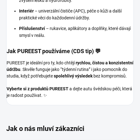
zvýšení lesku a hydrofobity.
Interiér
– univerzální čističe (APC), péče o kůži a další
praktické věci do každodenní údržby.
Příslušenství
– rukavice, aplikátory a doplňky, které dávají
smysl v reálu.
Jak PUREEST používáme (CDS tip) 💬
PUREEST je ideální pro ty, kdo chtějí
rychlou, čistou a konzistentní
údržbu
. Skvěle funguje jako “týdenní rutina” i jako pomocník do
studia, když potřebujete
spolehlivý výsledek
bez kompromisů.
Vyberte si z produktů PUREEST
a dejte autu švédskou péči, která
je radost používat. ✨