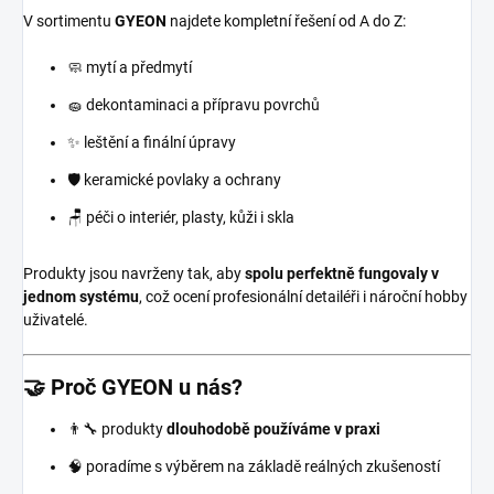
V sortimentu
GYEON
najdete kompletní řešení od A do Z:
🧼 mytí a předmytí
🧽 dekontaminaci a přípravu povrchů
✨ leštění a finální úpravy
🛡️ keramické povlaky a ochrany
🪑 péči o interiér, plasty, kůži i skla
Produkty jsou navrženy tak, aby
spolu perfektně fungovaly v
jednom systému
, což ocení profesionální detailéři i nároční hobby
uživatelé.
🤝 Proč GYEON u nás?
👨‍🔧 produkty
dlouhodobě používáme v praxi
🧠 poradíme s výběrem na základě reálných zkušeností