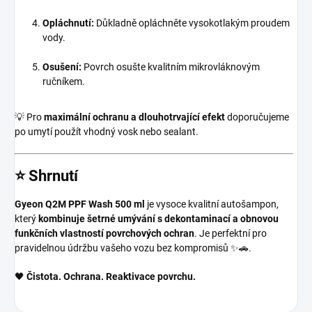
Opláchnutí:
Důkladně opláchněte vysokotlakým proudem
vody.
Osušení:
Povrch osušte kvalitním mikrovláknovým
ručníkem.
💡 Pro
maximální ochranu a dlouhotrvající efekt
doporučujeme
po umytí použít vhodný vosk nebo sealant.
⭐ Shrnutí
Gyeon Q2M PPF Wash 500 ml
je vysoce kvalitní autošampon,
který
kombinuje šetrné umývání s dekontaminací a obnovou
funkčních vlastností povrchových ochran
. Je perfektní pro
pravidelnou údržbu vašeho vozu bez kompromisů ✨🚗.
🖤
Čistota. Ochrana. Reaktivace povrchu.