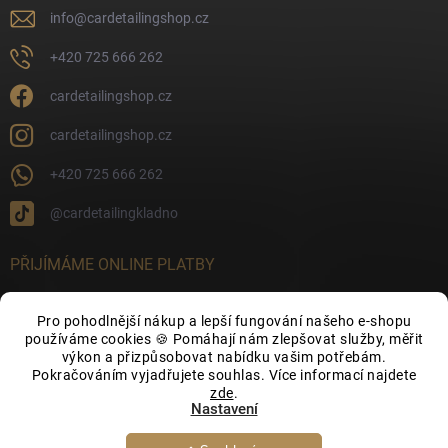
info
@
cardetailingshop.cz
+420 725 666 262
cardetailingshop.cz
cardetailingshop.cz
+420 725 666 262
@cardetailingkladno
PŘIJÍMÁME ONLINE PLATBY
Pro pohodlnější nákup a lepší fungování našeho e-shopu
používáme cookies 🍪 Pomáhají nám zlepšovat služby, měřit
výkon a přizpůsobovat nabídku vašim potřebám.
FACEBOOK
Pokračováním vyjadřujete souhlas. Více informací najdete
zde
.
Nastavení