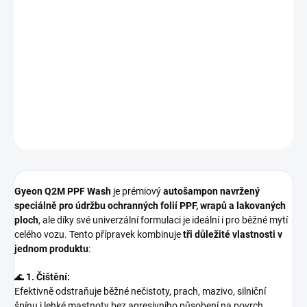
Gyeon Q2M PPF Wash 500 ml
je
vysoce koncentrovaný
autošampon 3 v 1
, který
čistí, dekontaminuje a obnovuje povrch
ochranných fólií PPF i vinylů
, a zároveň je
pH neutrální a šetrný k
ošetřeným i neošetřeným povrchům vozidla
🚘🧽.
DETAILNÍ INFORMACE
ZEPTAT SE
HLÍDAT
Gyeon Q2M PPF Wash
je prémiový
autošampon navržený
speciálně pro údržbu ochranných folií PPF, wrapů a lakovaných
ploch
, ale díky své univerzální formulaci je ideální i pro běžné mytí
celého vozu. Tento přípravek kombinuje
tři důležité vlastnosti v
jednom produktu
:
🌊
1. Čištění:
Efektivně odstraňuje běžné nečistoty, prach, mazivo, silniční
špínu i lehké mastnoty bez agresivního působení na povrch.