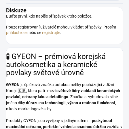
Diskuze
Buďte první, kdo napíše příspěvek k této položce.
Pouze registrovaní uživatelé mohou vkládat příspěvky. Prosím
přihlaste se
nebo se
registrujte
.
🧪 GYEON – prémiová korejská
autokosmetika a keramické
povlaky světové úrovně
GYEON
je špičková značka autokosmetiky pocházející z Jižní
Koreje 🇰🇷, která patří mezi
světové lídry v oblasti keramických
povlaků, ochrany laku a detailingu
. Značka si vybudovala silné
jméno díky
důrazu na technologii, výkon a reálnou funkčnost
,
nikoliv marketingové sliby.
Produkty GYEON jsou vyvíjeny s jediným cílem –
poskytnout
maximální ochranu, perfektní vzhled a snadnou údržbu
vozidla v