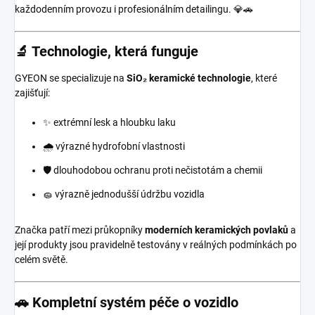
každodenním provozu i profesionálním detailingu. 💎🚗
🔬 Technologie, která funguje
GYEON se specializuje na
SiO₂ keramické technologie
, které
zajišťují:
✨ extrémní lesk a hloubku laku
🌧️ výrazné hydrofobní vlastnosti
🛡️ dlouhodobou ochranu proti nečistotám a chemii
🧽 výrazně jednodušší údržbu vozidla
Značka patří mezi průkopníky
moderních keramických povlaků
a
její produkty jsou pravidelně testovány v reálných podmínkách po
celém světě.
🚗 Kompletní systém péče o vozidlo