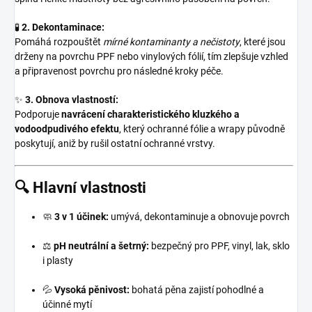
🧪
2. Dekontaminace:
Pomáhá rozpouštět
mírné kontaminanty a nečistoty
, které jsou
drženy na povrchu PPF nebo vinylových fólií, tím zlepšuje vzhled
a připravenost povrchu pro následné kroky péče.
✨
3. Obnova vlastností:
Podporuje
navrácení charakteristického kluzkého a
vodoodpudivého efektu
, který ochranné fólie a wrapy původně
poskytují, aniž by rušil ostatní ochranné vrstvy.
🔍 Hlavní vlastnosti
🧼
3 v 1 účinek:
umývá, dekontaminuje a obnovuje povrch
⚖️
pH neutrální a šetrný:
bezpečný pro PPF, vinyl, lak, sklo
i plasty
💦
Vysoká pěnivost:
bohatá pěna zajistí pohodlné a
účinné mytí