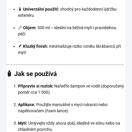
🧴
Univerzální použití:
vhodný pro každodenní údržbu
exteriéru
📏
Objem:
500 ml – ideální na běžné mytí i pravidelnou
péči
🪶
Kluzký finish:
minimalizuje riziko vzniku škrábanců při
mytí
🧴 Jak se používá
Připravte si roztok:
Nařeďte šampon ve vodě (doporučený
poměr cca 1:500).
Aplikace:
Použijte manuálně s mycí rukavicí nebo
napěňovačem (foam lance).
Mytí:
Umývejte vždy
shora dolů
, ideálně ve stínu nebo na
chladném povrchu.