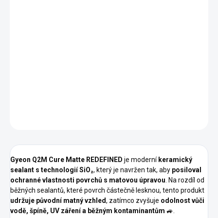
−
+
Přidat do košíku
Gyeon Q2M Cure Matte REDEFINED 500 ml
je
speciální
keramický sealant
určený pro
údržbu matných povrchů
–
včetně
matných laků, fólií, wrapů nebo saténových exteriérů
–
a poskytuje
odolnou ochranu s hydrofobními a samočisticími
vlastnostmi
, aniž by zvyšoval lesk 🌫️.
DETAILNÍ INFORMACE
ZEPTAT SE
HLÍDAT
Gyeon Q2M Cure Matte REDEFINED
je moderní
keramický
sealant s technologií SiO₂
, který je navržen tak, aby
posiloval
ochranné vlastnosti povrchů s matovou úpravou
. Na rozdíl od
běžných sealantů, které povrch částečně lesknou, tento produkt
udržuje původní matný vzhled
, zatímco zvyšuje
odolnost vůči
vodě, špíně, UV záření a běžným kontaminantům
🚙.