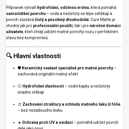
Přípravek vytváří
hydrofobní, odolnou vrstvu
, která pomáhá
samočištění povrchu
– voda a nečistoty se lépe odtékají a
povrch zůstává
čistý a působivý dlouhodobě
. Cure Matte je
vhodný jak pro
profesionální použití
, tak i pro
náročné domácí
uživatele
, kteří chtějí udržet matné povrchy vozu v perfektním
stavu bez kompromisů.
🔍
Hlavní vlastnosti
🛡️
Keramický sealant speciálně pro matné povrchy
–
zachovává originální matný efekt
💦
Hydrofobní vlastnosti
– vodní kapky a nečistoty
snadno stékají
🎨
Zachování struktury a vzhledu matného laku či fólie
– bez nežádoucího lesku
☀️
Ochrana proti UV a oxidaci
– pomáhá udržet povrch
déle jako nový