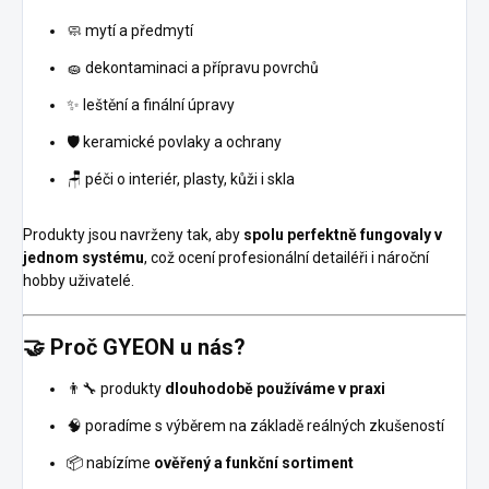
🧼 mytí a předmytí
🧽 dekontaminaci a přípravu povrchů
✨ leštění a finální úpravy
🛡️ keramické povlaky a ochrany
🪑 péči o interiér, plasty, kůži i skla
Produkty jsou navrženy tak, aby
spolu perfektně fungovaly v
jednom systému
, což ocení profesionální detailéři i nároční
hobby uživatelé.
🤝 Proč GYEON u nás?
👨‍🔧 produkty
dlouhodobě používáme v praxi
🧠 poradíme s výběrem na základě reálných zkušeností
📦 nabízíme
ověřený a funkční sortiment