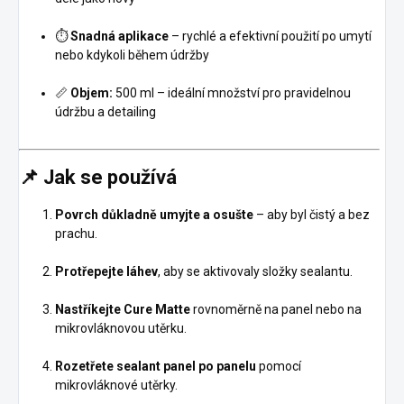
⏱️
Snadná aplikace
– rychlé a efektivní použití po umytí
nebo kdykoli během údržby
📏
Objem:
500 ml – ideální množství pro pravidelnou
údržbu a detailing
📌
Jak se používá
Povrch důkladně umyjte a osušte
– aby byl čistý a bez
prachu.
Protřepejte láhev
, aby se aktivovaly složky sealantu.
Nastříkejte Cure Matte
rovnoměrně na panel nebo na
mikrovláknovou utěrku.
Rozetřete sealant panel po panelu
pomocí
mikrovláknové utěrky.