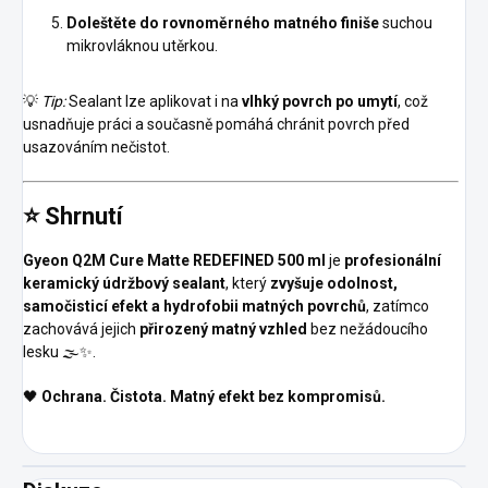
Doleštěte do rovnoměrného matného finiše
suchou
mikrovláknou utěrkou.
💡
Tip:
Sealant lze aplikovat i na
vlhký povrch po umytí
, což
usnadňuje práci a současně pomáhá chránit povrch před
usazováním nečistot.
⭐
Shrnutí
Gyeon Q2M Cure Matte REDEFINED 500 ml
je
profesionální
keramický údržbový sealant
, který
zvyšuje odolnost,
samočisticí efekt a hydrofobii matných povrchů
, zatímco
zachovává jejich
přirozený matný vzhled
bez nežádoucího
lesku 🌫️✨.
🖤
Ochrana. Čistota. Matný efekt bez kompromisů.