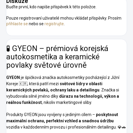
Diskuze
Buďte první, kdo napíše příspěvek k této položce.
Pouze registrovaní uživatelé mohou vkládat příspěvky. Prosím
přihlaste se
nebo se
registrujte
.
🧪 GYEON – prémiová korejská
autokosmetika a keramické
povlaky světové úrovně
GYEON
je špičková značka autokosmetiky pocházející z Jižní
Koreje 🇰🇷, která patří mezi
světové lídry v oblasti
keramických povlaků, ochrany laku a detailingu
. Značka si
vybudovala silné jméno díky
důrazu na technologii, výkon a
reálnou funkčnost
, nikoliv marketingové sliby.
Produkty GYEON jsou vyvíjeny s jediným cílem –
poskytnout
maximální ochranu, perfektní vzhled a snadnou údržbu
vozidla v každodenním provozu i profesionálním detailingu. 💎🚗