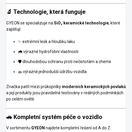
🔬 Technologie, která funguje
GYEON se specializuje na
SiO₂ keramické technologie
, které
zajišťují:
✨ extrémní lesk a hloubku laku
🌧️ výrazné hydrofobní vlastnosti
🛡️ dlouhodobou ochranu proti nečistotám a chemii
🧽 výrazně jednodušší údržbu vozidla
Značka patří mezi průkopníky
moderních keramických povlaků
a její produkty jsou pravidelně testovány v reálných podmínkách
po celém světě.
🚗 Kompletní systém péče o vozidlo
V sortimentu
GYEON
najdete kompletní řešení od A do Z: