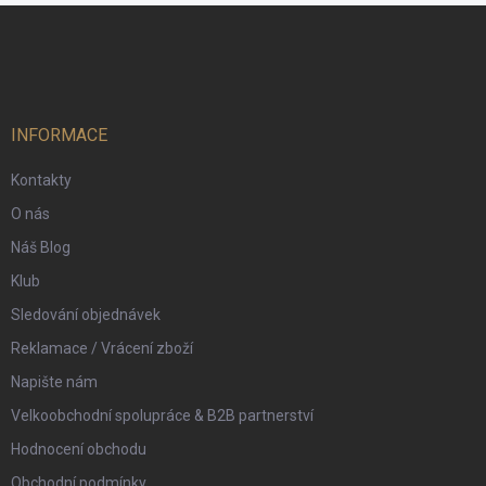
Z
á
p
a
t
í
INFORMACE
Kontakty
O nás
Náš Blog
Klub
Sledování objednávek
Reklamace / Vrácení zboží
Napište nám
Velkoobchodní spolupráce & B2B partnerství
Hodnocení obchodu
Obchodní podmínky