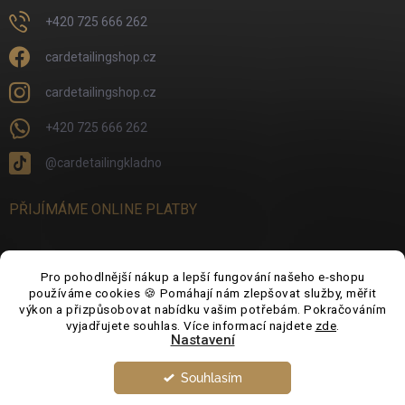
+420 725 666 262
cardetailingshop.cz
cardetailingshop.cz
+420 725 666 262
@cardetailingkladno
PŘIJÍMÁME ONLINE PLATBY
Pro pohodlnější nákup a lepší fungování našeho e-shopu
používáme cookies 🍪 Pomáhají nám zlepšovat služby, měřit
FACEBOOK
výkon a přizpůsobovat nabídku vašim potřebám. Pokračováním
vyjadřujete souhlas. Více informací najdete
zde
.
Nastavení
Souhlasím