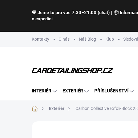
Přejít
na
💬 Jsme tu pro vás 7:30–21:00 (chat) | 📦 Informa
obsah
o expedici
Kontakty
O nás
Náš Blog
Klub
Sledová
INTERIÉR
EXTERIÉR
PŘÍSLUŠENSTVÍ
Domů
Exteriér
Carbon Collective Exfoli-Block 2.
Neohodnoceno
Podrobnosti hodnocení
Z