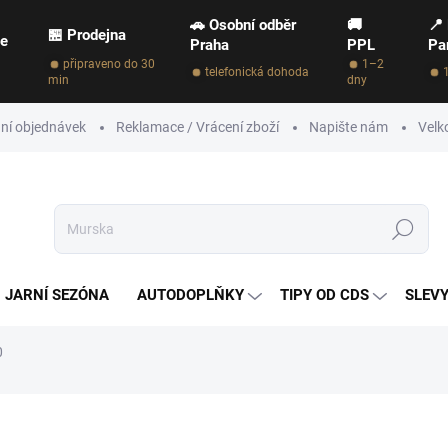
🚗 Osobní odběr
🚚
📍
🏪 Prodejna
ce
Praha
PPL
Pa
připraveno do 30
1–2
telefonická dohoda
min
dny
ní objednávek
Reklamace / Vrácení zboží
Napište nám
Velk
Hledat
JARNÍ SEZÓNA
AUTODOPLŇKY
TIPY OD CDS
SLEVY
0
NAČKA:
CARBON COLLECTIVE
690 Kč