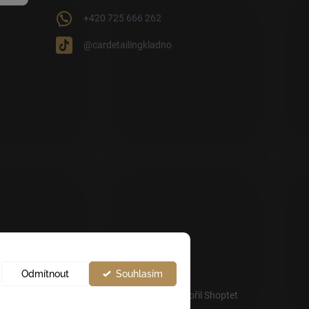
+420 725 666 262
@cardetailingkladno
Odmítnout
Souhlasím
Vytvořil Shoptet