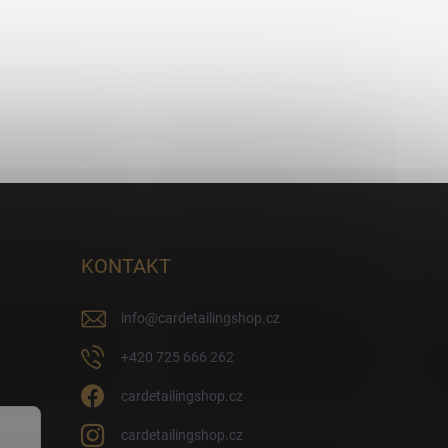
KONTAKT
info
@
cardetailingshop.cz
+420 725 666 262
cardetailingshop.cz
cardetailingshop.cz