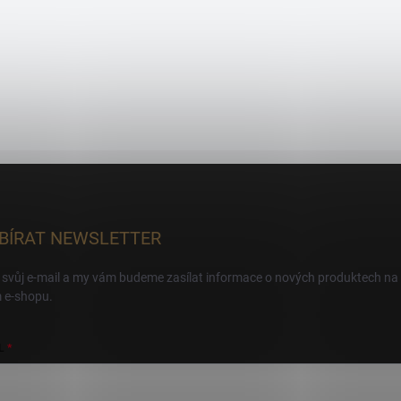
BÍRAT NEWSLETTER
 svůj e-mail a my vám budeme zasílat informace o nových produktech na
 e-shopu.
L