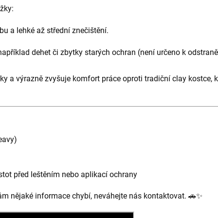
žky:
u a lehké až střední znečištění.
například dehet či zbytky starých ochran (není určeno k odstran
y a výrazně zvyšuje komfort práce oproti tradiční clay kostce
eavy)
stot před leštěním nebo aplikací ochrany
ám nějaké informace chybí, neváhejte nás kontaktovat. 🚗✨