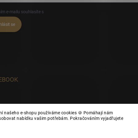
ím e-mailu souhlasíte s
podmínkami ochrany osobních údajů
hlásit se
EBOOK
ání našeho e-shopu používáme cookies 🍪 Pomáhají nám
působovat nabídku vašim potřebám. Pokračováním vyjadřujete
yhrazena.
Upravit nastavení cookies