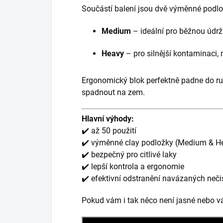
Součástí balení jsou dvě výměnné podlo
Medium
– ideální pro běžnou údržb
Heavy
– pro silnější kontaminaci, 
Ergonomický blok perfektně padne do ruk
spadnout na zem.
Hlavní výhody:
✔️ až 50 použití
✔️ výměnné clay podložky (Medium & H
✔️ bezpečný pro citlivé laky
✔️ lepší kontrola a ergonomie
✔️ efektivní odstranění navázaných neči
Pokud vám i tak něco není jasné nebo v