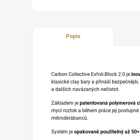
Popis
Carbon Collective Exfoli-Block 2.0 je
ino
klasické clay bary a přináší bezpečnější
a dalších navázaných nečistot.
Základem je
patentovaná polymerová cl
mycí roztok a během práce jej postupně
mikroškrábanců.
Systém je
opakovaně použitelný až 50×