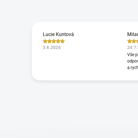
Lucie Kuntová
Mila
3.8.2026
24.7
Vše p
odpov
a ryc