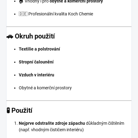
🏠 Vhodný i pro
obytné a komerční prostory
🇩🇪 Profesionální kvalita Koch Chemie
🚗 Okruh použití
Textilie a polstrování
Stropní čalounění
Vzduch v interiéru
Obytné a komerční prostory
🧪 Použití
Nejprve odstraňte zdroje zápachu
důkladným čištěním
(např. vhodným čističem interiéru)