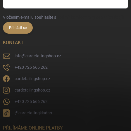
Vložením e-mailu souhlasíte s
podmínkami ochrany osobních údajů
Přihlásit se
KONTAKT
info
@
cardetailingshop.cz
+420 725 666 262
cardetailingshop.cz
cardetailingshop.cz
+420 725 666 262
@cardetailingkladno
PŘIJÍMÁME ONLINE PLATBY