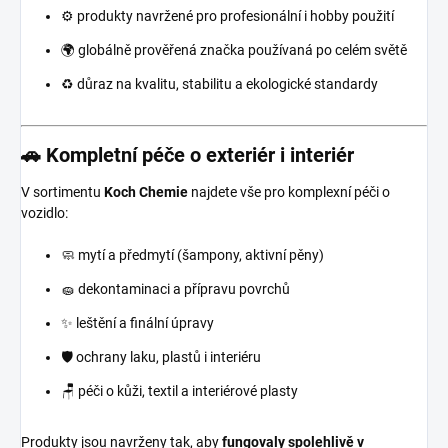
⚙️ produkty navržené pro profesionální i hobby použití
🌍 globálně prověřená značka používaná po celém světě
♻️ důraz na kvalitu, stabilitu a ekologické standardy
🚗 Kompletní péče o exteriér i interiér
V sortimentu
Koch Chemie
najdete vše pro komplexní péči o
vozidlo:
🧼 mytí a předmytí (šampony, aktivní pěny)
🧽 dekontaminaci a přípravu povrchů
✨ leštění a finální úpravy
🛡️ ochrany laku, plastů i interiéru
🪑 péči o kůži, textil a interiérové plasty
Produkty jsou navrženy tak, aby
fungovaly spolehlivě v