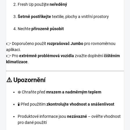
Fresh Up použijte
neředěný
Šetrně postříkejte
textilie, plochy a vnitřní prostory
Nechte
přirozeně působit
👉 Doporučeno použít
rozprašovač Jumbo
pro rovnoměrnou
aplikaci.
👉 Pro
extrémně problémová vozidla
zvažte doplnění
čištěním
klimatizace
.
⚠️ Upozornění
❄️ Chraňte před
mrazem a nadměrným teplem
🧪 Před použitím
zkontrolujte vhodnost a snášenlivost
Produktové informace jsou
nezávazné
– ověřte vhodnost
pro dané použití