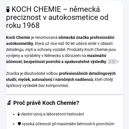
🧪 KOCH CHEMIE – německá
preciznost v autokosmetice od
roku 1968
Koch Chemie
je renomovaná
německá značka profesionální
autokosmetiky
, která už více než 50 let udává směr v oblasti
detailingu, mytí a ochrany vozidel. Produkty Koch Chemie jsou
vyvíjeny a vyráběny v Německu s důrazem na
maximální
účinnost, bezpečnost povrchů a opakovatelné výsledky
. 🇩🇪✨
Značka je dlouhodobě volbou
profesionálních detailingových
studií, myček, autosalonů i náročných nadšenců
, kteří chtějí
špičkový výsledek bez kompromisů.
🔬 Proč právě Koch Chemie?
🧪 vlastní vývoj a laboratorní testování
🛡️ vysoká účinnost při maximální šetrnosti k povrchům