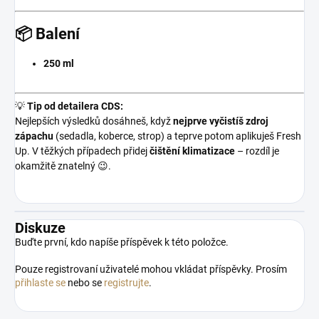
📦 Balení
250 ml
💡
Tip od detailera CDS:
Nejlepších výsledků dosáhneš, když
nejprve vyčistíš zdroj
zápachu
(sedadla, koberce, strop) a teprve potom aplikuješ Fresh
Up. V těžkých případech přidej
čištění klimatizace
– rozdíl je
okamžitě znatelný 😉.
Diskuze
Buďte první, kdo napíše příspěvek k této položce.
Pouze registrovaní uživatelé mohou vkládat příspěvky. Prosím
přihlaste se
nebo se
registrujte
.