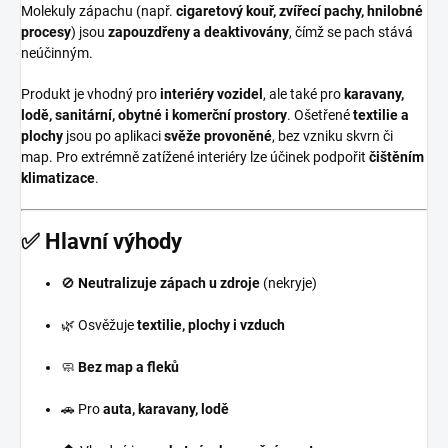
Molekuly zápachu (např.
cigaretový kouř, zvířecí pachy, hnilobné
procesy
) jsou
zapouzdřeny a deaktivovány
, čímž se pach stává
neúčinným.
Produkt je vhodný pro
interiéry vozidel
, ale také pro
karavany,
lodě, sanitární, obytné i komerční prostory
. Ošetřené
textilie a
plochy
jsou po aplikaci
svěže provoněné
, bez vzniku skvrn či
map. Pro extrémně zatížené interiéry lze účinek podpořit
čištěním
klimatizace
.
✅ Hlavní výhody
🚫
Neutralizuje zápach u zdroje
(nekryje)
🌿 Osvěžuje
textilie, plochy i vzduch
🧼
Bez map a fleků
🚗 Pro
auta, karavany, lodě