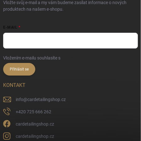
Vložte svůj e-mail a my vám budeme zasílat informace o nových
produktech na našem e-shopu.
E-MAIL
Vložením e-mailu souhlasíte s
podmínkami ochrany osobních údajů
Přihlásit se
KONTAKT
info
@
cardetailingshop.cz
+420 725 666 262
cardetailingshop.cz
cardetailingshop.cz