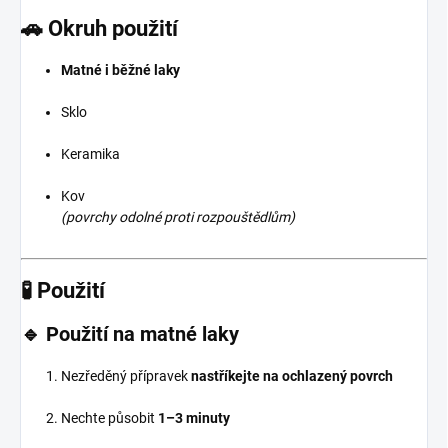
🚗 Okruh použití
Matné i běžné laky
Sklo
Keramika
Kov
(povrchy odolné proti rozpouštědlům)
🧪 Použití
🔹 Použití na
matné laky
Nezředěný přípravek
nastříkejte na ochlazený povrch
Nechte působit
1–3 minuty