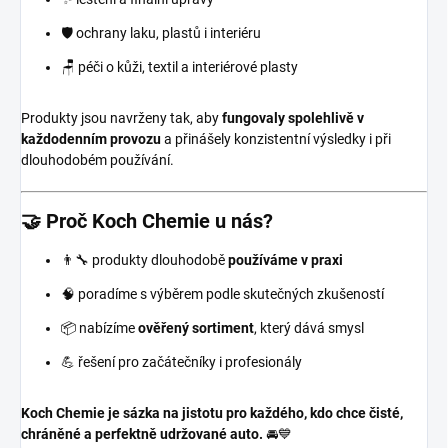
🛡️ ochrany laku, plastů i interiéru
🪑 péči o kůži, textil a interiérové plasty
Produkty jsou navrženy tak, aby
fungovaly spolehlivě v
každodenním provozu
a přinášely konzistentní výsledky i při
dlouhodobém používání.
🤝 Proč Koch Chemie u nás?
👨‍🔧 produkty dlouhodobě
používáme v praxi
🧠 poradíme s výběrem podle skutečných zkušeností
📦 nabízíme
ověřený sortiment
, který dává smysl
💪 řešení pro začátečníky i profesionály
Koch Chemie je sázka na jistotu pro každého, kdo chce čisté,
chráněné a perfektně udržované auto.
🚘💙