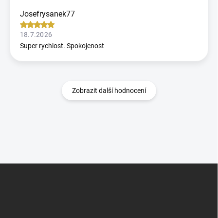
Josefrysanek77
18.7.2026
Super rychlost. Spokojenost
Zobrazit další hodnocení
Z
á
p
a
t