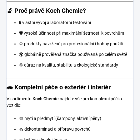
🔬 Proč právě Koch Chemie?
🧪 vlastní vývoj a laboratorní testování
🛡️ vysoká účinnost při maximální šetrnosti k povrchům
⚙️ produkty navržené pro profesionální i hobby použití
🌍 globálně prověřená značka používaná po celém světě
♻️ důraz na kvalitu, stabilitu a ekologické standardy
🚗 Kompletní péče o exteriér i interiér
V sortimentu
Koch Chemie
najdete vše pro komplexní péči o
vozidlo:
🧼 mytí a předmytí (šampony, aktivní pěny)
🧽 dekontaminaci a přípravu povrchů
✨ leštění a finální úpravy