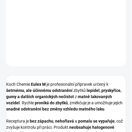
−
+
Přidat do košíku
Speciální
odstraňovač lepidel, pryskyřice a gumy
vyvinutý
pro
matné laky
– bezpečný i pro
běžné laky
.
Bez zápachu
,
bez
halogenovaných uhlovodíků
, s
atestem Daimler
.
DETAILNÍ INFORMACE
ZEPTAT SE
HLÍDAT
Koch Chemie
Eulex M
je profesionální přípravek určený k
šetrnému, ale účinnému odstranění
zbytků
lepidel, pryskyřice,
gumy a dalších organických nečistot
z
matně lakovaných
vozidel
. Rychle
proniká do zbytků
, změkčuje je a umožňuje jejich
snadné odstranění bez změny vzhledu matného laku
.
Receptura je
bez zápachu
,
nehořlavá
a
pomalu se vypařuje
, což
zvyšuje kontrolu při práci. Produkt
neobsahuje halogenové