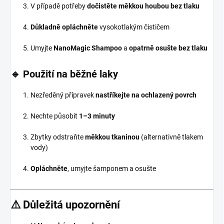
V případě potřeby
dočistěte měkkou houbou bez tlaku
Důkladně opláchněte
vysokotlakým čističem
Umyjte
NanoMagic Shampoo
a
opatrně osušte bez tlaku
🔹 Použití na
běžné laky
Nezředěný přípravek
nastříkejte na ochlazený povrch
Nechte působit
1–3 minuty
Zbytky odstraňte
měkkou tkaninou
(alternativně tlakem
vody)
Opláchněte
, umyjte šamponem a osušte
⚠️ Důležitá upozornění