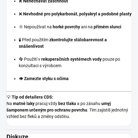
❌
Nenechávat zaschnout
❌
Nevhodné pro polykarbonát, polyakryl a podobné plasty
🌞 Nepoužívat na
horké povrchy
ani na
přímém slunci
🧪 Před použitím
zkontrolujte stálobarevnost a
snášenlivost
🔄 Použití v
rekuperačních systémech vody
pouze po
konzultaci s výrobcem
👁️
Zamezte styku s očima
💡
Tip od detailera CDS:
Na
matné laky
pracuj vždy
bez tlaku
a po zásahu
umyj
šamponem určeným pro ochranu povrchu
. Tím zajistíš jednotný
vzhled bez fleků a změny odstínu.
Diskuze