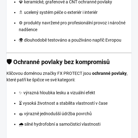
💎 keramické, grafenové a CNT ochranné povlaky
🚿 ucelený systém péče o exteriér i interiér
⚙️ produkty navržené pro profesionální provoz i náročné
nadšence
🌍 dlouhodobě testováno a používáno napříč Evropou
🛡️ Ochranné povlaky bez kompromisů
Klíčovou doménou značky FX PROTECT jsou
ochranné povlaky
,
které patří ke špičce ve své kategorii:
✨ výrazná hloubka lesku a vizuální efekt
⏳ vysoká životnost a stabilita vlastností v čase
🧽 výrazně jednodušší údržba povrchů
🌧️ silné hydrofobní a samočisticí vlastnosti