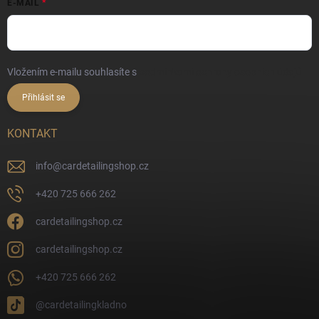
E-MAIL
Vložením e-mailu souhlasíte s
podmínkami ochrany osobních údajů
Přihlásit se
KONTAKT
info
@
cardetailingshop.cz
+420 725 666 262
cardetailingshop.cz
cardetailingshop.cz
+420 725 666 262
@cardetailingkladno