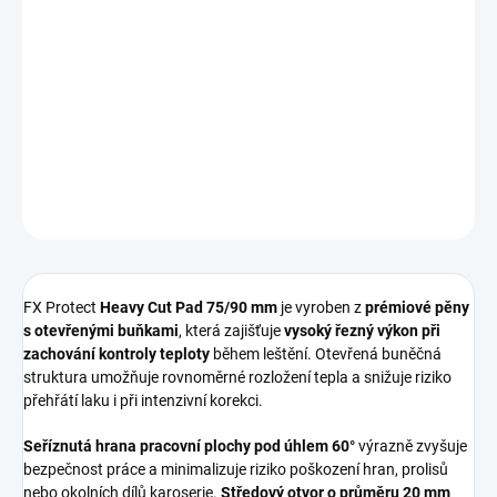
−
+
Přidat do košíku
Silně řezný lešticí kotouč
určený pro rychlé odstranění hlubších
defektů laku v
těžko dostupných a detailních místech
. Maximální
korekční síla v kompaktním rozměru.
DETAILNÍ INFORMACE
ZEPTAT SE
HLÍDAT
FX Protect
Heavy Cut Pad 75/90 mm
je vyroben z
prémiové pěny
s otevřenými buňkami
, která zajišťuje
vysoký řezný výkon při
zachování kontroly teploty
během leštění. Otevřená buněčná
struktura umožňuje rovnoměrné rozložení tepla a snižuje riziko
přehřátí laku i při intenzivní korekci.
Seříznutá hrana pracovní plochy pod úhlem 60°
výrazně zvyšuje
bezpečnost práce a minimalizuje riziko poškození hran, prolisů
nebo okolních dílů karoserie.
Středový otvor o průměru 20 mm