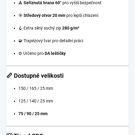
🔺
Seříznutá hrana 60°
pro vyšší bezpečnost
🎯
Středový otvor 20 mm
pro lepší chlazení
🪝 Extra silný suchý zip
280 g/m²
🧩 Trapézový tvar pro detailní práci
⚙️ Určeno pro
DA leštičky
📏 Dostupné velikosti
150 / 165 / 25 mm
125 / 140 / 25 mm
75 / 90 / 25 mm