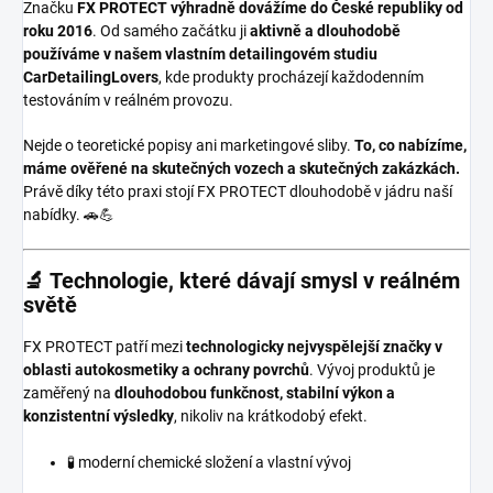
Značku
FX PROTECT
výhradně dovážíme do České republiky od
roku 2016
. Od samého začátku ji
aktivně a dlouhodobě
používáme v našem vlastním detailingovém studiu
CarDetailingLovers
, kde produkty procházejí každodenním
testováním v reálném provozu.
Nejde o teoretické popisy ani marketingové sliby.
To, co nabízíme,
máme ověřené na skutečných vozech a skutečných zakázkách.
Právě díky této praxi stojí FX PROTECT dlouhodobě v jádru naší
nabídky. 🚗💪
🔬 Technologie, které dávají smysl v reálném
světě
FX PROTECT patří mezi
technologicky nejvyspělejší značky v
oblasti autokosmetiky a ochrany povrchů
. Vývoj produktů je
zaměřený na
dlouhodobou funkčnost, stabilní výkon a
konzistentní výsledky
, nikoliv na krátkodobý efekt.
🧪 moderní chemické složení a vlastní vývoj