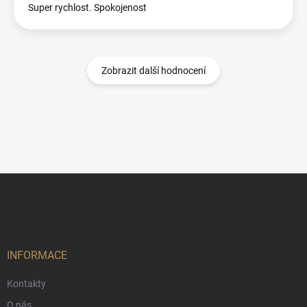
Super rychlost. Spokojenost
Zobrazit další hodnocení
Z
á
p
a
t
í
INFORMACE
Kontakty
O nás