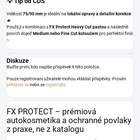
💡 Tip od CDS
Velikost
75/90 mm
je ideální na
lokální opravy a detailní korekce
🔥
Použij ji v kombinaci s
FX Protect Heavy Cut pastou
a následně
povrch dojeď
Medium nebo Fine Cut kotoučem
pro perfektní finiš
✨
Diskuze
Buďte první, kdo napíše příspěvek k této položce.
Pouze registrovaní uživatelé mohou vkládat příspěvky. Prosím
přihlaste se
nebo se
registrujte
.
FX PROTECT – prémiová
autokosmetika a ochranné povlaky
z praxe, ne z katalogu