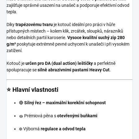
zajišťuje správné usazení na unašeč a podporuje efektivní odvod
tepla.
Díky
trapézovému tvaru
je kotouč ideální pro práci v hůře
přístupných místech – kolem klik, zrcátek, sloupků, nárazníků
nebo detailních partií karoserie.
Vysoce kvalitní suchý zip 280
g/m²
poskytuje extrémně pevné uchycení k unašeči i při vysokém
zatížení.
Kotouč je
určen pro DA (dual action) leštičky
a perfektně
spolupracuje se
silně abrazivními pastami Heavy Cut
.
⭐ Hlavní vlastnosti
🔴
Silný řez – maximální korekční schopnost
🧽 Prémiová pěna s
otevřenými buňkami
❄️ Výborná
regulace a odvod tepla