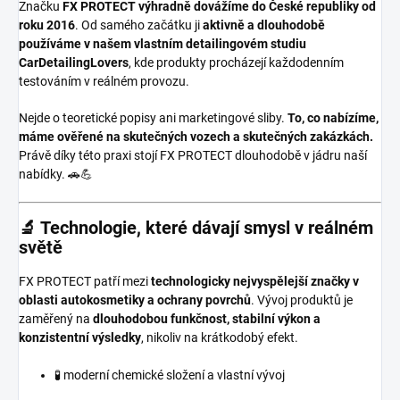
Značku
FX PROTECT
výhradně dovážíme do České republiky od
roku 2016
. Od samého začátku ji
aktivně a dlouhodobě
používáme v našem vlastním detailingovém studiu
CarDetailingLovers
, kde produkty procházejí každodenním
testováním v reálném provozu.
Nejde o teoretické popisy ani marketingové sliby.
To, co nabízíme,
máme ověřené na skutečných vozech a skutečných zakázkách.
Právě díky této praxi stojí FX PROTECT dlouhodobě v jádru naší
nabídky. 🚗💪
🔬 Technologie, které dávají smysl v reálném
světě
FX PROTECT patří mezi
technologicky nejvyspělejší značky v
oblasti autokosmetiky a ochrany povrchů
. Vývoj produktů je
zaměřený na
dlouhodobou funkčnost, stabilní výkon a
konzistentní výsledky
, nikoliv na krátkodobý efekt.
🧪 moderní chemické složení a vlastní vývoj