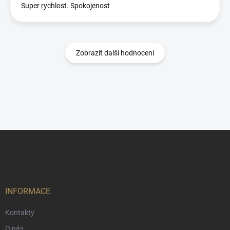
Super rychlost. Spokojenost
Zobrazit další hodnocení
Z
á
p
a
t
í
INFORMACE
Kontakty
O nás