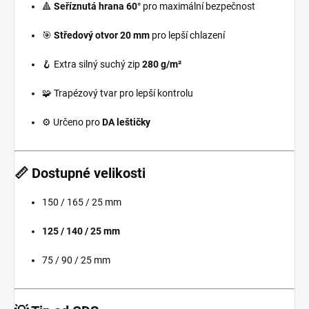
🔺
Seříznutá hrana 60°
pro maximální bezpečnost
🎯
Středový otvor 20 mm
pro lepší chlazení
🪝 Extra silný suchý zip
280 g/m²
🧩 Trapézový tvar pro lepší kontrolu
⚙️ Určeno pro
DA leštičky
📏 Dostupné velikosti
150 / 165 / 25 mm
125 / 140 / 25 mm
75 / 90 / 25 mm