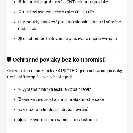
💎 keramické, grafenové a CNT ochranné povlaky
🚿 ucelený systém péče o exteriér i interiér
⚙️ produkty navržené pro profesionální provoz i náročné
nadšence
🌍 dlouhodobě testováno a používáno napříč Evropou
🛡️ Ochranné povlaky bez kompromisů
Klíčovou doménou značky FX PROTECT jsou
ochranné povlaky
,
které patří ke špičce ve své kategorii:
✨ výrazná hloubka lesku a vizuální efekt
⏳ vysoká životnost a stabilita vlastností v čase
🧽 výrazně jednodušší údržba povrchů
🌧️ silné hydrofobní a samočisticí vlastnosti