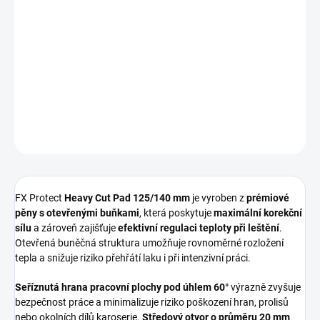
−
+
Přidat do košíku
Silně řezný lešticí kotouč
určený pro rychlou a efektivní korekci
laku na středně velkých a členitějších plochách. Ideální kombinace
výkonu, kontroly a bezpečnosti
.
DETAILNÍ INFORMACE
ZEPTAT SE
HLÍDAT
FX Protect
Heavy Cut Pad 125/140 mm
je vyroben z
prémiové
pěny s otevřenými buňkami
, která poskytuje
maximální korekční
sílu
a zároveň zajišťuje
efektivní regulaci teploty při leštění
.
Otevřená buněčná struktura umožňuje rovnoměrné rozložení
tepla a snižuje riziko přehřátí laku i při intenzivní práci.
Seříznutá hrana pracovní plochy pod úhlem 60°
výrazně zvyšuje
bezpečnost práce a minimalizuje riziko poškození hran, prolisů
nebo okolních dílů karoserie.
Středový otvor o průměru 20 mm