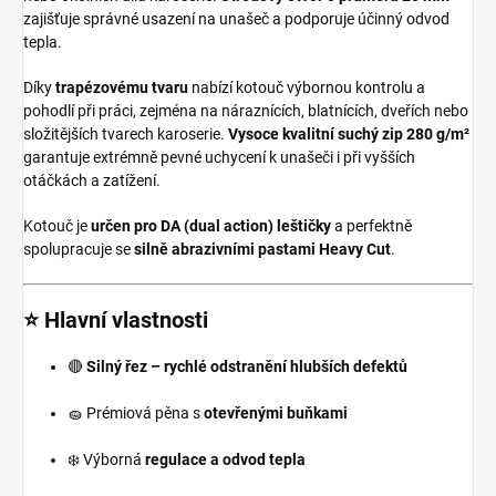
zajišťuje správné usazení na unašeč a podporuje účinný odvod
tepla.
Díky
trapézovému tvaru
nabízí kotouč výbornou kontrolu a
pohodlí při práci, zejména na náraznících, blatnících, dveřích nebo
složitějších tvarech karoserie.
Vysoce kvalitní suchý zip 280 g/m²
garantuje extrémně pevné uchycení k unašeči i při vyšších
otáčkách a zatížení.
Kotouč je
určen pro DA (dual action) leštičky
a perfektně
spolupracuje se
silně abrazivními pastami Heavy Cut
.
⭐ Hlavní vlastnosti
🔴
Silný řez – rychlé odstranění hlubších defektů
🧽 Prémiová pěna s
otevřenými buňkami
❄️ Výborná
regulace a odvod tepla