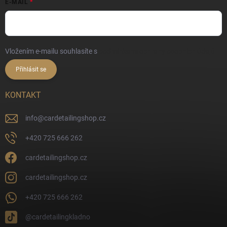
E-MAIL
Vložením e-mailu souhlasíte s
podmínkami ochrany osobních údajů
Přihlásit se
KONTAKT
info
@
cardetailingshop.cz
+420 725 666 262
cardetailingshop.cz
cardetailingshop.cz
+420 725 666 262
@cardetailingkladno