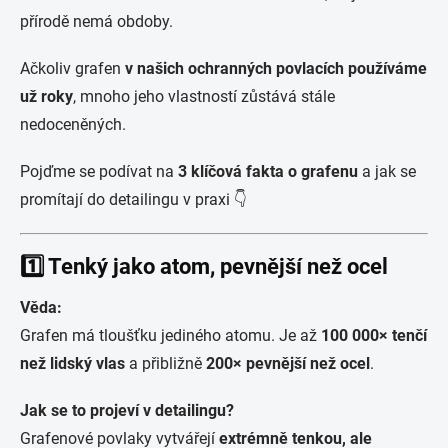
přírodě nemá obdoby.
Ačkoliv grafen
v našich ochranných povlacích používáme
už roky
, mnoho jeho vlastností zůstává stále
nedoceněných.
Pojďme se podívat na
3 klíčová fakta o grafenu
a jak se
promítají do detailingu v praxi 👇
1️⃣ Tenký jako atom, pevnější než ocel
Věda:
Grafen má tloušťku jediného atomu. Je až
100 000× tenčí
než lidský vlas
a přibližně
200× pevnější než ocel
.
Jak se to projeví v detailingu?
Grafenové povlaky vytvářejí
extrémně tenkou, ale