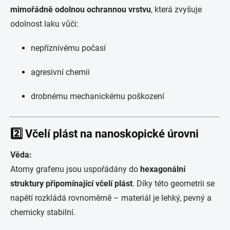
mimořádně odolnou ochrannou vrstvu
, která zvyšuje
odolnost laku vůči:
nepříznivému počasí
agresivní chemii
drobnému mechanickému poškození
2️⃣ Včelí plást na nanoskopické úrovni
Věda:
Atomy grafenu jsou uspořádány do
hexagonální
struktury připomínající včelí plást
. Díky této geometrii se
napětí rozkládá rovnoměrně – materiál je lehký, pevný a
chemicky stabilní.