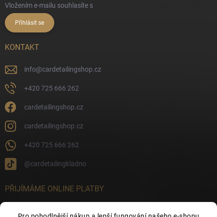
Vložením e-mailu souhlasíte s
podmínkami ochrany osobních údajů
Přihlásit se
KONTAKT
info
@
cardetailingshop.cz
+420 725 666 262
cardetailingshop.cz
cardetailingshop.cz
+420 725 666 262
@cardetailingkladno
PŘIJÍMÁME ONLINE PLATBY
Pro pohodlnější nákup a lepší fungování našeho e-shopu