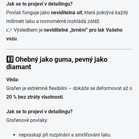
Jak se to projeví v detailingu?
Povlak funguje jako
neviditelná síť
, která pokrývá každý
milimetr laku a rovnoměrně rozkládá zátěž.
👉 Výsledkem je
neviditelné „brnění“ pro lak Vašeho
vozu
.
3️⃣ Ohebný jako guma, pevný jako
diamant
Věda:
Grafen je extrémně flexibilní – dokáže se deformovat až o
20 % bez ztráty vlastností
.
Jak se to projeví v detailingu?
Grafenové povlaky:
nepraskají při rozpínání a smršťování laku