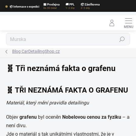
Přejít
🏪 Prodejna
🚚 PPL
📦 Zásilkovna
📦 Informace o expedici
na
Do 30 minut
1–2 dny
2–3 dny
obsah
Hledat
Blog CarDetailingShop.cz
🧬 Tři neznámá fakta o grafenu
🧬 TŘI NEZNÁMÁ FAKTA O GRAFENU
Materiál, který mění pravidla detailingu
Objev
grafenu
byl oceněn
Nobelovou cenou za fyziku
– a
není divu.
Jde o materiál s tak unikátními vlastnostmi, že je v