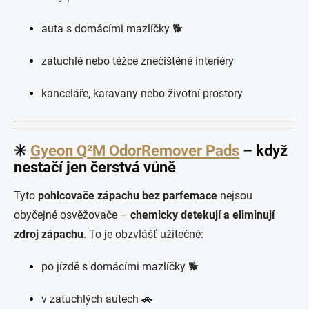
auta s domácími mazlíčky 🐕
zatuchlé nebo těžce znečištěné interiéry
kanceláře, karavany nebo životní prostory
✳️
Gyeon Q²M OdorRemover Pads
– když
nestačí jen čerstvá vůně
Tyto
pohlcovače zápachu bez parfemace
nejsou
obyčejné osvěžovače –
chemicky detekují a eliminují
zdroj zápachu
. To je obzvlášť užitečné:
po jízdě s domácími mazlíčky 🐕
v zatuchlých autech 🚗