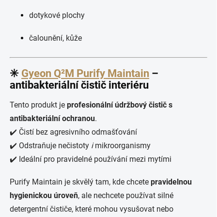
dotykové plochy
čalounění, kůže
✳️
Gyeon Q²M Purify Maintain
–
antibakteriální čistič interiéru
Tento produkt je
profesionální údržbový čistič s
antibakteriální ochranou
.
✔️ Čistí bez agresivního odmašťování
✔️ Odstraňuje nečistoty
i
mikroorganismy
✔️ Ideální pro pravidelné používání mezi mytími
Purify Maintain je skvělý tam, kde chcete
pravidelnou
hygienickou úroveň
, ale nechcete používat silné
detergentní čističe, které mohou vysušovat nebo