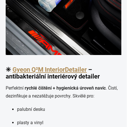
✳️
Gyeon Q²M InteriorDetailer
–
antibakteriální interiérový detailer
Perfektní
rychlé čištění + hygienická úroveň navíc
. Čistí,
dezinfikuje a nezatěžuje povrchy. Skvělé pro:
palubní desku
plasty a vinyl