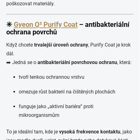
poškozovat materiály.
✳️
Gyeon Q² Purify Coat
– antibakteriální
ochrana povrchů
Když chcete
trvalejší úroveň ochrany
, Purify Coat je krok
dál.
➡️ Jedná se o
antibakteriální povrchovou ochranu
, která:
tvoří tenkou ochrannou vrstvu
omezuje růst bakterií na čištěných plochách
funguje jako „aktivní bariéra“ proti
mikroorganismům
To je ideální tam, kde je
vysoká frekvence kontaktu
, jako