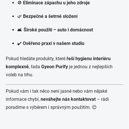
🚫
Eliminace zápachu u jeho zdroje
🌿
Bezpečné a šetrné složení
🛋️
Široké použití – auto i domácnost
✔️
Ověřeno praxí v našem studiu
Pokud hledáte produkty, které
řeší hygienu interiéru
komplexně
, řada
Gyeon Purify
je jednou z nejlepších
voleb na trhu.
Pokud vám i tak něco není jasné nebo vám nějaké
informace chybí,
neváhejte nás kontaktovat
– rádi
poradíme s výběrem i správným použitím. 😊