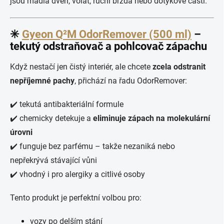
jsou madla dveří, volat, ruční brzda nebo dotykové části.
✳️
Gyeon Q²M OdorRemover (500 ml)
–
tekutý odstraňovač a pohlcovač zápachu
Když nestačí jen čistý interiér, ale chcete
zcela odstranit
nepříjemné pachy
, přichází na řadu OdorRemover:
✔️ tekutá antibakteriální formule
✔️ chemicky detekuje a
eliminuje zápach na molekulární
úrovni
✔️ funguje bez parfému – takže nezaniká nebo
nepřekrývá stávající vůni
✔️ vhodný i pro alergiky a citlivé osoby
Tento produkt je perfektní volbou pro:
vozy po delším stání