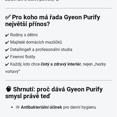
✅ Pro koho má řada Gyeon Purify
největší přínos?
✔️ Rodiny s dětmi
✔️ Majitelé domácích mazlíčků
✔️ Detailingeři a profesionální studia
✔️ Firemní flotily
✔️ Každý, kdo chce
čistý a zdravý interiér
, nejen „hezky
voňavý“
🧠 Shrnutí: proč dává Gyeon Purify
smysl právě teď
🦠
Antibakteriální účinek
pro denní hygienu