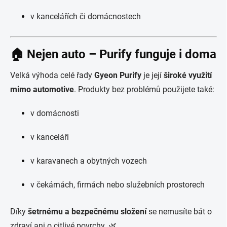
v kancelářích či domácnostech
🏠 Nejen auto – Purify funguje i doma
Velká výhoda celé řady
Gyeon Purify
je její
široké využití
mimo automotive
. Produkty bez problémů použijete také:
v domácnosti
v kanceláři
v karavanech a obytných vozech
v čekárnách, firmách nebo služebních prostorech
Díky
šetrnému a bezpečnému složení
se nemusíte bát o
zdraví ani o citlivé povrchy. 🌿