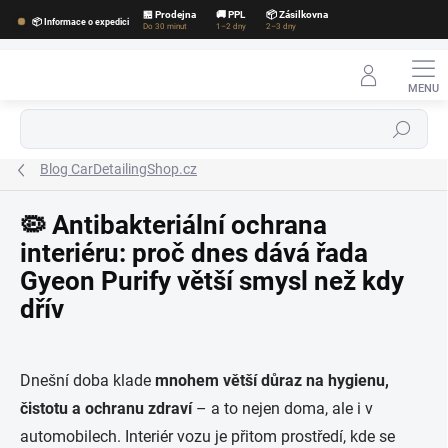
Přejít
🏪 Prodejna
🚚 PPL
📦 Zásilkovna
📦 Informace o expedici
na
Do 30 minut
1–2 dny
2–3 dny
obsah
Hledat
Blog CarDetailingShop.cz
🦠 Antibakteriální ochrana
interiéru: proč dnes dává řada
Gyeon Purify větší smysl než kdy
dřív
Dnešní doba klade
mnohem větší důraz na hygienu,
čistotu a ochranu zdraví
– a to nejen doma, ale i v
automobilech. Interiér vozu je přitom prostředí, kde se