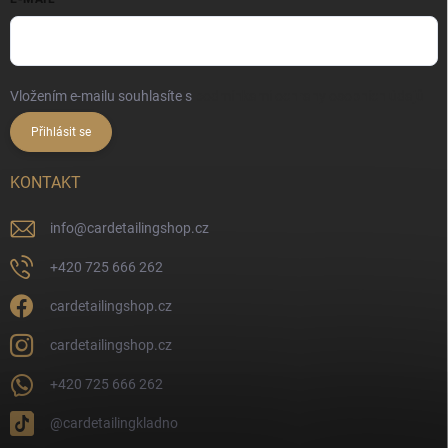
Vložením e-mailu souhlasíte s
podmínkami ochrany osobních údajů
Přihlásit se
KONTAKT
info
@
cardetailingshop.cz
+420 725 666 262
cardetailingshop.cz
cardetailingshop.cz
+420 725 666 262
@cardetailingkladno