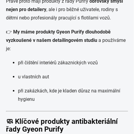
Právě proto mají produkty z řady Purify
obrovský smysl
nejen pro detailery
, ale i pro běžné uživatele, rodiny s
dětmi nebo profesionály pracující s flotilami vozů.
👉
My máme produkty Gyeon Purify dlouhodobě
vyzkoušené v našem detailingovém studiu
a používáme
je:
při čištění interiérů zákaznických vozů
u vlastních aut
při zakázkách, kde je kladen důraz na maximální
hygienu
🧼 Klíčové produkty antibakteriální
řady
Gyeon Purify