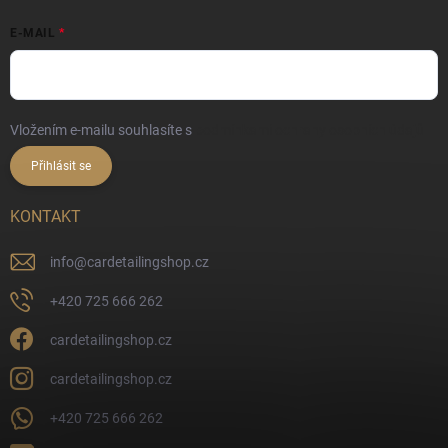
E-MAIL
Vložením e-mailu souhlasíte s
podmínkami ochrany osobních údajů
Přihlásit se
KONTAKT
info
@
cardetailingshop.cz
+420 725 666 262
cardetailingshop.cz
cardetailingshop.cz
+420 725 666 262