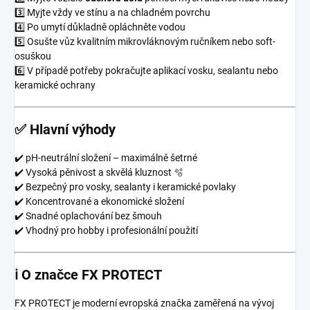
3️⃣ Myjte vždy ve stínu a na chladném povrchu
4️⃣ Po umytí důkladně opláchněte vodou
5️⃣ Osušte vůz kvalitním mikrovláknovým ručníkem nebo soft-
osuškou
6️⃣ V případě potřeby pokračujte aplikací vosku, sealantu nebo
keramické ochrany
✅ Hlavní výhody
✔️ pH-neutrální složení – maximálně šetrné
✔️ Vysoká pěnivost a skvělá kluznost 🫧
✔️ Bezpečný pro vosky, sealanty i keramické povlaky
✔️ Koncentrované a ekonomické složení
✔️ Snadné oplachování bez šmouh
✔️ Vhodný pro hobby i profesionální použití
ℹ️ O značce
FX PROTECT
FX PROTECT je moderní evropská značka zaměřená na vývoj