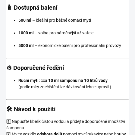
🧴 Dostupná balení
500 ml
– ideální pro běžné domácí mytí
1000 ml
– volba pro náročnější uživatele
5000 ml
– ekonomické balení pro profesionální provozy
⚙️ Doporučené ředění
Ruční mytí:
cca
10 ml šamponu na 10 litrů vody
(podle míry znečištění lze dávkování lehce upravit)
🛠️ Návod k použití
1️⃣ Napusťte kbelík čistou vodou a přidejte doporučené množství
šamponu
2️⃣ Myjte vozidlo
odshora dolů
pomocí mycí rukavice nebo houby