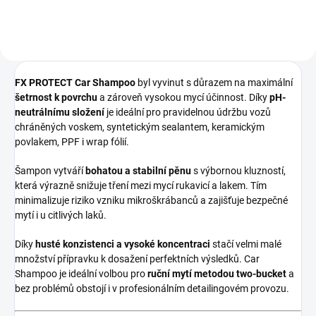
FX PROTECT Car Shampoo
byl vyvinut s důrazem na maximální
šetrnost k povrchu
a zároveň vysokou mycí účinnost. Díky
pH-
neutrálnímu složení
je ideální pro pravidelnou údržbu vozů
chráněných voskem, syntetickým sealantem, keramickým
povlakem, PPF i wrap fólií.
Šampon vytváří
bohatou a stabilní pěnu
s výbornou kluzností,
která výrazně snižuje tření mezi mycí rukavicí a lakem. Tím
minimalizuje riziko vzniku mikroškrábanců a zajišťuje bezpečné
mytí i u citlivých laků.
Díky
husté konzistenci a vysoké koncentraci
stačí velmi malé
množství přípravku k dosažení perfektních výsledků. Car
Shampoo je ideální volbou pro
ruční mytí metodou two-bucket
a
bez problémů obstojí i v profesionálním detailingovém provozu.