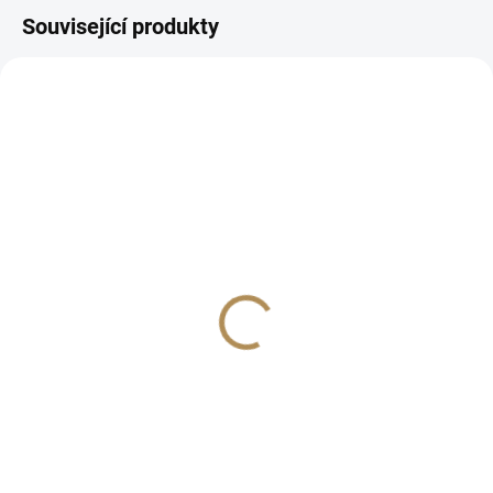
Související produkty
3698
3753
IHNED K ODESLÁNÍ
IHNED K ODESLÁNÍ
(>5 KS)
(2 KS)
Autošampón 500ml FX
Autošampón 5000ml FX
Protect-Car Shampoo
Protect-Car Shampoo
179 Kč
869 Kč
148 Kč bez DPH
718 Kč bez DPH
−
+
−
+
Do košíku
Do košíku