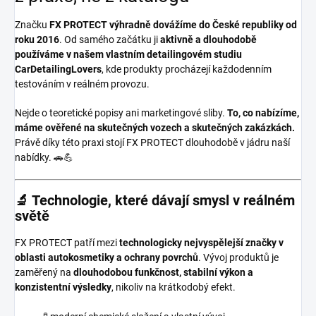
Značku
FX PROTECT
výhradně dovážíme do České republiky od
roku 2016
. Od samého začátku ji
aktivně a dlouhodobě
používáme v našem vlastním detailingovém studiu
CarDetailingLovers
, kde produkty procházejí každodenním
testováním v reálném provozu.
Nejde o teoretické popisy ani marketingové sliby.
To, co nabízíme,
máme ověřené na skutečných vozech a skutečných zakázkách.
Právě díky této praxi stojí FX PROTECT dlouhodobě v jádru naší
nabídky. 🚗💪
🔬 Technologie, které dávají smysl v reálném
světě
FX PROTECT patří mezi
technologicky nejvyspělejší značky v
oblasti autokosmetiky a ochrany povrchů
. Vývoj produktů je
zaměřený na
dlouhodobou funkčnost, stabilní výkon a
konzistentní výsledky
, nikoliv na krátkodobý efekt.