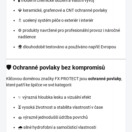
🧪 moderní chemické složení a vlastní vývoj
💎 keramické, grafenové a CNT ochranné povlaky
🚿 ucelený systém péče o exteriér i interiér
⚙️ produkty navržené pro profesionální provoz i náročné
nadšence
🌍 dlouhodobě testováno a používáno napříč Evropou
🛡️ Ochranné povlaky bez kompromisů
Klíčovou doménou značky FX PROTECT jsou
ochranné povlaky
,
které patří ke špičce ve své kategorii:
✨ výrazná hloubka lesku a vizuální efekt
⏳ vysoká životnost a stabilita vlastností v čase
🧽 výrazně jednodušší údržba povrchů
🌧️ silné hydrofobní a samočisticí vlastnosti