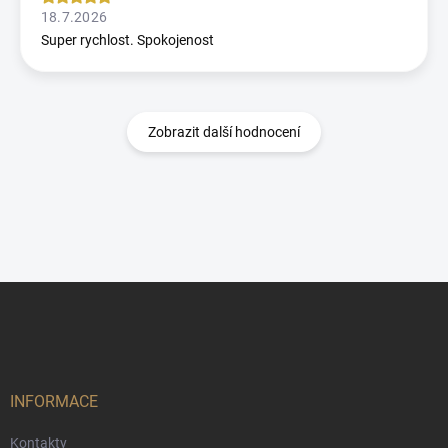
18.7.2026
Super rychlost. Spokojenost
Zobrazit další hodnocení
Z
á
p
a
t
í
INFORMACE
Kontakty