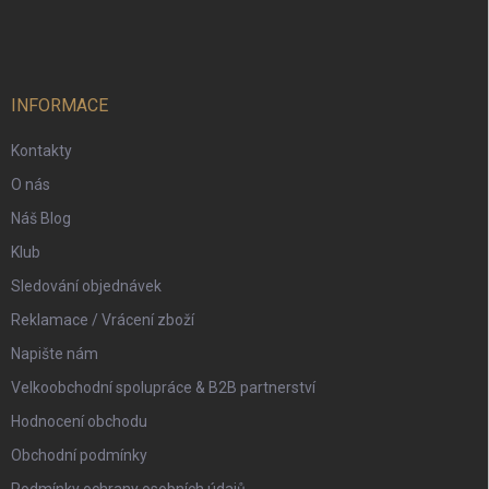
á
p
a
t
í
INFORMACE
Kontakty
O nás
Náš Blog
Klub
Sledování objednávek
Reklamace / Vrácení zboží
Napište nám
Velkoobchodní spolupráce & B2B partnerství
Hodnocení obchodu
Obchodní podmínky