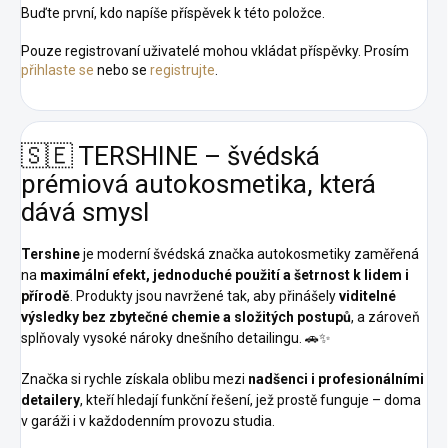
Buďte první, kdo napíše příspěvek k této položce.
Pouze registrovaní uživatelé mohou vkládat příspěvky. Prosím
přihlaste se
nebo se
registrujte
.
🇸🇪 TERSHINE – švédská
prémiová autokosmetika, která
dává smysl
Tershine
je moderní švédská značka autokosmetiky zaměřená
na
maximální efekt, jednoduché použití a šetrnost k lidem i
přírodě
. Produkty jsou navržené tak, aby přinášely
viditelné
výsledky bez zbytečné chemie a složitých postupů
, a zároveň
splňovaly vysoké nároky dnešního detailingu. 🚗✨
Značka si rychle získala oblibu mezi
nadšenci i profesionálními
detailery
, kteří hledají funkční řešení, jež prostě funguje – doma
v garáži i v každodenním provozu studia.