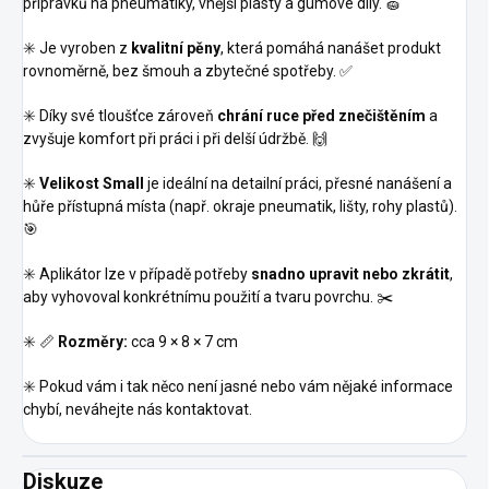
přípravků na pneumatiky, vnější plasty a gumové díly. 🧽
✳️ Je vyroben z
kvalitní pěny
, která pomáhá nanášet produkt
rovnoměrně, bez šmouh a zbytečné spotřeby. ✅
✳️ Díky své tloušťce zároveň
chrání ruce před znečištěním
a
zvyšuje komfort při práci i při delší údržbě. 🙌
✳️
Velikost Small
je ideální na detailní práci, přesné nanášení a
hůře přístupná místa (např. okraje pneumatik, lišty, rohy plastů).
🎯
✳️ Aplikátor lze v případě potřeby
snadno upravit nebo zkrátit
,
aby vyhovoval konkrétnímu použití a tvaru povrchu. ✂️
✳️ 📏
Rozměry:
cca 9 × 8 × 7 cm
✳️ Pokud vám i tak něco není jasné nebo vám nějaké informace
chybí, neváhejte nás kontaktovat.
Diskuze