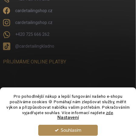
cardetailingshop.cz
cardetailingshop.cz
+420 725 666 262
@cardetailingkladno
PŘIJÍMÁME ONLINE PLATBY
FACEBOOK
Pro pohodlnější nákup a lepší fungování našeho e-shopu
používáme cookies 🍪 Pomáhají nám zlepšovat služby, měřit
výkon a přizpůsobovat nabídku vašim potřebám. Pokračováním
vyjadřujete souhlas. Více informací najdete
zde
.
Nastavení
Souhlasím
Copyright 2026
CarDetailingShop.cz
. Všechna práva vyhrazena.
Upravit