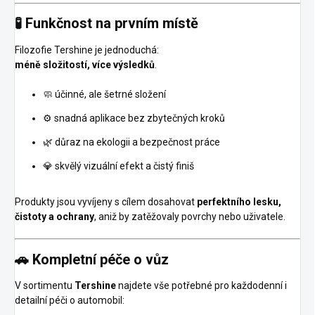
🧪 Funkčnost na prvním místě
Filozofie Tershine je jednoduchá:
méně složitostí, více výsledků
.
🧼 účinné, ale šetrné složení
⚙️ snadná aplikace bez zbytečných kroků
🌿 důraz na ekologii a bezpečnost práce
💎 skvělý vizuální efekt a čistý finiš
Produkty jsou vyvíjeny s cílem dosahovat
perfektního lesku,
čistoty a ochrany
, aniž by zatěžovaly povrchy nebo uživatele.
🚗 Kompletní péče o vůz
V sortimentu
Tershine
najdete vše potřebné pro každodenní i
detailní péči o automobil: