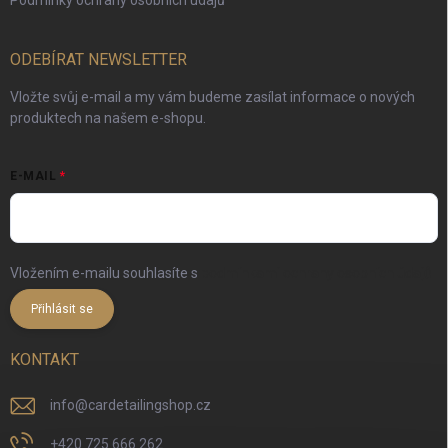
Podmínky ochrany osobních údajů
ODEBÍRAT NEWSLETTER
Vložte svůj e-mail a my vám budeme zasílat informace o nových
produktech na našem e-shopu.
E-MAIL
Vložením e-mailu souhlasíte s
podmínkami ochrany osobních údajů
Přihlásit se
KONTAKT
info
@
cardetailingshop.cz
+420 725 666 262