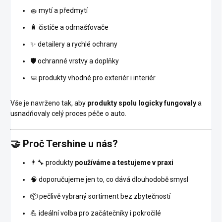
🧽 mytí a předmytí
🧴 čističe a odmašťovače
✨ detailery a rychlé ochrany
🛡️ ochranné vrstvy a doplňky
🧼 produkty vhodné pro exteriér i interiér
Vše je navrženo tak, aby
produkty spolu logicky fungovaly
a
usnadňovaly celý proces péče o auto.
🤝 Proč Tershine u nás?
👨‍🔧 produkty
používáme a testujeme v praxi
🧠 doporučujeme jen to, co dává dlouhodobě smysl
📦 pečlivě vybraný sortiment bez zbytečností
💪 ideální volba pro začátečníky i pokročilé