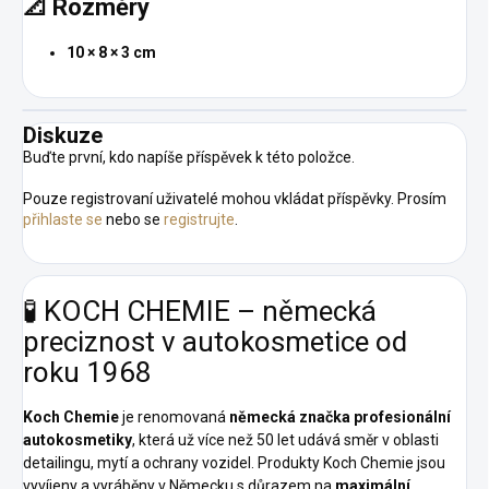
📐 Rozměry
10 × 8 × 3 cm
Diskuze
Buďte první, kdo napíše příspěvek k této položce.
Pouze registrovaní uživatelé mohou vkládat příspěvky. Prosím
přihlaste se
nebo se
registrujte
.
🧪 KOCH CHEMIE – německá
preciznost v autokosmetice od
roku 1968
Koch Chemie
je renomovaná
německá značka profesionální
autokosmetiky
, která už více než 50 let udává směr v oblasti
detailingu, mytí a ochrany vozidel. Produkty Koch Chemie jsou
vyvíjeny a vyráběny v Německu s důrazem na
maximální