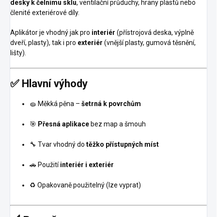
desky k čelnímu sklu
, ventilační průduchy, hrany plastů nebo
členité exteriérové díly.
Aplikátor je vhodný jak pro
interiér
(přístrojová deska, výplně
dveří, plasty), tak i pro
exteriér
(vnější plasty, gumová těsnění,
lišty).
✅ Hlavní výhody
🧽 Měkká pěna –
šetrná k povrchům
🎯
Přesná aplikace
bez map a šmouh
🔧 Tvar vhodný do
těžko přístupných míst
🚗 Použití
interiér i exteriér
♻️ Opakovaně použitelný (lze vyprat)