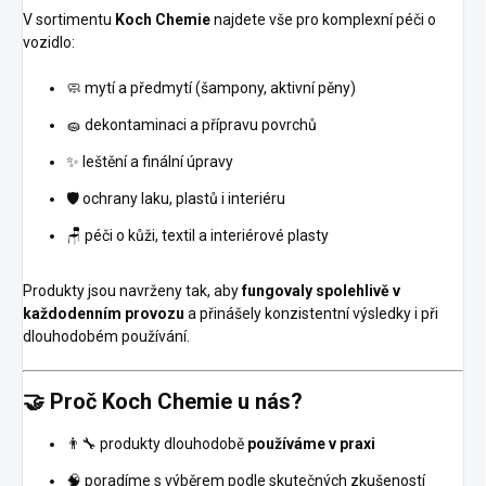
V sortimentu
Koch Chemie
najdete vše pro komplexní péči o
vozidlo:
🧼 mytí a předmytí (šampony, aktivní pěny)
🧽 dekontaminaci a přípravu povrchů
✨ leštění a finální úpravy
🛡️ ochrany laku, plastů i interiéru
🪑 péči o kůži, textil a interiérové plasty
Produkty jsou navrženy tak, aby
fungovaly spolehlivě v
každodenním provozu
a přinášely konzistentní výsledky i při
dlouhodobém používání.
🤝 Proč Koch Chemie u nás?
👨‍🔧 produkty dlouhodobě
používáme v praxi
🧠 poradíme s výběrem podle skutečných zkušeností