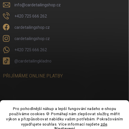
info
@
cardetailingshop.cz
+420 725 666 262
cardetailingshop.cz
cardetailingshop.cz
+420 725 666 262
@cardetailingkladno
PŘIJÍMÁME ONLINE PLATBY
FACEBOOK
Pro pohodlnější nákup a lepší fungování našeho e-shopu
používáme cookies 🍪 Pomáhají nám zlepšovat služby, měřit
výkon a přizpůsobovat nabídku vašim potřebám. Pokračováním
vyjadřujete souhlas. Více informací najdete
zde
.
Nastavení