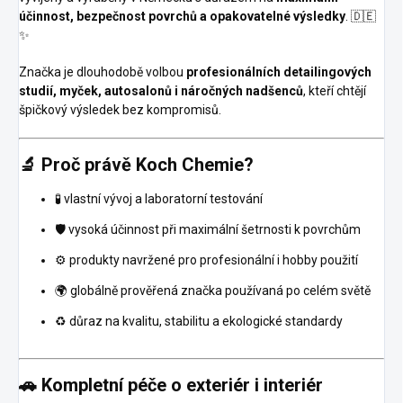
účinnost, bezpečnost povrchů a opakovatelné výsledky
. 🇩🇪
✨
Značka je dlouhodobě volbou
profesionálních detailingových
studií, myček, autosalonů i náročných nadšenců
, kteří chtějí
špičkový výsledek bez kompromisů.
🔬 Proč právě Koch Chemie?
🧪 vlastní vývoj a laboratorní testování
🛡️ vysoká účinnost při maximální šetrnosti k povrchům
⚙️ produkty navržené pro profesionální i hobby použití
🌍 globálně prověřená značka používaná po celém světě
♻️ důraz na kvalitu, stabilitu a ekologické standardy
🚗 Kompletní péče o exteriér i interiér