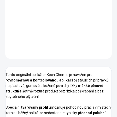
−
+
Přidat do košíku
Měkký
tvarovaný pěnový aplikátor
pro přesné nanášení
přípravků na
plasty, gumu a kůži
v interiéru i exteriéru. Ideální i
do
špatně přístupných míst
.
DETAILNÍ INFORMACE
ZEPTAT SE
HLÍDAT
Tento originální aplikátor Koch Chemie je navržen pro
rovnoměrnou a kontrolovanou aplikaci
ošetřujících přípravků
na plastové, gumové a kožené povrchy. Díky
měkké pěnové
struktuře
šetrně roztírá produkt bez rizika poškrábání a bez
zbytečného plýtvání.
Speciální
tvarovaný profil
umožňuje pohodlnou práci i v místech,
kam se běžný aplikátor nedostane – typicky
přechod palubní