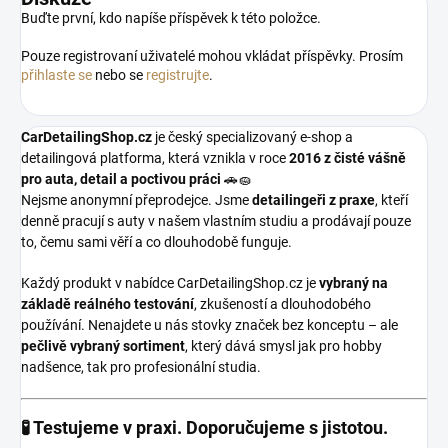
Buďte první, kdo napíše příspěvek k této položce.
Pouze registrovaní uživatelé mohou vkládat příspěvky. Prosím
přihlaste se
nebo se
registrujte
.
CarDetailingShop.cz
je český specializovaný e-shop a
detailingová platforma, která vznikla v roce
2016 z čisté vášně
pro auta, detail a poctivou práci
🚗🧽
Nejsme anonymní přeprodejce. Jsme
detailingeři z praxe
, kteří
denně pracují s auty v našem vlastním studiu a prodávají pouze
to, čemu sami věří a co dlouhodobě funguje.
Každý produkt v nabídce CarDetailingShop.cz je
vybraný na
základě reálného testování
, zkušeností a dlouhodobého
používání. Nenajdete u nás stovky značek bez konceptu – ale
pečlivě vybraný sortiment
, který dává smysl jak pro hobby
nadšence, tak pro profesionální studia.
🧪 Testujeme v praxi. Doporučujeme s jistotou.