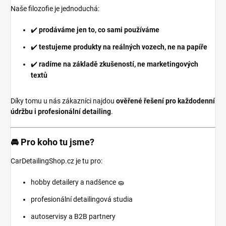
Naše filozofie je jednoduchá:
✔️
prodáváme jen to, co sami používáme
✔️
testujeme produkty na reálných vozech, ne na papíře
✔️
radíme na základě zkušeností, ne marketingových
textů
Díky tomu u nás zákazníci najdou
ověřené řešení pro každodenní
údržbu i profesionální detailing
.
🚘 Pro koho tu jsme?
CarDetailingShop.cz je tu pro:
hobby detailery a nadšence 🧽
profesionální detailingová studia
autoservisy a B2B partnery