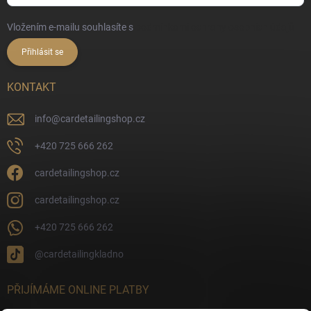
Vložením e-mailu souhlasíte s
podmínkami ochrany osobních údajů
Přihlásit se
KONTAKT
info
@
cardetailingshop.cz
+420 725 666 262
cardetailingshop.cz
cardetailingshop.cz
+420 725 666 262
@cardetailingkladno
PŘIJÍMÁME ONLINE PLATBY