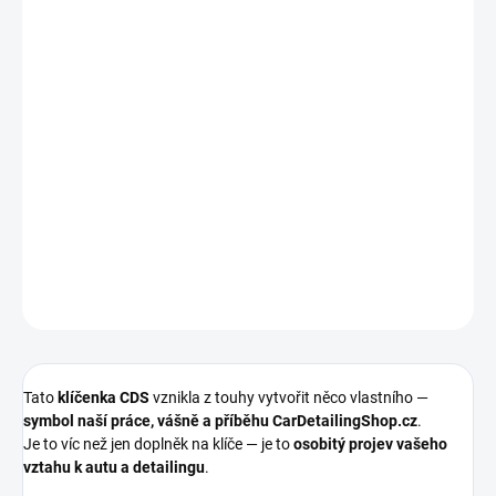
MOŽNOSTI
DORUČENÍ
−
+
Přidat do košíku
Stylová
klíčenka CDS
🚗🔑 – originální doplněk srdcem detailera.
Minimalistický design, každodenní praktičnost a malý symbol
vášní pro auto a detailing! ✨
DETAILNÍ INFORMACE
ZEPTAT SE
HLÍDAT
Tato
klíčenka CDS
vznikla z touhy vytvořit něco vlastního —
symbol naší práce, vášně a příběhu CarDetailingShop.cz
.
Je to víc než jen doplněk na klíče — je to
osobitý projev vašeho
vztahu k autu a detailingu
.