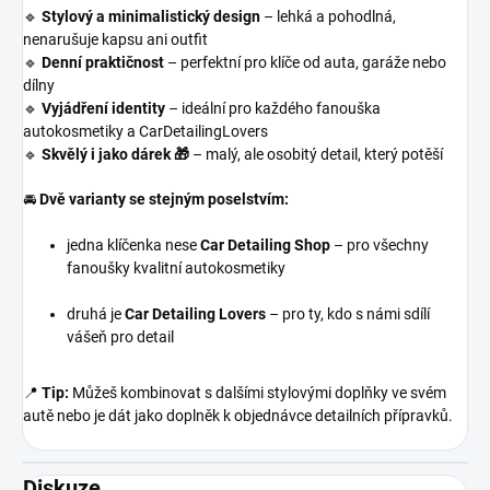
🔹
Stylový a minimalistický design
– lehká a pohodlná,
nenarušuje kapsu ani outfit
🔹
Denní praktičnost
– perfektní pro klíče od auta, garáže nebo
dílny
🔹
Vyjádření identity
– ideální pro každého fanouška
autokosmetiky a CarDetailingLovers
🔹
Skvělý i jako dárek 🎁
– malý, ale osobitý detail, který potěší
🚘
Dvě varianty se stejným poselstvím:
jedna klíčenka nese
Car Detailing Shop
– pro všechny
fanoušky kvalitní autokosmetiky
druhá je
Car Detailing Lovers
– pro ty, kdo s námi sdílí
vášeň pro detail
📍
Tip:
Můžeš kombinovat s dalšími stylovými doplňky ve svém
autě nebo je dát jako doplněk k objednávce detailních přípravků.
Diskuze