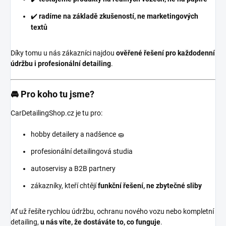
✔️
radíme na základě zkušeností, ne marketingových
textů
Díky tomu u nás zákazníci najdou
ověřené řešení pro každodenní
údržbu i profesionální detailing
.
🚘 Pro koho tu jsme?
CarDetailingShop.cz je tu pro:
hobby detailery a nadšence 🧽
profesionální detailingová studia
autoservisy a B2B partnery
zákazníky, kteří chtějí
funkční řešení, ne zbytečné sliby
Ať už řešíte rychlou údržbu, ochranu nového vozu nebo kompletní
detailing,
u nás víte, že dostáváte to, co funguje
.