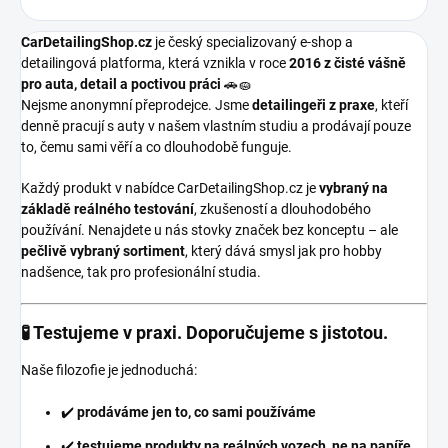
CarDetailingShop.cz
je český specializovaný e-shop a
detailingová platforma, která vznikla v roce
2016 z čisté vášně
pro auta, detail a poctivou práci
🚗🧽
Nejsme anonymní přeprodejce. Jsme
detailingeři z praxe
, kteří
denně pracují s auty v našem vlastním studiu a prodávají pouze
to, čemu sami věří a co dlouhodobě funguje.
Každý produkt v nabídce CarDetailingShop.cz je
vybraný na
základě reálného testování
, zkušeností a dlouhodobého
používání. Nenajdete u nás stovky značek bez konceptu – ale
pečlivě vybraný sortiment
, který dává smysl jak pro hobby
nadšence, tak pro profesionální studia.
🧪 Testujeme v praxi. Doporučujeme s jistotou.
Naše filozofie je jednoduchá:
✔️
prodáváme jen to, co sami používáme
✔️
testujeme produkty na reálných vozech, ne na papíře