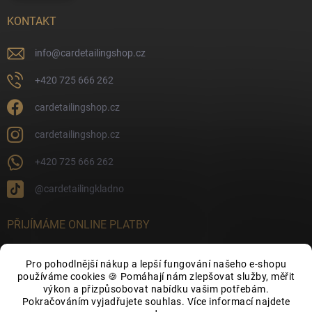
KONTAKT
info
@
cardetailingshop.cz
+420 725 666 262
cardetailingshop.cz
cardetailingshop.cz
+420 725 666 262
@cardetailingkladno
PŘIJÍMÁME ONLINE PLATBY
Pro pohodlnější nákup a lepší fungování našeho e-shopu
používáme cookies 🍪 Pomáhají nám zlepšovat služby, měřit
výkon a přizpůsobovat nabídku vašim potřebám.
FACEBOOK
Pokračováním vyjadřujete souhlas. Více informací najdete