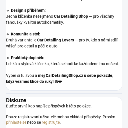
🔹
Design s příběhem:
Jedna klíčenka nese jméno
Car Detailing Shop
— pro všechny
fanoušky kvalitní autokosmetiky.
🔹
Komunita a styl:
Druhá varianta je
Car Detailing Lovers
— pro ty, kdo s námi sdílí
vášeň pro detail a péči o auto.
🔹
Praktický doplněk:
Lehká a stylová klíčenka, která se hodí ke každodennímu nošení.
Vyber si tu svou a
měj CarDetailingShop.cz u sebe pokaždé,
když vezmeš klíče do ruky!
🚘❤️
Diskuze
Buďte první, kdo napíše příspěvek k této položce.
Pouze registrovaní uživatelé mohou vkládat příspěvky. Prosím
přihlaste se
nebo se
registrujte
.