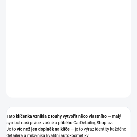
MOŽNOSTI
DORUČENÍ
−
+
Přidat do košíku
Stylová
klíčenka CDL
🚗🔑 – minimalistický doplněk srdcem
detailera.
Originální symbol vášně pro auta a kvalitní autokosmetiku — měj
svůj detailing u sebe vždy, když vezmeš klíče do ruky.
DETAILNÍ INFORMACE
ZEPTAT SE
HLÍDAT
Tato
klíčenka vznikla z touhy vytvořit něco vlastního
— malý
symbol naší práce, vášně a příběhu CarDetailingShop.cz.
Je to
víc než jen doplněk na klíče
— je to výraz identity každého
detailera a milovníka kvalitní autokosmetiky.