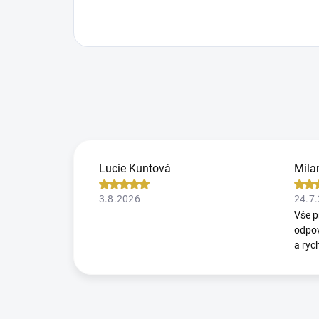
Lucie Kuntová
Mila
3.8.2026
24.7
Vše p
odpov
a ryc