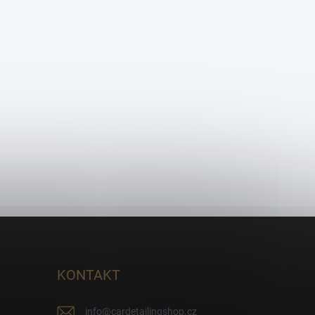
KONTAKT
info
@
cardetailingshop.cz