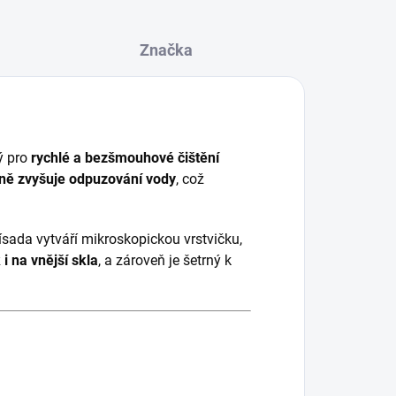
Značka
ý pro
rychlé a bezšmouhové čištění
vně zvyšuje odpuzování vody
, což
ísada vytváří mikroskopickou vrstvičku,
k i na vnější skla
, a zároveň je šetrný k