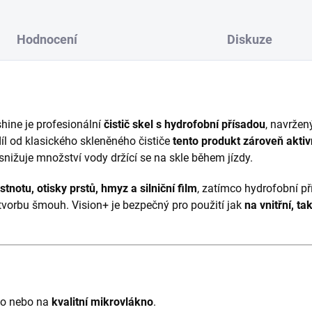
Hodnocení
Diskuze
shine
je profesionální
čistič skel s hydrofobní přísadou
, navržen
díl od klasického skleněného čističe
tento produkt zároveň akti
snižuje množství vody držící se na skle během jízdy.
tnotu, otisky prstů, hmyz a silniční film
, zatímco hydrofobní př
tvorbu šmouh. Vision+ je bezpečný pro použití jak
na vnitřní, ta
lo nebo na
kvalitní mikrovlákno
.