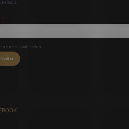
 e-shopu.
L
ím e-mailu souhlasíte s
podmínkami ochrany osobních údajů
hlásit se
EBOOK