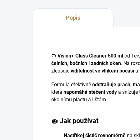
Popis
🧼
Vision+ Glass Cleaner 500 ml
od
Ter
čelních, bočních i zadních oken
. Na roz
zlepšuje
viditelnost ve vlhkém počasí
a 
Formula efektivně
odstraňuje prach, mas
která
napomáhá stečení vody
a snižuje 
okolnímu plastu a lištám.
🧽
Jak používat
Nastříkej čistič rovnoměrně
na sk