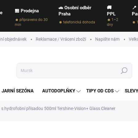
🚗 Osobní odběr
🚚
📍
🏪 Prodejna
ce
Praha
PPL
Pa
připraveno do 30
1–2
telefonická dohoda
min
dny
ní objednávek
Reklamace / Vrácení zboží
Napište nám
Velk
Hledat
JARNÍ SEZÓNA
AUTODOPLŇKY
TIPY OD CDS
SLEVY
n s hydrofobní přísadou 500ml Tershine-Vision+ Glass Cleaner
NAČKA:
TERSHINE