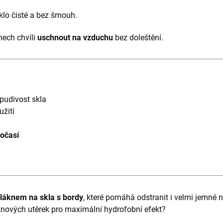
lo čisté a bez šmouh.
nech chvíli
uschnout na vzduchu
bez doleštění.
pudivost skla
žití
počasí
láknem na skla s bordy
, které pomáhá odstranit i velmi jemné
nových utěrek pro maximální hydrofobní efekt?