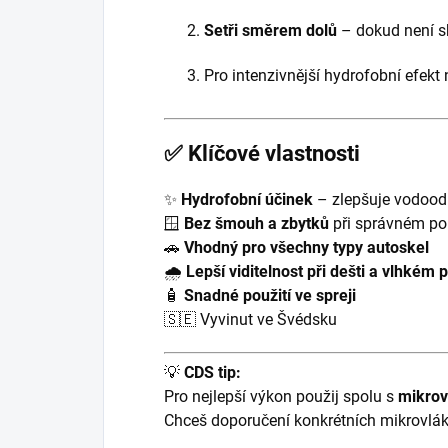
Setři směrem dolů
– dokud není sk
Pro intenzivnější hydrofobní efekt 
✅
Klíčové vlastnosti
✨
Hydrofobní účinek
– zlepšuje vodood
🪟
Bez šmouh a zbytků
při správném pou
🚗
Vhodný pro všechny typy autoskel
🌧️
Lepší viditelnost při dešti a vlhkém 
🧴
Snadné použití ve spreji
🇸🇪 Vyvinut ve Švédsku
💡
CDS tip:
Pro nejlepší výkon použij spolu s
mikrov
Chceš doporučení konkrétních mikrovlák