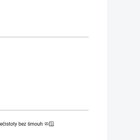
 nečistoty bez šmouh 🧼🪟