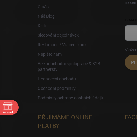
našem
O nás
Náš Blog
E-MAI
Klub
Sledování objednávek
Reklamace / Vrácení zboží
Vložen
Napište nám
Při
Velkoobchodní spolupráce & B2B
partnerství
Hodnocení obchodu
Obchodní podmínky
Podmínky ochrany osobních údajů
Zobrazit
PŘIJÍMÁME ONLINE
FAC
30
PLATBY
30
30