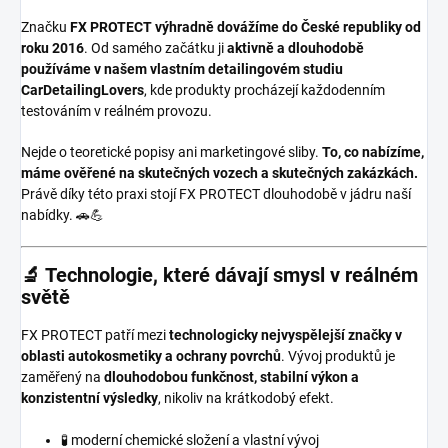
Značku
FX PROTECT
výhradně dovážíme do České republiky od
roku 2016
. Od samého začátku ji
aktivně a dlouhodobě
používáme v našem vlastním detailingovém studiu
CarDetailingLovers
, kde produkty procházejí každodenním
testováním v reálném provozu.
Nejde o teoretické popisy ani marketingové sliby.
To, co nabízíme,
máme ověřené na skutečných vozech a skutečných zakázkách.
Právě díky této praxi stojí FX PROTECT dlouhodobě v jádru naší
nabídky. 🚗💪
🔬 Technologie, které dávají smysl v reálném
světě
FX PROTECT patří mezi
technologicky nejvyspělejší značky v
oblasti autokosmetiky a ochrany povrchů
. Vývoj produktů je
zaměřený na
dlouhodobou funkčnost, stabilní výkon a
konzistentní výsledky
, nikoliv na krátkodobý efekt.
🧪 moderní chemické složení a vlastní vývoj