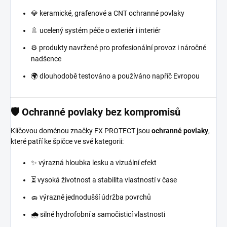
💎 keramické, grafenové a CNT ochranné povlaky
🚿 ucelený systém péče o exteriér i interiér
⚙️ produkty navržené pro profesionální provoz i náročné
nadšence
🌍 dlouhodobě testováno a používáno napříč Evropou
🛡️ Ochranné povlaky bez kompromisů
Klíčovou doménou značky FX PROTECT jsou
ochranné povlaky
,
které patří ke špičce ve své kategorii:
✨ výrazná hloubka lesku a vizuální efekt
⏳ vysoká životnost a stabilita vlastností v čase
🧽 výrazně jednodušší údržba povrchů
🌧️ silné hydrofobní a samočisticí vlastnosti