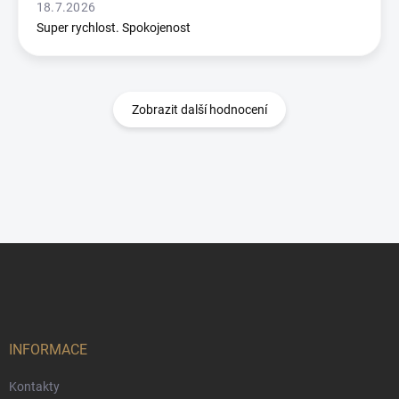
18.7.2026
Super rychlost. Spokojenost
Zobrazit další hodnocení
Z
á
p
a
t
í
INFORMACE
Kontakty