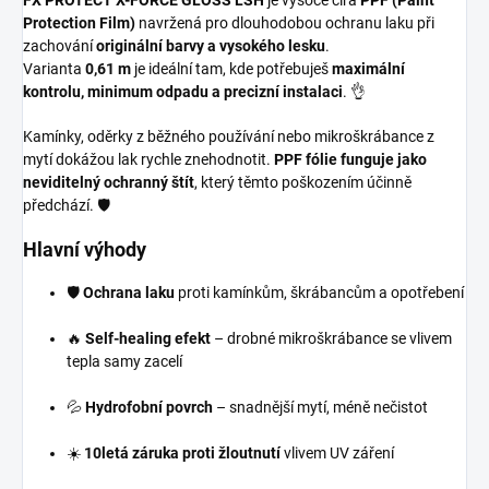
FX PROTECT X-FORCE GLOSS LSH
je vysoce čirá
PPF (Paint
Protection Film)
navržená pro dlouhodobou ochranu laku při
zachování
originální barvy a vysokého lesku
.
Varianta
0,61 m
je ideální tam, kde potřebuješ
maximální
kontrolu, minimum odpadu a precizní instalaci
. 👌
Kamínky, oděrky z běžného používání nebo mikroškrábance z
mytí dokážou lak rychle znehodnotit.
PPF fólie funguje jako
neviditelný ochranný štít
, který těmto poškozením účinně
předchází. 🛡️
Hlavní výhody
🛡️
Ochrana laku
proti kamínkům, škrábancům a opotřebení
🔥
Self-healing efekt
– drobné mikroškrábance se vlivem
tepla samy zacelí
💦
Hydrofobní povrch
– snadnější mytí, méně nečistot
☀️
10letá záruka proti žloutnutí
vlivem UV záření