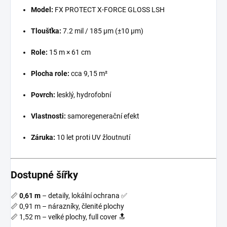
Model:
FX PROTECT X-FORCE GLOSS LSH
Tloušťka:
7.2 mil / 185 µm (±10 µm)
Role:
15 m × 61 cm
Plocha role:
cca 9,15 m²
Povrch:
lesklý, hydrofobní
Vlastnosti:
samoregenerační efekt
Záruka:
10 let proti UV žloutnutí
Dostupné šířky
📏
0,61 m
– detaily, lokální ochrana ✅
📏 0,91 m – nárazníky, členité plochy
📏 1,52 m – velké plochy, full cover 🔝