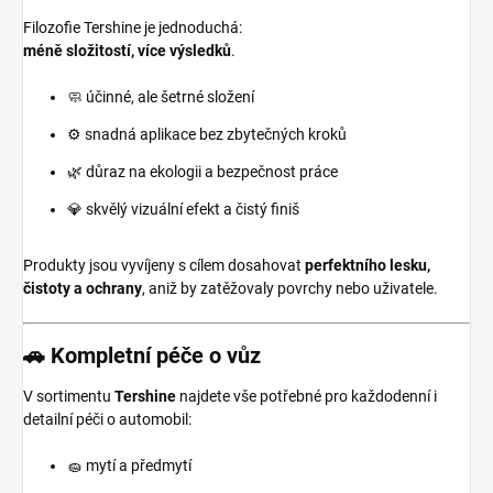
Filozofie Tershine je jednoduchá:
méně složitostí, více výsledků
.
🧼 účinné, ale šetrné složení
⚙️ snadná aplikace bez zbytečných kroků
🌿 důraz na ekologii a bezpečnost práce
💎 skvělý vizuální efekt a čistý finiš
Produkty jsou vyvíjeny s cílem dosahovat
perfektního lesku,
čistoty a ochrany
, aniž by zatěžovaly povrchy nebo uživatele.
🚗 Kompletní péče o vůz
V sortimentu
Tershine
najdete vše potřebné pro každodenní i
detailní péči o automobil:
🧽 mytí a předmytí