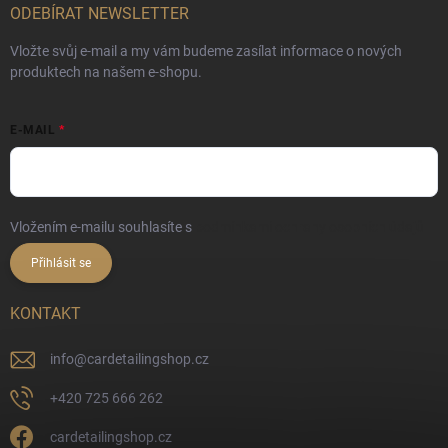
ODEBÍRAT NEWSLETTER
Vložte svůj e-mail a my vám budeme zasílat informace o nových
produktech na našem e-shopu.
E-MAIL
Vložením e-mailu souhlasíte s
podmínkami ochrany osobních údajů
Přihlásit se
KONTAKT
info
@
cardetailingshop.cz
+420 725 666 262
cardetailingshop.cz