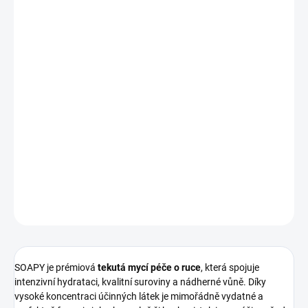
cena:
MOŽNOSTI
DORUČENÍ
−
+
Přidat do košíku
Hydratační, krásně voňavé a vysoce kvalitní tekuté mýdlo na ruce,
které zanechá pokožku jemnou a svěží. Veganské složení bez
parabenů a ftalátů, obohacené o arganový olej. Extrémně vydatné
a dostupné ve vůních
Blomster
a
Apelsin
. 🌿🧼✨
DETAILNÍ INFORMACE
ZEPTAT SE
HLÍDAT
SOAPY je prémiová
tekutá mycí péče o ruce
, která spojuje
intenzivní hydrataci, kvalitní suroviny a nádherné vůně. Díky
vysoké koncentraci účinných látek je mimořádně vydatné a