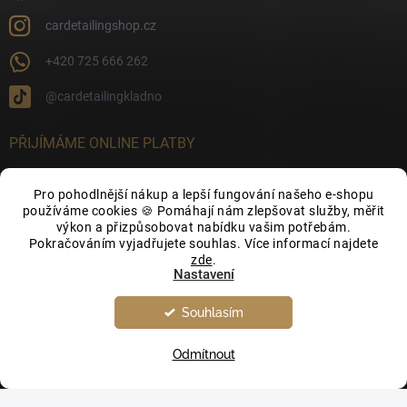
cardetailingshop.cz
+420 725 666 262
@cardetailingkladno
PŘIJÍMÁME ONLINE PLATBY
Pro pohodlnější nákup a lepší fungování našeho e-shopu
používáme cookies 🍪 Pomáhají nám zlepšovat služby, měřit
výkon a přizpůsobovat nabídku vašim potřebám.
FACEBOOK
Pokračováním vyjadřujete souhlas. Více informací najdete
zde
.
Nastavení
Souhlasím
Odmítnout
Copyright 2026
CarDetailingShop.cz
. Všechna práva vyhrazena.
Upravit
nastavení cookies
Vytvořil Shoptet