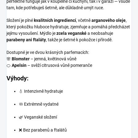
perfektně funguje jak v koupelně či kuchyni, tak i v garáži — všude
tam, kde potřebuješ šetrně, ale důkladně umýt ruce.
Složení je plné
kvalitních ingrediencí
, včetně
arganového oleje
,
který pokožku hluboce hydratuje, zjemňuje a pomáhá předcházet
jejímu vysoušení. Mýdlo je
zcela veganské
a neobsahuje
parabeny ani ftaláty
, takže je šetrné k pokožce i přírodě.
Dostupné je ve dvou krásných parfemacích:
🌸
Blomster
– jemná, květinová vůně
🍊
Apelsin
– svěží citrusová vůně pomeranče
Výhody:
💧 Intenzivně hydratuje
🧼 Extrémně vydatné
🌿 Veganské složení
❌ Bez parabenů a ftalátů