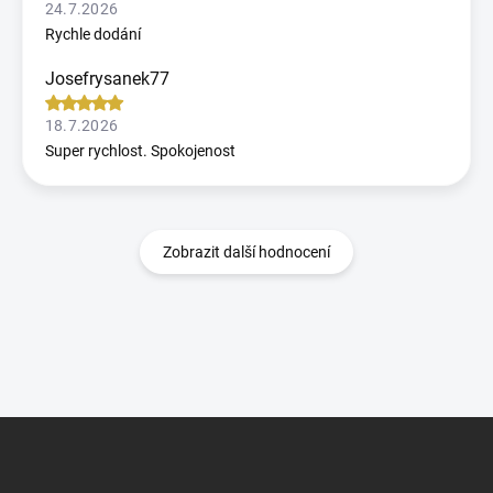
24.7.2026
Rychle dodání
Josefrysanek77
18.7.2026
Super rychlost. Spokojenost
Zobrazit další hodnocení
Z
á
p