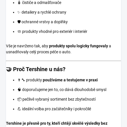
🧴 čističe a odmašťovače
✨ detailery a rychlé ochrany
🛡️ ochranné vrstvy a doplňky
🧼 produkty vhodné pro exteriér i interiér
Vše je navrženo tak, aby
produkty spolu logicky fungovaly
a
usnadňovaly celý proces péče o auto.
🤝 Proč Tershine u nás?
👨‍🔧 produkty
používáme a testujeme v praxi
🧠 doporučujeme jen to, co dává dlouhodobě smysl
📦 pečlivě vybraný sortiment bez zbytečností
💪 ideální volba pro začátečníky i pokročilé
Tershine je přesně pro ty, kteří chtějí skvělé výsledky bez