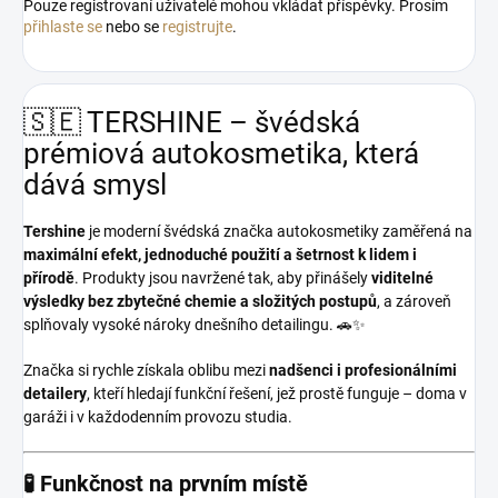
Pouze registrovaní uživatelé mohou vkládat příspěvky. Prosím
přihlaste se
nebo se
registrujte
.
🇸🇪 TERSHINE – švédská
prémiová autokosmetika, která
dává smysl
Tershine
je moderní švédská značka autokosmetiky zaměřená na
maximální efekt, jednoduché použití a šetrnost k lidem i
přírodě
. Produkty jsou navržené tak, aby přinášely
viditelné
výsledky bez zbytečné chemie a složitých postupů
, a zároveň
splňovaly vysoké nároky dnešního detailingu. 🚗✨
Značka si rychle získala oblibu mezi
nadšenci i profesionálními
detailery
, kteří hledají funkční řešení, jež prostě funguje – doma v
garáži i v každodenním provozu studia.
🧪 Funkčnost na prvním místě