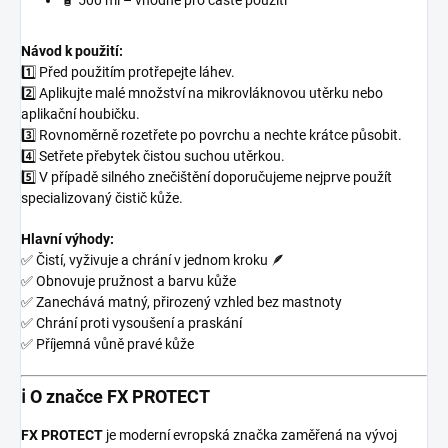
🧴 500 ml – vhodné pro časté použití
Návod k použití:
1️⃣ Před použitím protřepejte láhev.
2️⃣ Aplikujte malé množství na mikrovláknovou utěrku nebo
aplikační houbičku.
3️⃣ Rovnoměrně rozetřete po povrchu a nechte krátce působit.
4️⃣ Setřete přebytek čistou suchou utěrkou.
5️⃣ V případě silného znečištění doporučujeme nejprve použít
specializovaný čistič kůže.
Hlavní výhody:
✅ Čistí, vyživuje a chrání v jednom kroku 🪶
✅ Obnovuje pružnost a barvu kůže
✅ Zanechává matný, přirozený vzhled bez mastnoty
✅ Chrání proti vysoušení a praskání
✅ Příjemná vůně pravé kůže
ℹ️ O značce FX PROTECT
FX PROTECT
je moderní evropská značka zaměřená na vývoj