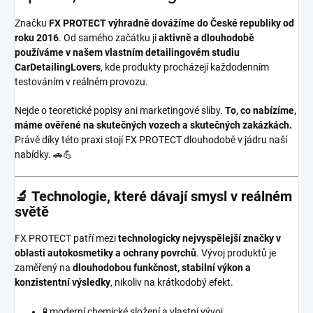
Značku
FX PROTECT
výhradně dovážíme do České republiky od
roku 2016
. Od samého začátku ji
aktivně a dlouhodobě
používáme v našem vlastním detailingovém studiu
CarDetailingLovers
, kde produkty procházejí každodenním
testováním v reálném provozu.
Nejde o teoretické popisy ani marketingové sliby.
To, co nabízíme,
máme ověřené na skutečných vozech a skutečných zakázkách.
Právě díky této praxi stojí FX PROTECT dlouhodobě v jádru naší
nabídky. 🚗💪
🔬 Technologie, které dávají smysl v reálném
světě
FX PROTECT patří mezi
technologicky nejvyspělejší značky v
oblasti autokosmetiky a ochrany povrchů
. Vývoj produktů je
zaměřený na
dlouhodobou funkčnost, stabilní výkon a
konzistentní výsledky
, nikoliv na krátkodobý efekt.
🧪 moderní chemické složení a vlastní vývoj