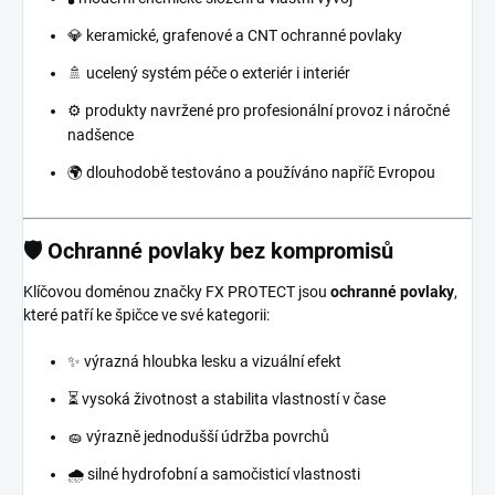
💎 keramické, grafenové a CNT ochranné povlaky
🚿 ucelený systém péče o exteriér i interiér
⚙️ produkty navržené pro profesionální provoz i náročné
nadšence
🌍 dlouhodobě testováno a používáno napříč Evropou
🛡️ Ochranné povlaky bez kompromisů
Klíčovou doménou značky FX PROTECT jsou
ochranné povlaky
,
které patří ke špičce ve své kategorii:
✨ výrazná hloubka lesku a vizuální efekt
⏳ vysoká životnost a stabilita vlastností v čase
🧽 výrazně jednodušší údržba povrchů
🌧️ silné hydrofobní a samočisticí vlastnosti