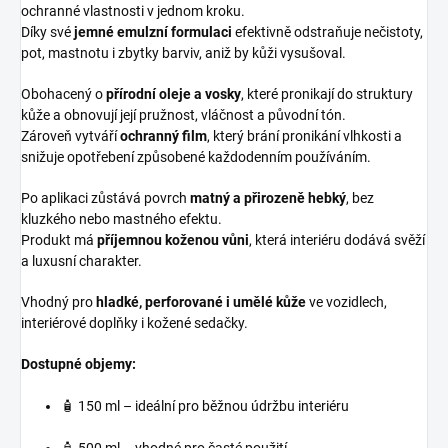
ochranné vlastnosti v jednom kroku.
Díky své
jemné emulzní formulaci
efektivně odstraňuje nečistoty,
pot, mastnotu i zbytky barviv, aniž by kůži vysušoval.
Obohacený o
přírodní oleje a vosky
, které pronikají do struktury
kůže a obnovují její pružnost, vláčnost a původní tón.
Zároveň vytváří
ochranný film
, který brání pronikání vlhkosti a
snižuje opotřebení způsobené každodenním používáním.
Po aplikaci zůstává povrch
matný a přirozeně hebký
, bez
kluzkého nebo mastného efektu.
Produkt má
příjemnou koženou vůni
, která interiéru dodává svěží
a luxusní charakter.
Vhodný pro
hladké, perforované i umělé kůže
ve vozidlech,
interiérové doplňky i kožené sedačky.
Dostupné objemy:
🧴 150 ml – ideální pro běžnou údržbu interiéru