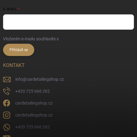
E-MAIL
Vložením e-mailu souhlasíte s
podmínkami ochrany osobních údajů
Přihlásit se
KONTAKT
info
@
cardetailingshop.cz
+420 725 666 262
cardetailingshop.cz
cardetailingshop.cz
+420 725 666 262