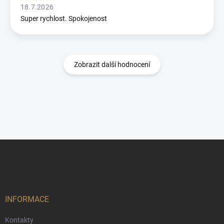
18.7.2026
Super rychlost. Spokojenost
Zobrazit další hodnocení
Z
á
p
a
t
í
INFORMACE
Kontakty