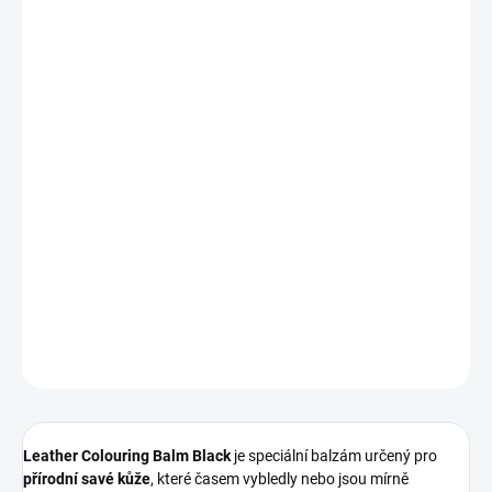
330 Kč bez DPH
Měrná
IHNED K ODESLÁNÍ
(2 KS)
cena:
MOŽNOSTI
DORUČENÍ
−
+
Přidat do košíku
Vyživující
balzám na černou kůži
, který
oživuje barvu, zvýrazňuje
její hloubku
a zároveň poskytuje
intenzivní ochranu proti vlhkosti
a stárnutí
.
DETAILNÍ INFORMACE
ZEPTAT SE
HLÍDAT
Leather Colouring Balm Black
je speciální balzám určený pro
přírodní savé kůže
, které časem vybledly nebo jsou mírně