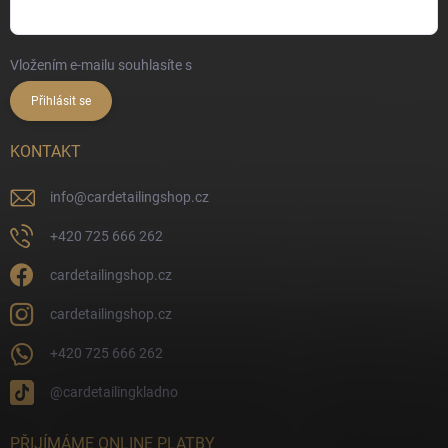
Vložením e-mailu souhlasíte s
podmínkami ochrany osobních údajů
Přihlásit se
KONTAKT
info
@
cardetailingshop.cz
+420 725 666 262
cardetailingshop.cz
cardetailingshop.cz
+420 725 666 262
@cardetailingkladno
PŘIJÍMÁME ONLINE PLATBY