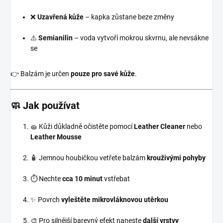
❌
Uzavřená kůže
– kapka zůstane beze změny
⚠️
Semianilin
– voda vytvoří mokrou skvrnu, ale nevsákne
se
👉 Balzám je určen
pouze pro savé kůže
.
🧼 Jak používat
🧽 Kůži důkladně očistěte pomocí
Leather Cleaner
nebo
Leather Mousse
🧴 Jemnou houbičkou vetřete balzám
krouživými pohyby
⏱️ Nechte
cca 10 minut
vstřebat
✨ Povrch
vyleštěte mikrovláknovou utěrkou
🎨 Pro silnější barevný efekt naneste
další vrstvy