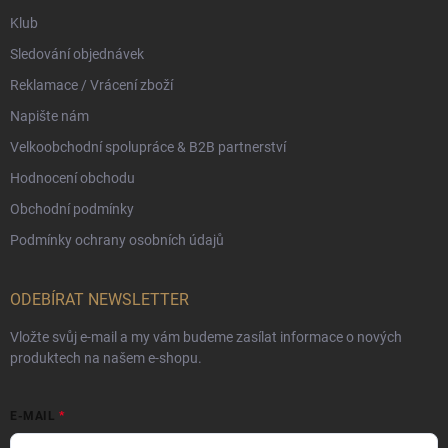
Klub
Sledování objednávek
Reklamace / Vrácení zboží
Napište nám
Velkoobchodní spolupráce & B2B partnerství
Hodnocení obchodu
Obchodní podmínky
Podmínky ochrany osobních údajů
ODEBÍRAT NEWSLETTER
Vložte svůj e-mail a my vám budeme zasílat informace o nových
produktech na našem e-shopu.
E-MAIL