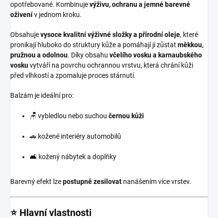
opotřebované. Kombinuje
výživu, ochranu a jemné barevné
oživení
v jednom kroku.
Obsahuje
vysoce kvalitní výživné složky a přírodní oleje
, které
pronikají hluboko do struktury kůže a pomáhají jí zůstat
měkkou,
pružnou a odolnou
. Díky obsahu
včelího vosku a karnaubského
vosku
vytváří na povrchu ochrannou vrstvu, která chrání kůži
před vlhkostí a zpomaluje proces stárnutí.
Balzám je ideální pro:
🪑 vybledlou nebo suchou
černou kůži
🚗 kožené interiéry automobilů
🛋️ kožený nábytek a doplňky
Barevný efekt lze
postupně zesilovat
nanášením více vrstev.
⭐ Hlavní vlastnosti