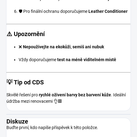
🛡️ Pro finální ochranu doporučujeme
Leather Conditioner
⚠️ Upozornění
❌
Nepoužívejte na ekokůži, semiš ani nubuk
Vždy doporučujeme
test na méně viditelném místě
💡 Tip od CDS
Skvělé řešení pro
rychlé oživení barvy bez barvení kůže
. Ideální
údržba mezi renovacemi 👌🟥
Diskuze
Buďte první, kdo napíše příspěvek k této položce.