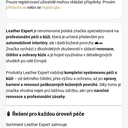
Pouze registrovaní uživatelé mohou vkládat příspěvky. Prosím
přihlaste se
nebo se
registrujte
.
Leather Expert
je renomovaná polská značka specializovaná na
profesionální péči o kůži
, která je určená především pro
automobilové interiéry
, ale i další kožené povrchy 🛋️🚗
Značka vychází z dlouholetých zkušeností v oblasti
renovace,
čištění a ochrany kůže
a je hojně využívána v detailingových
studiích po celé Evropě.
Produkty Leather Expert nabízejí
kompletní systémovou péči o
kůži
– od šetrného čištění, přes výživu a ochranu, až po
opravy,
barvení a renovaci poškozených kožených povrchů
. Díky tomu je
značka vhodná nejen pro běžnou údržbu, ale i pro
náročné
renovace a profesionální zásahy
.
🧴 Řešení pro každou úroveň péče
Sortiment Leather Expert zahrnuje: