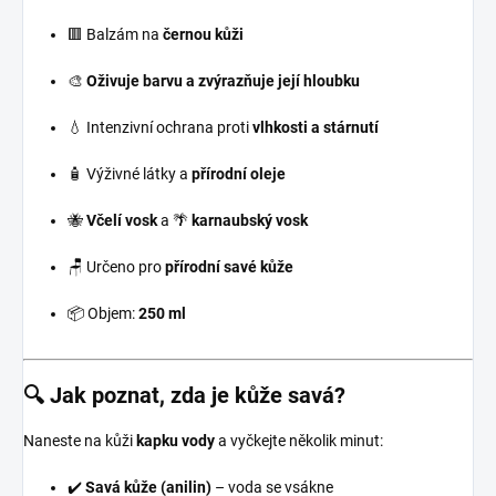
🟥 Balzám na
černou kůži
🎨
Oživuje barvu a zvýrazňuje její hloubku
💧 Intenzivní ochrana proti
vlhkosti a stárnutí
🧴 Výživné látky a
přírodní oleje
🐝
Včelí vosk
a 🌴
karnaubský vosk
🪑 Určeno pro
přírodní savé kůže
📦 Objem:
250 ml
🔍 Jak poznat, zda je kůže savá?
Naneste na kůži
kapku vody
a vyčkejte několik minut:
✔️
Savá kůže (anilin)
– voda se vsákne