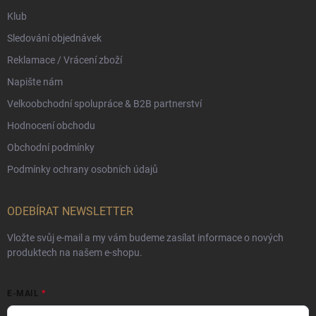
Klub
Sledování objednávek
Reklamace / Vrácení zboží
Napište nám
Velkoobchodní spolupráce & B2B partnerství
Hodnocení obchodu
Obchodní podmínky
Podmínky ochrany osobních údajů
ODEBÍRAT NEWSLETTER
Vložte svůj e-mail a my vám budeme zasílat informace o nových
produktech na našem e-shopu.
E-MAIL