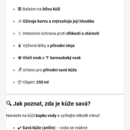
🟥 Balzám na
bílou kůži
🎨
Oživuje barvu a zvýrazňuje její hloubku
💧 Intenzivní ochrana proti
vlhkosti a stárnutí
🧴 Výživné látky a
přírodní oleje
🐝
Včelí vosk
a 🌴
karnaubský vosk
🪑 Určeno pro
přírodní savé kůže
📦 Objem:
250 ml
🔍 Jak poznat, zda je kůže savá?
Naneste na kůži
kapku vody
a vyčkejte několik minut:
✔️
Savá kůže (anilin)
– voda se vsákne