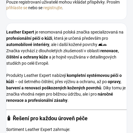
Pouze registrovaní uživatelé mohou vkládat příspěvky. Prosím
přihlaste se
nebo se
registrujte
.
Leather Expert
je renomovaná polská značka specializovaná na
profesionální péči o kůži
, která je určená především pro
automobilové interiéry
, ale i další kožené povrchy 🛋️🚗
Značka vychází z dlouholetých zkušeností v oblasti
renovace,
čištění a ochrany kůže
a je hojně využívána v detailingových
studiích po celé Evropě.
Produkty Leather Expert nabízejí
kompletní systémovou péči o
kůži
– od šetrného čištění, přes výživu a ochranu, až po
opravy,
barvení a renovaci poškozených kožených povrchů
. Díky tomu je
značka vhodná nejen pro běžnou údržbu, ale i pro
náročné
renovace a profesionální zásahy
.
🧴 Řešení pro každou úroveň péče
Sortiment Leather Expert zahrnuje: