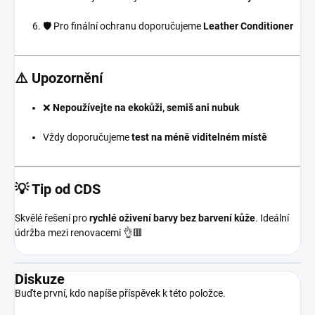
🛡️ Pro finální ochranu doporučujeme
Leather Conditioner
⚠️ Upozornění
❌
Nepoužívejte na ekokůži, semiš ani nubuk
Vždy doporučujeme
test na méně viditelném místě
💡 Tip od CDS
Skvělé řešení pro
rychlé oživení barvy bez barvení kůže
. Ideální
údržba mezi renovacemi 👌🟥
Diskuze
Buďte první, kdo napíše příspěvek k této položce.