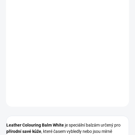
330 Kč bez DPH
Měrná
IHNED K ODESLÁNÍ
(3 KS)
cena:
MOŽNOSTI
DORUČENÍ
−
+
Přidat do košíku
Vyživující
balzám na bílou kůži
, který
oživuje barvu, zvýrazňuje
její hloubku
a zároveň poskytuje
intenzivní ochranu proti vlhkosti
a stárnutí
.
DETAILNÍ INFORMACE
ZEPTAT SE
HLÍDAT
Leather Colouring Balm White
je speciální balzám určený pro
přírodní savé kůže
, které časem vybledly nebo jsou mírně