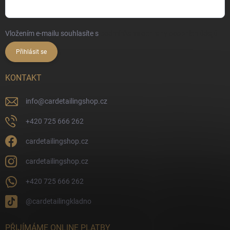
Vložením e-mailu souhlasíte s
podmínkami ochrany osobních údajů
Přihlásit se
KONTAKT
info
@
cardetailingshop.cz
+420 725 666 262
cardetailingshop.cz
cardetailingshop.cz
+420 725 666 262
@cardetailingkladno
PŘIJÍMÁME ONLINE PLATBY