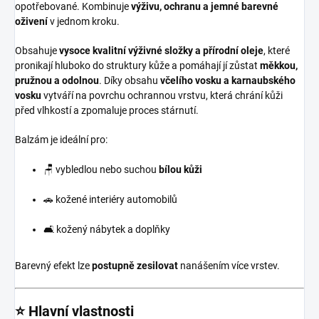
opotřebované. Kombinuje
výživu, ochranu a jemné barevné
oživení
v jednom kroku.
Obsahuje
vysoce kvalitní výživné složky a přírodní oleje
, které
pronikají hluboko do struktury kůže a pomáhají jí zůstat
měkkou,
pružnou a odolnou
. Díky obsahu
včelího vosku a karnaubského
vosku
vytváří na povrchu ochrannou vrstvu, která chrání kůži
před vlhkostí a zpomaluje proces stárnutí.
Balzám je ideální pro:
🪑 vybledlou nebo suchou
bílou kůži
🚗 kožené interiéry automobilů
🛋️ kožený nábytek a doplňky
Barevný efekt lze
postupně zesilovat
nanášením více vrstev.
⭐ Hlavní vlastnosti