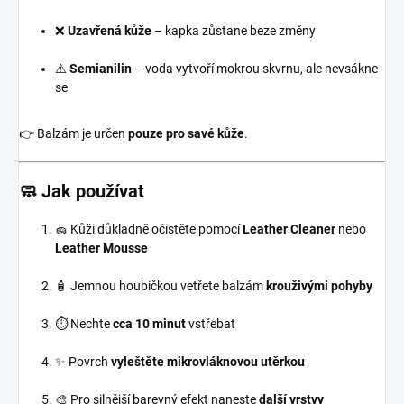
❌
Uzavřená kůže
– kapka zůstane beze změny
⚠️
Semianilin
– voda vytvoří mokrou skvrnu, ale nevsákne
se
👉 Balzám je určen
pouze pro savé kůže
.
🧼 Jak používat
🧽 Kůži důkladně očistěte pomocí
Leather Cleaner
nebo
Leather Mousse
🧴 Jemnou houbičkou vetřete balzám
krouživými pohyby
⏱️ Nechte
cca 10 minut
vstřebat
✨ Povrch
vyleštěte mikrovláknovou utěrkou
🎨 Pro silnější barevný efekt naneste
další vrstvy